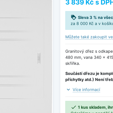
3 839 Kč
s DP
loyalty
Sleva 3 % na všec
za 8 000 Kč a v koší
Můžete také zakoupit ve
Granitový dřez s odkape
480 mm, vana 340 x 415
skříňka.
Součástí dřezu je komple
příchytky atd.) Není tře
expand_more
Více informací

1 kus skladem, ih