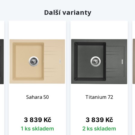
Další varianty
Sahara 50
Titanium 72
Cena
Cena
3 839 Kč
3 839 Kč
1 ks skladem
2 ks skladem