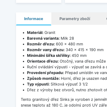
Informace
Parametry zboží
Materiál:
Granit
Barevná varianta:
Milk 28
Rozměr dřezu:
600 x 480 mm
Rozměr vany dřezu:
340 x 415 x 190 mm
Minimální šířka skříňky:
450 mm
Orientace dřezu:
Otočný, vana dřezu může 
Ruční ovládání výpusti - výpusť se zavírá a
Provedení přepadu:
Přepad umístěn ve van
Způsob montáže:
Horní, dřez je usazen na
Typ výpusti:
Sítková výpusť 3 1/2
Dřez z výroby bez otvorů, nutno zhotovit ot
Tento granitový dřez Sinks je vyroben z jemné
snese teploty až 180 C, je odolný proti UV zář