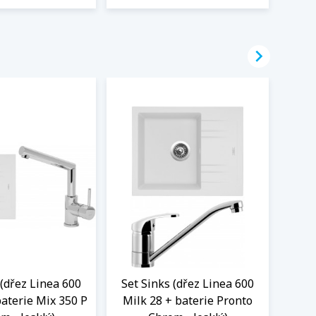

 (dřez Linea 600
Set Sinks (dřez Linea 600
Set 
baterie Mix 350 P
Milk 28 + baterie Pronto
Mil