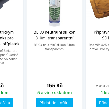
ntrickým
BEKO neutrální silikon
Příprav
nks pro
310ml transparentní
SD1
- příplatek
BEKO neutrální silikon 310ml
Rozměr 425 
transparentní
dřevo. Pro v
ní Sinks pro
ýpustí. Jedná
lze objednat
ně!
Cena
Běžná 
Kč
155 Kč
2 419 K
adem
5 a více skladem
1 k
košíku
Přidat do košíku
Přida