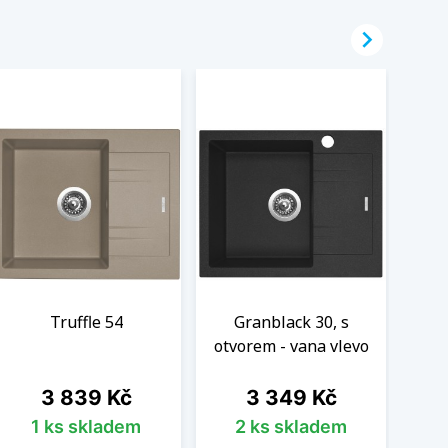

Truffle 54
Granblack 30, s
G
otvorem - vana vlevo
otv
Cena
Cena
3 839 Kč
3 349 Kč
1 ks skladem
2 ks skladem