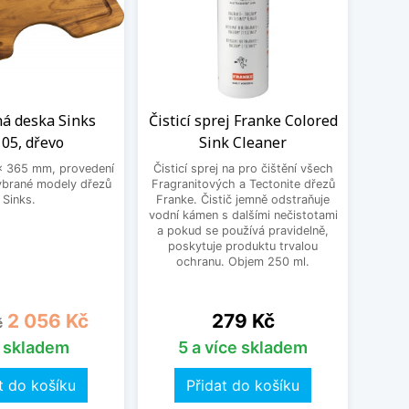
ná deska Sinks
Čisticí sprej Franke Colored
Cedn
05, dřevo
Sink Cleaner
x 365 mm, provedení
Čisticí sprej na pro čištění všech
Pra
ybrané modely dřezů
Fragranitových a Tectonite dřezů
dřezu
Sinks.
Franke. Čistič jemně odstraňuje
nere
vodní kámen s dalšími nečistotami
a pokud se používá pravidelně,
poskytuje produktu trvalou
ochranu. Objem 250 ml.
cena
Cena
Cena
2 056 Kč
279 Kč
č
s skladem
5 a více skladem
t do košíku
Přidat do košíku