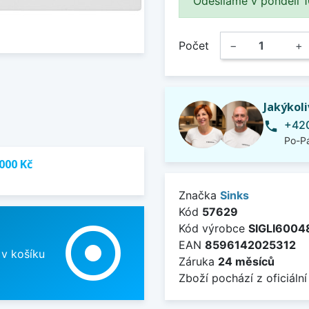
Odesíláme v pondělí 10.
Počet
−
+
Jakýkol
+420
phone
Po-Pá
000 Kč
Značka
Sinks
Kód
57629
adjust
Kód výrobce
SIGLI600
EAN
8596142025312
 v košíku
Záruka
24 měsíců
Zboží pochází z oficiální