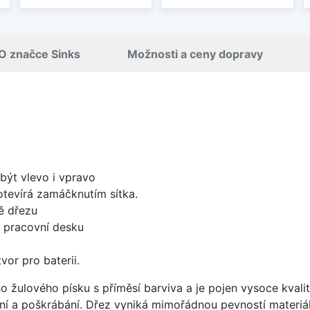
O značce Sinks
Možnosti a ceny dopravy
být vlevo i vpravo
 otevírá zamáčknutím sítka.
ě dřezu
d pracovní desku
vor pro baterii.
ho žulového písku s příměsí barviva a je pojen vysoce kva
ení a poškrábání. Dřez vyniká mimořádnou pevností materiá