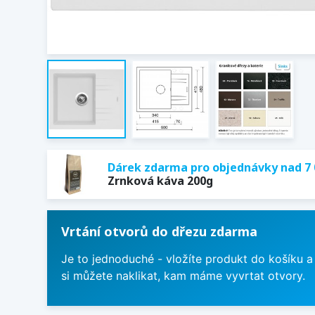
Dárek zdarma pro objednávky nad 7 
Zrnková káva 200g
Vrtání otvorů do dřezu zdarma
Je to jednoduché - vložíte produkt do košíku a
si můžete naklikat, kam máme vyvrtat otvory.