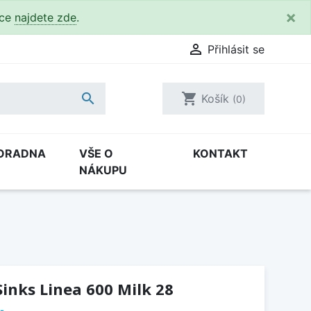
×
kce
najdete zde
.

Přihlásit se

shopping_cart
Košík
(0)
ORADNA
VŠE O
KONTAKT
NÁKUPU
inks Linea 600 Milk 28