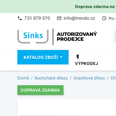
Doprava zdarma na 
731 979 570
info@trendo.cz
Po-
phone
mail_outline
access_time
flash_on
KATALOG ZBOŽÍ
VÝPRODEJ
Domů
Kuchyňské dřezy
Granitové dřezy
Dř
DOPRAVA ZDARMA