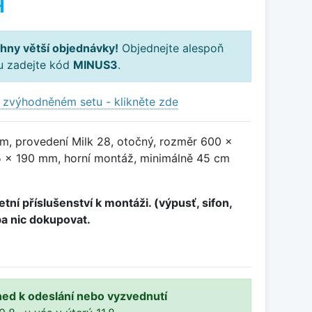
H
hny větší objednávky!
Objednejte alespoň
ku zadejte kód
MINUS3
.
 zvýhodněném setu - klikněte zde
m, provedení Milk 28, otočný, rozměr 600 x
 x 190 mm, horní montáž, minimálně 45 cm
tní příslušenství k montáži. (výpusť, sifon,
ba nic dokupovat.
ned k odeslání nebo vyzvednutí