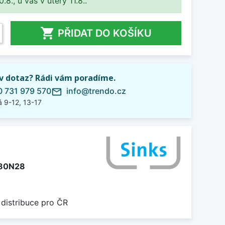
8., u vás v úterý 11.8..

PŘIDAT DO KOŠÍKU
iv dotaz? Rádi vám poradíme.
 731 979 570
info@trendo.cz
mail_outline
 9-12, 13-17
480N28
 distribuce pro ČR