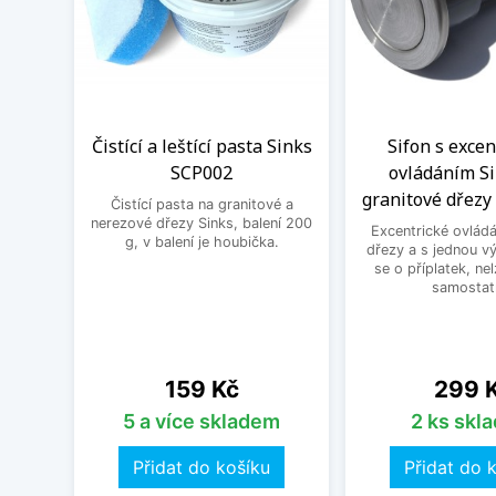
Čistící a leštící pasta Sinks
Sifon s exce
SCP002
ovládáním Si
granitové dřezy 
Čistící pasta na granitové a
nerezové dřezy Sinks, balení 200
Excentrické ovládá
g, v balení je houbička.
dřezy a s jednou v
se o příplatek, ne
samostat
Cena
Cena
159 Kč
299 
5 a více skladem
2 ks skl
Přidat do košíku
Přidat do 