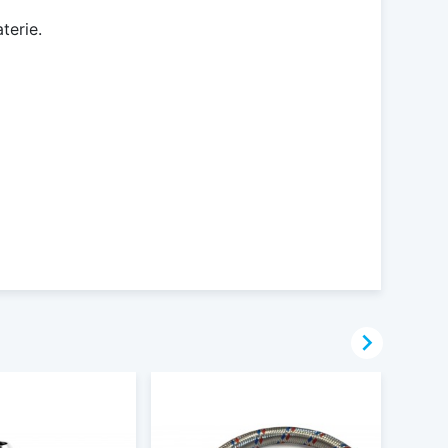
terie.
