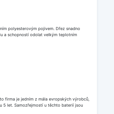
litním polyesterovým pojivem. Dřez snadno
lu a schopností odolat velkým teplotním
ato firma je jedním z mála evropských výrobců,
5 let. Samozřejmostí u těchto baterií jsou