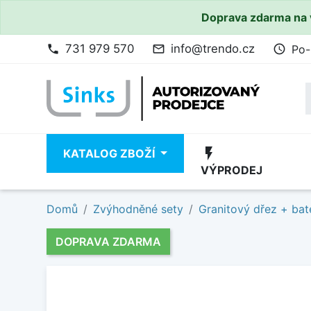
Doprava zdarma na 
731 979 570
info@trendo.cz
Po-
phone
mail_outline
access_time
flash_on
KATALOG ZBOŽÍ
VÝPRODEJ
Domů
Zvýhodněné sety
Granitový dřez + bat
DOPRAVA ZDARMA