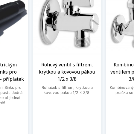
ntrickým
Rohový ventil s filtrem,
Kombinov
nks pro
krytkou a kovovou pákou
ventilem p
- příplatek
1/2 x 3/8
3/
ní Sinks pro
Roháček s filtrem, krytkou a
Kombinovaný 
ýpustí. Jedná
kovovou pákou 1/2 x 3/8.
pračku se
lze objednat
ně!