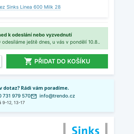
ez Sinks Linea 600 Milk 28
ned k odeslání nebo vyzvednutí
 odesíláme ještě dnes, u vás v pondělí 10.8..

PŘIDAT DO KOŠÍKU
iv dotaz? Rádi vám poradíme.
 731 979 570
info@trendo.cz
mail_outline
 9-12, 13-17