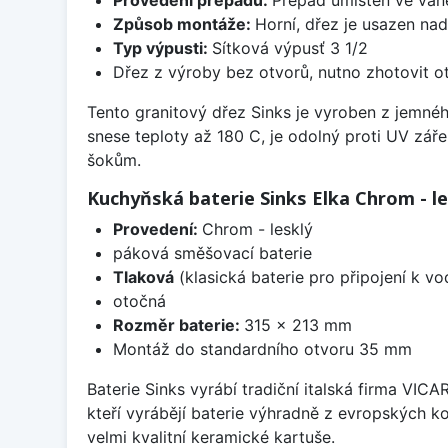
Způsob montáže:
Horní, dřez je usazen na
Typ výpusti:
Sítková výpusť 3 1/2
Dřez z výroby bez otvorů, nutno zhotovit ot
Tento granitový dřez Sinks je vyroben z jemné
snese teploty až 180 C, je odolný proti UV zář
šokům.
Kuchyňská baterie Sinks Elka Chrom - le
Provedení:
Chrom - lesklý
páková směšovací baterie
Tlaková
(klasická baterie pro připojení k v
otočná
Rozměr baterie:
315 x 213 mm
Montáž do standardního otvoru 35 mm
Baterie Sinks vyrábí tradiční italská firma VIC
kteří vyrábějí baterie výhradně z evropských k
velmi kvalitní keramické kartuše.