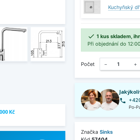
Kuchyňský dř

1 kus skladem, ih
Při objednání do 12:00
Počet
−
+
Jakýkol
+420
phone
Po-Pá
000 Kč
Značka
Sinks
Kód
57404