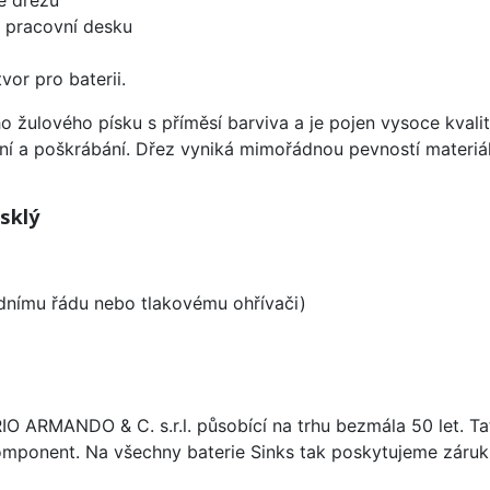
d pracovní desku
vor pro baterii.
ho žulového písku s příměsí barviva a je pojen vysoce kva
ení a poškrábání. Dřez vyniká mimořádnou pevností materiá
sklý
odnímu řádu nebo tlakovému ohřívači)
ARIO ARMANDO & C. s.r.l. působící na trhu bezmála 50 let. T
omponent. Na všechny baterie Sinks tak poskytujeme záruku 