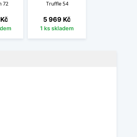
m 72
Truffle 54
Cena
 Kč
5 969 Kč
adem
1 ks skladem