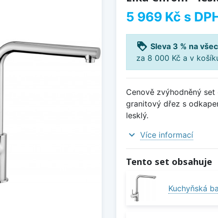
5 969 Kč
s DP
loyalty
Sleva 3 % na všec
za 8 000 Kč a v koší
Cenově zvýhodněný set d
granitový dřez s odkape
lesklý.
expand_more
Více informací
Tento set obsahuje
Kuchyňská bat