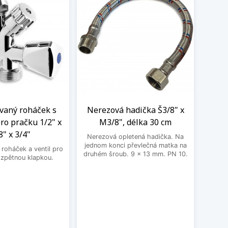
aný roháček s
Nerezová hadička Š3/8" x
BE
ro pračku 1/2" x
M3/8", délka 30 cm
3
8" x 3/4"
Nerezová opletená hadička. Na
BEK
jednom konci převlečná matka na
roháček a ventil pro
druhém šroub. 9 x 13 mm. PN 10.
 zpětnou klapkou.