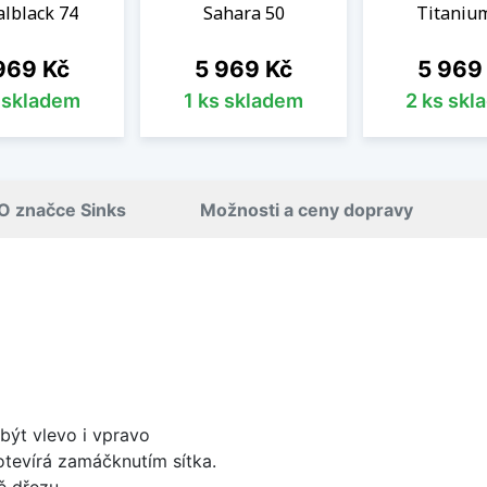
lblack 74
Sahara 50
Titaniu
na
Cena
Cena
969 Kč
5 969 Kč
5 969
s skladem
1 ks skladem
2 ks skl
O značce Sinks
Možnosti a ceny dopravy
být vlevo i vpravo
 otevírá zamáčknutím sítka.
ě dřezu