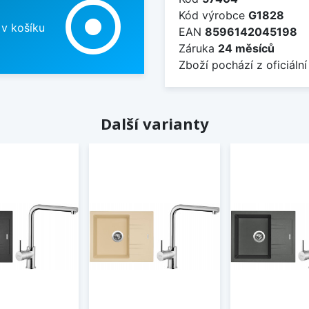
adjust
Kód výrobce
G1828
 v košíku
EAN
8596142045198
Záruka
24 měsíců
Zboží pochází z oficiální
Další varianty