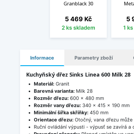
Granblack 30
Meta
Cena
Ce
5 469 Kč
5 
2 ks skladem
1 k
Informace
Parametry zboží
Kuchyňský dřez Sinks Linea 600 Milk 28
Materiál:
Granit
Barevná varianta:
Milk 28
Rozměr dřezu:
600 x 480 mm
Rozměr vany dřezu:
340 x 415 x 190 mm
Minimální šířka skříňky:
450 mm
Orientace dřezu:
Otočný, vana dřezu může 
Ruční ovládání výpusti - výpusť se zavírá a
Provedení přepadu:
Přepad umístěn ve van