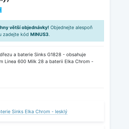
H
hny větší objednávky!
Objednejte alespoň
ku zadejte kód
MINUS3
.
řezu a baterie Sinks G1828 - obsahuje
m Linea 600 Milk 28 a baterii Elka Chrom -
erie Sinks Elka Chrom - lesklý