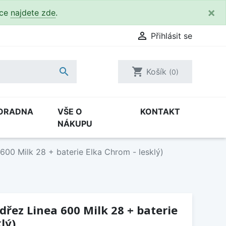
×
kce
najdete zde
.

Přihlásit se

shopping_cart
Košík
(0)
ORADNA
VŠE O
KONTAKT
NÁKUPU
600 Milk 28 + baterie Elka Chrom - lesklý)
dřez Linea 600 Milk 28 + baterie
lý)