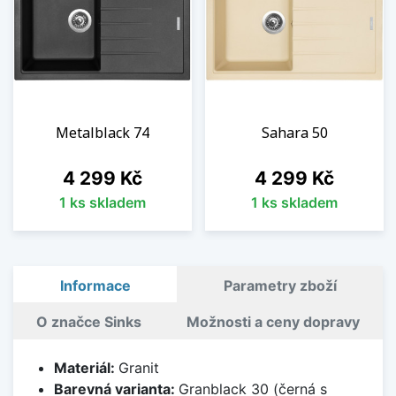
Metalblack 74
Sahara 50
Cena
Cena
4 299 Kč
4 299 Kč
1 ks skladem
1 ks skladem
Informace
Parametry zboží
O značce Sinks
Možnosti a ceny dopravy
Materiál:
Granit
Barevná varianta:
Granblack 30 (černá s