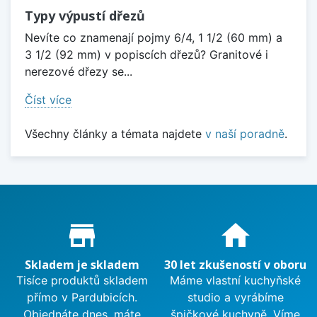
Typy výpustí dřezů
Nevíte co znamenají pojmy 6/4, 1 1/2 (60 mm) a
3 1/2 (92 mm) v popiscích dřezů? Granitové i
nerezové dřezy se...
Číst více
Všechny články a témata najdete
v naší poradně
.
Proč nakupovat u nás?
store_mall_directory
home
Skladem je skladem
30 let zkušeností v oboru
Tisíce produktů skladem
Máme vlastní kuchyňské
přímo v Pardubicích.
studio a vyrábíme
Objednáte dnes, máte
špičkové kuchyně. Víme