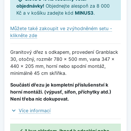
objednávky!
Objednejte alespoň za 8 000
Kč a v košíku zadejte kód
MINUS3
.
Můžete také zakoupit ve zvýhodněném setu -
klikněte zde
Granitový dřez s odkapem, provedení Granblack
30, otočný, rozměr 780 x 500 mm, vana 347 x
440 x 205 mm, horní nebo spodní montáž,
minimálně 45 cm skříňka.
Součástí dřezu je kompletní příslušenství k
horní montáži. (výpusť, sifon, příchytky atd.)
Není třeba nic dokupovat.
expand_more
Více informací

1 kus skladem, ihned k odeslání nebo