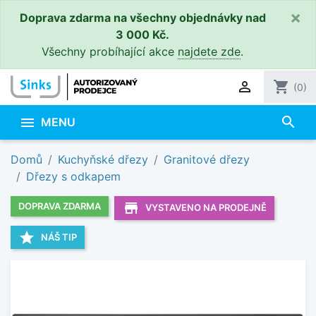
×
Doprava zdarma na všechny objednávky nad
3 000 Kč.
Všechny probíhající akce
najdete zde
.

shopping_cart
(0)
search

MENU
Domů
Kuchyňské dřezy
Granitové dřezy
Dřezy s odkapem
store_mall_directory
DOPRAVA ZDARMA
VYSTAVENO NA PRODEJNĚ
star
NÁŠ TIP