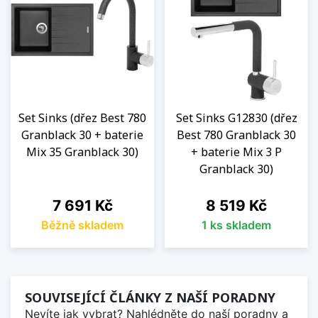
Set Sinks (dřez Best 780
Set Sinks G12830 (dřez
Granblack 30 + baterie
Best 780 Granblack 30
Mix 35 Granblack 30)
+ baterie Mix 3 P
Granblack 30)
Cena
Cena
7 691 Kč
8 519 Kč
Běžně skladem
1 ks skladem
SOUVISEJÍCÍ ČLÁNKY Z NAŠÍ PORADNY
Nevíte jak vybrat? Nahlédněte do naší poradny a