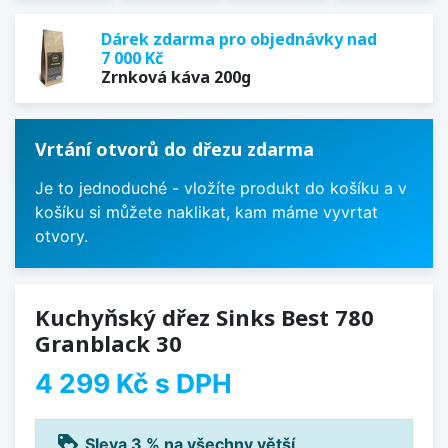
Dárek zdarma pro objednávky nad
7 000 Kč
Zrnková káva 200g
Vrtání otvorů do dřezu zdarma
Je to jednoduché - vložíte produkt do košíku a v
košíku si můžete naklikat, kam máme vyvrtat
otvory.
Kuchyňský dřez Sinks Best 780
Granblack 30
4 299 Kč
s DPH
loyalty
Sleva 3 % na všechny větší