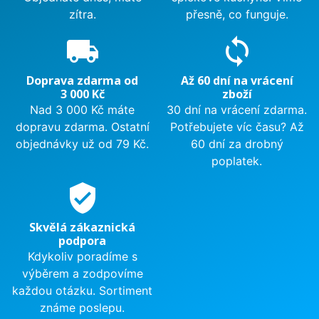
zítra.
přesně, co funguje.
local_shipping
sync
Doprava zdarma od
Až 60 dní na vrácení
3 000 Kč
zboží
Nad 3 000 Kč máte
30 dní na vrácení zdarma.
dopravu zdarma. Ostatní
Potřebujete víc času? Až
objednávky už od 79 Kč.
60 dní za drobný
poplatek.
verified_user
Skvělá zákaznická
podpora
Kdykoliv poradíme s
výběrem a zodpovíme
každou otázku. Sortiment
známe poslepu.