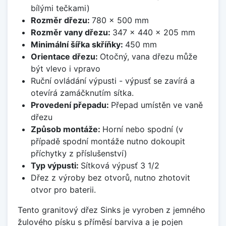
bílými tečkami)
Rozměr dřezu:
780 x 500 mm
Rozměr vany dřezu:
347 x 440 x 205 mm
Minimální šířka skříňky:
450 mm
Orientace dřezu:
Otočný, vana dřezu může
být vlevo i vpravo
Ruční ovládání výpusti - výpusť se zavírá a
otevírá zamáčknutím sítka.
Provedení přepadu:
Přepad umístěn ve vaně
dřezu
Způsob montáže:
Horní nebo spodní (v
případě spodní montáže nutno dokoupit
příchytky z příslušenství)
Typ výpusti:
Sítková výpusť 3 1/2
Dřez z výroby bez otvorů, nutno zhotovit
otvor pro baterii.
Tento granitový dřez Sinks je vyroben z jemného
žulového písku s příměsí barviva a je pojen