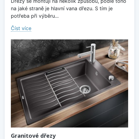
Dřezy se montují na několik způsobů, podle toho
na jaké straně je hlavní vana dřezu. S tím je
potřeba při výběru...
Číst více
Granitové dřezy