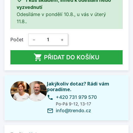
vyzvednutí
Odesíláme v pondělí 10.8., u vás v úterý
11.8..
Počet
−
+

PŘIDAT DO KOŠÍKU
Jakýkoliv dotaz? Rádi vám
poradíme.
+420 731 979 570
phone
Po-Pá 9-12, 13-17
info@trendo.cz
mail_outline