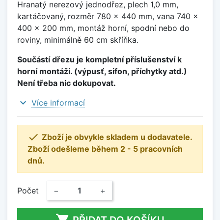
Hranatý nerezový jednodřez, plech 1,0 mm,
kartáčovaný, rozměr 780 x 440 mm, vana 740 x
400 x 200 mm, montáž horní, spodní nebo do
roviny, minimálně 60 cm skříňka.
Součástí dřezu je kompletní příslušenství k
horní montáži. (výpusť, sifon, příchytky atd.)
Není třeba nic dokupovat.
expand_more
Více informací

Zboží je obvykle skladem u dodavatele.
Zboží odešleme během 2 - 5 pracovních
dnů.
Počet
−
+

PŘIDAT DO KOŠÍKU