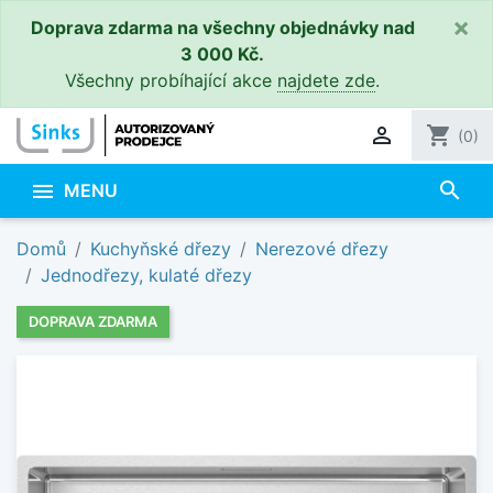
×
Doprava zdarma na všechny objednávky nad
3 000 Kč.
Všechny probíhající akce
najdete zde
.

shopping_cart
(0)
search

MENU
Domů
Kuchyňské dřezy
Nerezové dřezy
Jednodřezy, kulaté dřezy
DOPRAVA ZDARMA