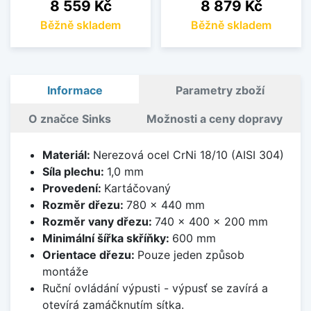
Cena
Cena
8 559 Kč
8 879 Kč
Běžně skladem
Běžně skladem
Informace
Parametry zboží
O značce Sinks
Možnosti a ceny dopravy
Materiál:
Nerezová ocel CrNi 18/10 (AISI 304)
Síla plechu:
1,0 mm
Provedení:
Kartáčovaný
Rozměr dřezu:
780 x 440 mm
Rozměr vany dřezu:
740 x 400 x 200 mm
Minimální šířka skříňky:
600 mm
Orientace dřezu:
Pouze jeden způsob
montáže
Ruční ovládání výpusti - výpusť se zavírá a
otevírá zamáčknutím sítka.