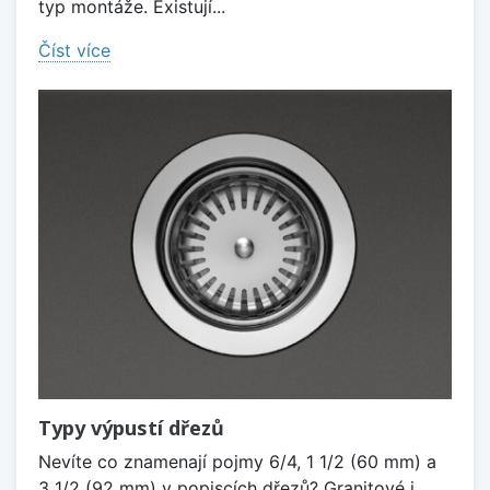
typ montáže. Existují...
Číst více
Typy výpustí dřezů
Nevíte co znamenají pojmy 6/4, 1 1/2 (60 mm) a
3 1/2 (92 mm) v popiscích dřezů? Granitové i