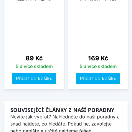
Cena
Cena
89 Kč
169 Kč
5 a více skladem
5 a více skladem
Přidat do košíku
Přidat do košíku
SOUVISEJÍCÍ ČLÁNKY Z NAŠÍ PORADNY
Nevíte jak vybrat? Nahlédněte do naší poradny a
snad najdete, co hledáte. Pokud ne, zavolejte
nebo napište a určitě najdeme řešení.