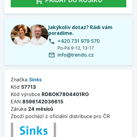
Jakýkoliv dotaz? Rádi vám
poradíme.
+420 731 979 570
phone
Po-Pá 9-12, 13-17
info@trendo.cz
mail_outline
Značka
Sinks
Kód
57713
Kód výrobce
RDBOK7804401RO
EAN
8596142036615
Záruka
24 měsíců
Zboží pochází z oficiální distribuce pro ČR