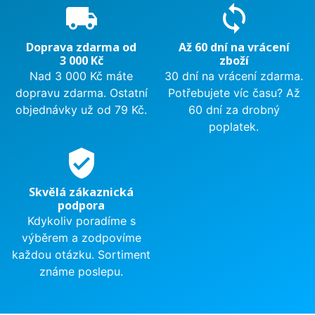
local_shipping
sync
Doprava zdarma od
Až 60 dní na vrácení
3 000 Kč
zboží
Nad 3 000 Kč máte
30 dní na vrácení zdarma.
dopravu zdarma. Ostatní
Potřebujete víc času? Až
objednávky už od 79 Kč.
60 dní za drobný
poplatek.
verified_user
Skvělá zákaznická
podpora
Kdykoliv poradíme s
výběrem a zodpovíme
každou otázku. Sortiment
známe poslepu.