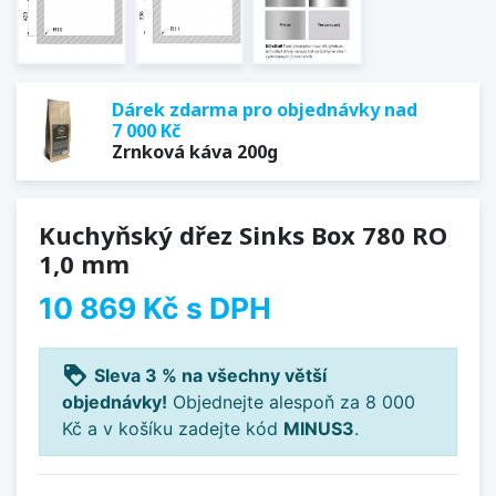
Dárek zdarma pro objednávky nad
7 000 Kč
Zrnková káva 200g
Kuchyňský dřez Sinks Box 780 RO
1,0 mm
10 869 Kč
s DPH
loyalty
Sleva 3 % na všechny větší
objednávky!
Objednejte alespoň za 8 000
Kč a v košíku zadejte kód
MINUS3
.