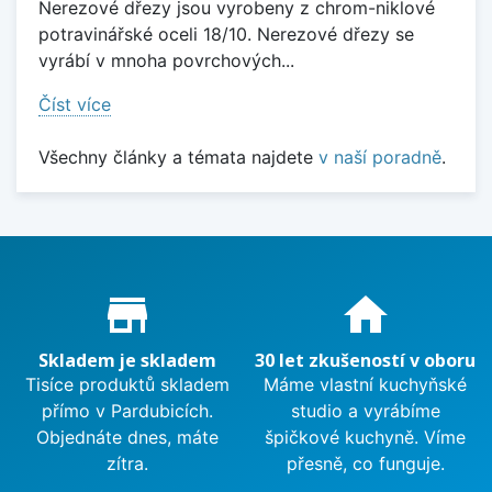
Nerezové dřezy jsou vyrobeny z chrom-niklové
potravinářské oceli 18/10. Nerezové dřezy se
vyrábí v mnoha povrchových...
Číst více
Všechny články a témata najdete
v naší poradně
.
Proč nakupovat u nás?
store_mall_directory
home
Skladem je skladem
30 let zkušeností v oboru
Tisíce produktů skladem
Máme vlastní kuchyňské
přímo v Pardubicích.
studio a vyrábíme
Objednáte dnes, máte
špičkové kuchyně. Víme
zítra.
přesně, co funguje.