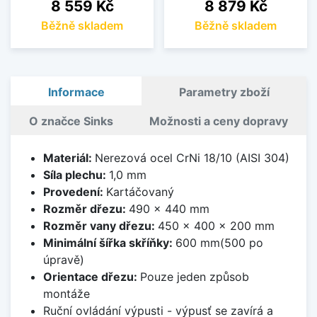
Cena
Cena
8 559 Kč
8 879 Kč
Běžně skladem
Běžně skladem
Informace
Parametry zboží
O značce Sinks
Možnosti a ceny dopravy
Materiál:
Nerezová ocel CrNi 18/10 (AISI 304)
Síla plechu:
1,0 mm
Provedení:
Kartáčovaný
Rozměr dřezu:
490 x 440 mm
Rozměr vany dřezu:
450 x 400 x 200 mm
Minimální šířka skříňky:
600 mm(500 po
úpravě)
Orientace dřezu:
Pouze jeden způsob
montáže
Ruční ovládání výpusti - výpusť se zavírá a