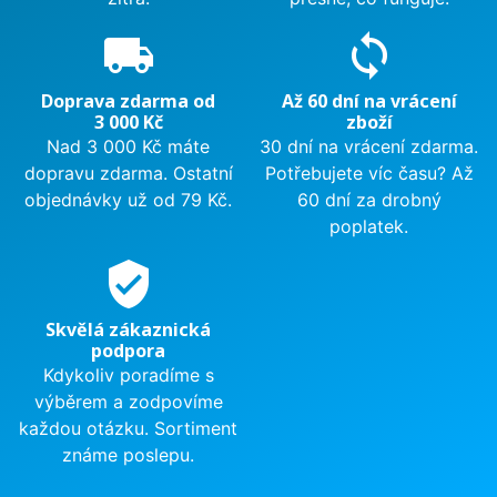
local_shipping
sync
Doprava zdarma od
Až 60 dní na vrácení
3 000 Kč
zboží
Nad 3 000 Kč máte
30 dní na vrácení zdarma.
dopravu zdarma. Ostatní
Potřebujete víc času? Až
objednávky už od 79 Kč.
60 dní za drobný
poplatek.
verified_user
Skvělá zákaznická
podpora
Kdykoliv poradíme s
výběrem a zodpovíme
každou otázku. Sortiment
známe poslepu.