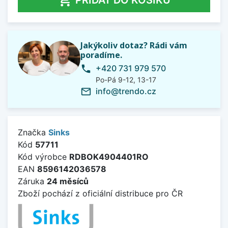
Jakýkoliv dotaz? Rádi vám
poradíme.
+420 731 979 570
phone
Po-Pá 9-12, 13-17
info@trendo.cz
mail_outline
Značka
Sinks
Kód
57711
Kód výrobce
RDBOK4904401RO
EAN
8596142036578
Záruka
24 měsíců
Zboží pochází z oficiální distribuce pro ČR