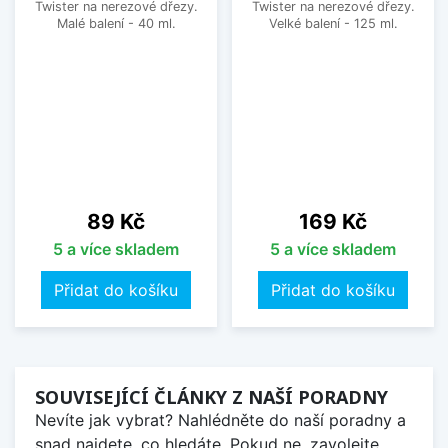
Twister na nerezové dřezy.
Twister na nerezové dřezy.
Malé balení - 40 ml.
Velké balení - 125 ml.
Cena
Cena
89 Kč
169 Kč
5 a více skladem
5 a více skladem
Přidat do košíku
Přidat do košíku
SOUVISEJÍCÍ ČLÁNKY Z NAŠÍ PORADNY
Nevíte jak vybrat? Nahlédněte do naší poradny a
snad najdete, co hledáte. Pokud ne, zavolejte