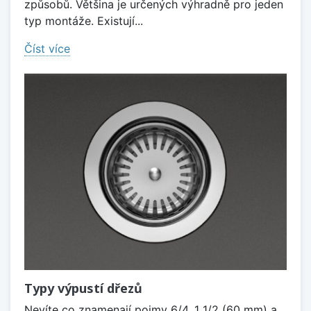
způsobů. Většina je určených výhradně pro jeden
typ montáže. Existují...
Číst více
Typy výpustí dřezů
Nevíte co znamenají pojmy 6/4, 1 1/2 (60 mm) a