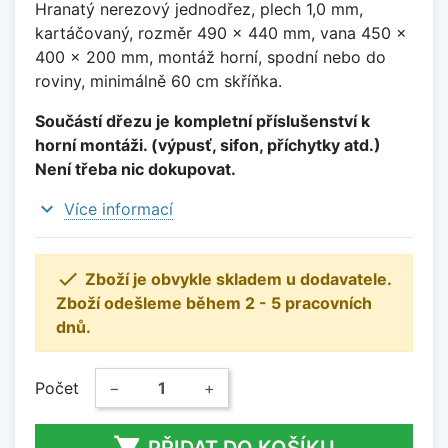
Hranatý nerezový jednodřez, plech 1,0 mm,
kartáčovaný, rozměr 490 x 440 mm, vana 450 x
400 x 200 mm, montáž horní, spodní nebo do
roviny, minimálně 60 cm skříňka.
Součástí dřezu je kompletní příslušenství k
horní montáži. (výpusť, sifon, příchytky atd.)
Není třeba nic dokupovat.
expand_more
Více informací

Zboží je obvykle skladem u dodavatele.
Zboží odešleme během 2 - 5 pracovních
dnů.
Počet
−
+

PŘIDAT DO KOŠÍKU