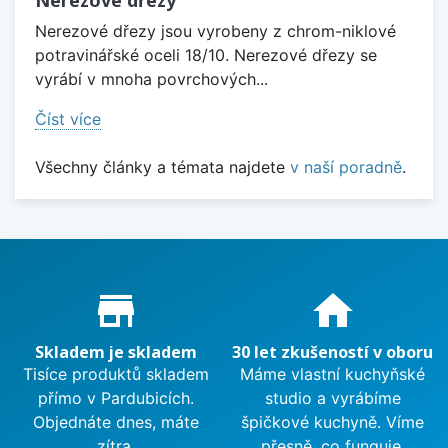
Nerezové dřezy
Nerezové dřezy jsou vyrobeny z chrom-niklové
potravinářské oceli 18/10. Nerezové dřezy se
vyrábí v mnoha povrchových...
Číst více
Všechny články a témata najdete
v naší poradně
.
Proč nakupovat u nás?
store_mall_directory
home
Skladem je skladem
30 let zkušeností v oboru
Tisíce produktů skladem
Máme vlastní kuchyňské
přímo v Pardubicích.
studio a vyrábíme
Objednáte dnes, máte
špičkové kuchyně. Víme
zítra.
přesně, co funguje.