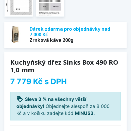
Dárek zdarma pro objednávky nad
7 000 Kč
Zrnková káva 200g
Kuchyňský dřez Sinks Box 490 RO
1,0 mm
7 779 Kč
s DPH
loyalty
Sleva 3 % na všechny větší
objednávky!
Objednejte alespoň za 8 000
Kč a v košíku zadejte kód
MINUS3
.