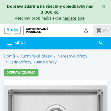
×
Doprava zdarma na všechny objednávky nad
3 000 Kč.
Všechny probíhající akce
najdete zde
.

shopping_cart
(0)
search

MENU
Domů
Kuchyňské dřezy
Nerezové dřezy
Jednodřezy, kulaté dřezy
DOPRAVA ZDARMA