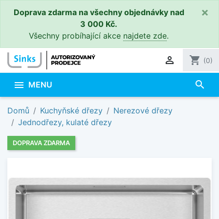
×
Doprava zdarma na všechny objednávky nad
3 000 Kč.
Všechny probíhající akce
najdete zde
.

shopping_cart
(0)
search

MENU
Domů
Kuchyňské dřezy
Nerezové dřezy
Jednodřezy, kulaté dřezy
DOPRAVA ZDARMA