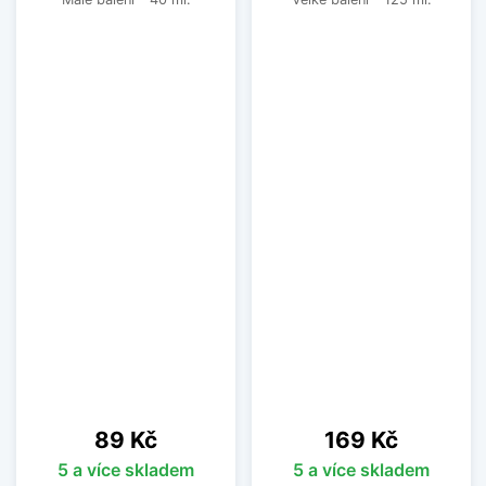
Cena
Cena
89 Kč
169 Kč
5 a více skladem
5 a více skladem