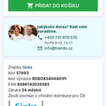

PŘIDAT DO KOŠÍKU
Jakýkoliv dotaz? Rádi vám
poradíme.
+420 731 979 570
phone
Po-Pá 9-12, 13-17
info@trendo.cz
mail_outline
Značka
Sinks
Kód
57993
Kód výrobce
RDBOK5404401FI
EAN
8596142036585
Záruka
24 měsíců
Zboží pochází z oficiální distribuce pro ČR