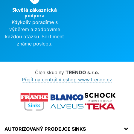
Skvělá zákaznická
podpora
Kdykoliv poradíme s
výběrem a zodpovíme
každou otázku. Sortiment
známe poslepu.
Člen skupiny
TRENDO s.r.o.
Přejít na centrální eshop www.trendo.cz
AUTORIZOVANÝ PRODEJCE SINKS