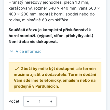
Hranatý nerezový jednodřez, plech 1,0 mm,
kartáčovaný, rozměr 540 x 440 mm, vana 500 x
400 x 200 mm, montáž horní, spodní nebo do
roviny, minimálně 60 cm skříňka.
Součástí dřezu je kompletní příslušenství k
horní montáži. (výpusť, sifon, příchytky atd.)
Není třeba nic dokupovat.
expand_more
Více informací

Zboží by mělo být dostupné, ale termín
musíme zjistit u dodavatele. Termín dodání
Vám sdělíme telefonicky, emailem nebo na
prodejně v Pardubicích.
Počet
−
+