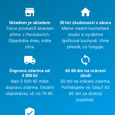
Proč nakupovat u nás?
store_mall_directory
home
Skladem je skladem
30 let zkušeností v oboru
Tisíce produktů skladem
Máme vlastní kuchyňské
přímo v Pardubicích.
studio a vyrábíme
Objednáte dnes, máte
špičkové kuchyně. Víme
zítra.
přesně, co funguje.
local_shipping
sync
Doprava zdarma od
Až 60 dní na vrácení
3 000 Kč
zboží
Nad 3 000 Kč máte
30 dní na vrácení zdarma.
dopravu zdarma. Ostatní
Potřebujete víc času? Až
objednávky už od 79 Kč.
60 dní za drobný
poplatek.
verified_user