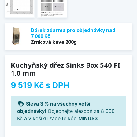
Dárek zdarma pro objednávky nad
7 000 Kč
Zrnková káva 200g
Kuchyňský dřez Sinks Box 540 FI
1,0 mm
9 519 Kč
s DPH
loyalty
Sleva 3 % na všechny větší
objednávky!
Objednejte alespoň za 8 000
Kč a v košíku zadejte kód
MINUS3
.