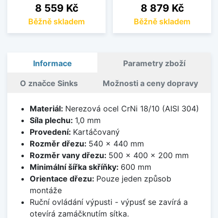
Cena
Cena
8 559 Kč
8 879 Kč
Běžně skladem
Běžně skladem
Informace
Parametry zboží
O značce Sinks
Možnosti a ceny dopravy
Materiál:
Nerezová ocel CrNi 18/10 (AISI 304)
Síla plechu:
1,0 mm
Provedení:
Kartáčovaný
Rozměr dřezu:
540 x 440 mm
Rozměr vany dřezu:
500 x 400 x 200 mm
Minimální šířka skříňky:
600 mm
Orientace dřezu:
Pouze jeden způsob
montáže
Ruční ovládání výpusti - výpusť se zavírá a
otevírá zamáčknutím sítka.