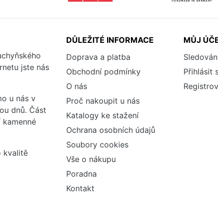
DŮLEŽITÉ INFORMACE
MŮJ ÚČ
kuchyňského
Doprava a platba
Sledován
rnetu jste nás
Obchodní podmínky
Přihlásit 
O nás
Registrov
o u nás v
Proč nakoupit u nás
vou dnů. Část
Katalogy ke stažení
ší kamenné
Ochrana osobních údajů
Soubory cookies
 kvalitě
Vše o nákupu
Poradna
Kontakt