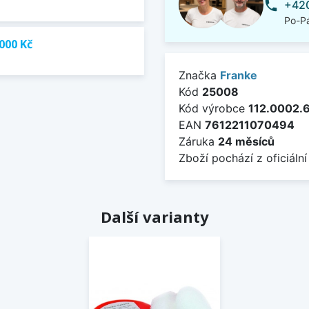
+420
phone
Po-Pá
000 Kč
Značka
Franke
Kód
25008
Kód výrobce
112.0002.
EAN
7612211070494
Záruka
24 měsíců
Zboží pochází z oficiální
Další varianty