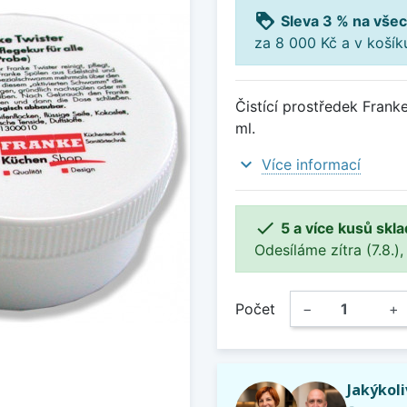
loyalty
Sleva 3 % na všec
za 8 000 Kč a v koší
Čistící prostředek Frank
ml.
expand_more
Více informací

5 a více kusů skl
Odesíláme zítra (7.8.),
Počet
−
+
Jakýkol