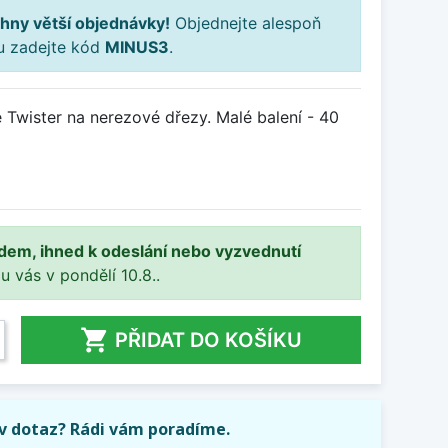
hny větší objednávky!
Objednejte alespoň
ku zadejte kód
MINUS3
.
e Twister na nerezové dřezy. Malé balení - 40
adem, ihned k odeslání nebo vyzvednutí
 u vás v pondělí 10.8..

PŘIDAT DO KOŠÍKU
iv dotaz? Rádi vám poradíme.