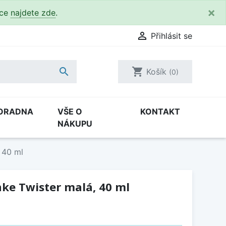
×
kce
najdete zde
.

Přihlásit se

shopping_cart
Košík
(0)
ORADNA
VŠE O
KONTAKT
NÁKUPU
, 40 ml
anke Twister malá, 40 ml