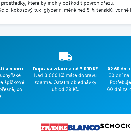
 prostředky, které by mohly poškodit povrch dřezu.
dlo, kokosový tuk, glycerín, méně než 5 % tensidů, vonné 
e
local_shipping
tí v oboru
Doprava zdarma od 3 000 Kč
Až 60 dní 
kuchyňské
Nad 3 000 Kč máte dopravu
30 dní na
me špičkové
zdarma. Ostatní objednávky
Potřebuje
přesně, co
už od 79 Kč.
60 dní za 
e.