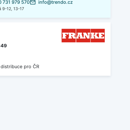
 731 979 570
info@trendo.cz
mail_outline
 9-12, 13-17
649
 distribuce pro ČR