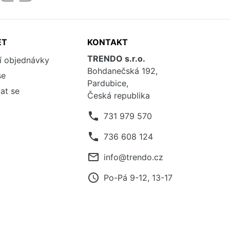
ET
KONTAKT
TRENDO s.r.o.
í objednávky
Bohdanečská 192,
se
Pardubice,
at se
Česká republika
phone
731 979 570
phone
736 608 124
mail_outline
info@trendo.cz
access_time
Po-Pá 9-12, 13-17