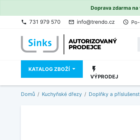
Doprava zdarma na 
731 979 570
info@trendo.cz
Po-
phone
mail_outline
access_time
flash_on
KATALOG ZBOŽÍ
VÝPRODEJ
Domů
Kuchyňské dřezy
Doplňky a příslušenst