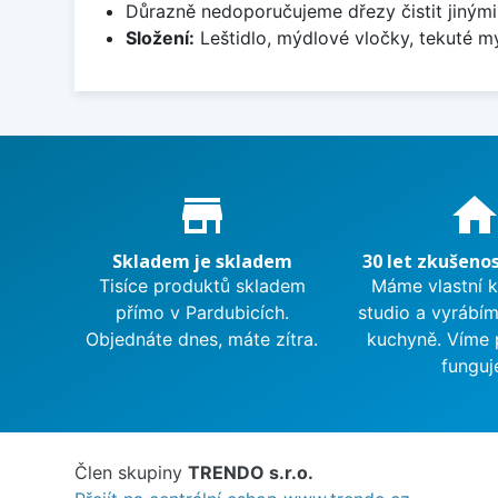
Důrazně nedoporučujeme dřezy čistit jinými
Složení:
Leštidlo, mýdlové vločky, tekuté mý
Proč nakupovat u nás?
store_mall_directory
hom
Skladem je skladem
30 let zkušenos
Tisíce produktů skladem
Máme vlastní 
přímo v Pardubicích.
studio a vyrábí
Objednáte dnes, máte zítra.
kuchyně. Víme 
funguj
Člen skupiny
TRENDO s.r.o.