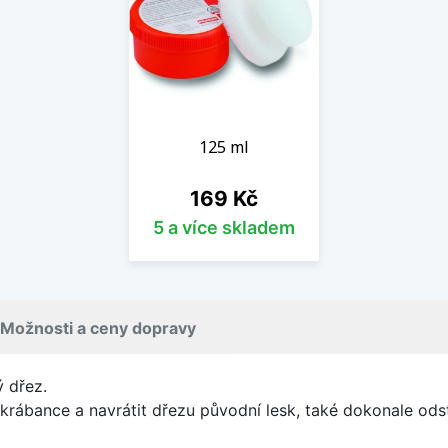
125 ml
Cena
169 Kč
5 a více skladem
Možnosti a ceny dopravy
ý dřez.
krábance a navrátit dřezu původní lesk, také dokonale ods