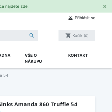
×
kce
najdete zde
.

Přihlásit se

shopping_cart
Košík
(0)
ADNA
VŠE O
KONTAKT
NÁKUPU
le 54
Sinks Amanda 860 Truffle 54