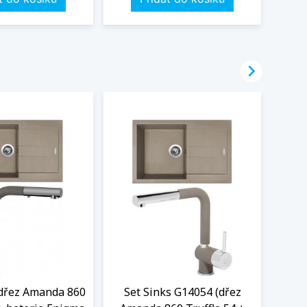

(dřez Amanda 860
Set Sinks G14054 (dřez
Se