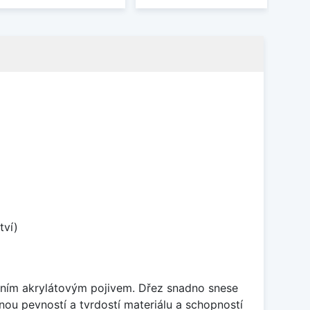
tví)
itním akrylátovým pojivem. Dřez snadno snese
nou pevností a tvrdostí materiálu a schopností