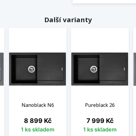
Další varianty
Nanoblack N6
Pureblack 26
Cena
Cena
8 899 Kč
7 999 Kč
1 ks skladem
1 ks skladem