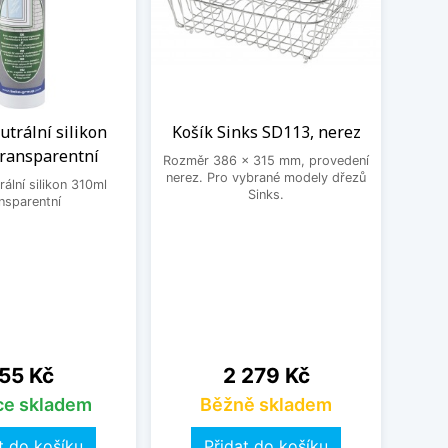
trální silikon
Košík Sinks SD113, nerez
Rolo
transparentní
Rozměr 386 x 315 mm, provedení
nerez. Pro vybrané modely dřezů
ální silikon 310ml
Rozmě
Sinks.
nsparentní
plast
ena
Cena
B
55 Kč
2 279 Kč
2
íce skladem
Běžně skladem
t do košíku
Přidat do košíku