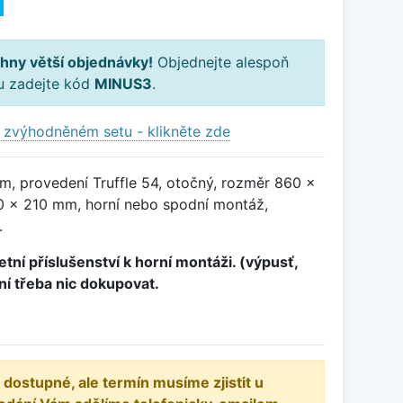
H
hny větší objednávky!
Objednejte alespoň
ku zadejte kód
MINUS3
.
 zvýhodněném setu - klikněte zde
m, provedení Truffle 54, otočný, rozměr 860 x
 x 210 mm, horní nebo spodní montáž,
.
tní příslušenství k horní montáži. (výpusť,
ení třeba nic dokupovat.
 dostupné, ale termín musíme zjistit u