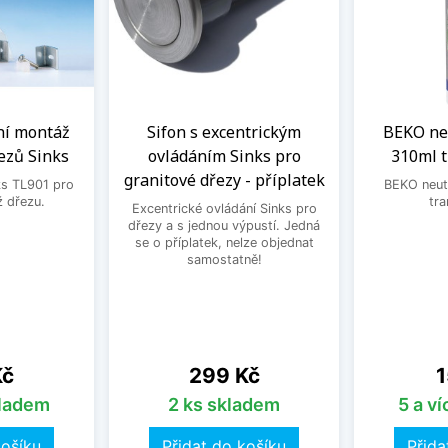
ní montáž
Sifon s excentrickým
BEKO neu
ezů Sinks
ovládáním Sinks pro
310ml 
granitové dřezy - příplatek
ks TL901 pro
BEKO neutr
 dřezu.
tra
Excentrické ovládání Sinks pro
dřezy a s jednou výpustí. Jedná
se o příplatek, nelze objednat
samostatně!
Cena
C
Kč
299 Kč
1
kladem
2 ks skladem
5 a v
košíku
Přidat do košíku
Přida