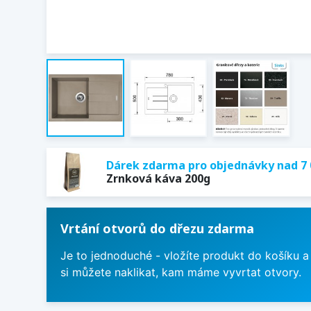
Dárek zdarma pro objednávky nad 7 
Zrnková káva 200g
Vrtání otvorů do dřezu zdarma
Je to jednoduché - vložíte produkt do košíku a
si můžete naklikat, kam máme vyvrtat otvory.