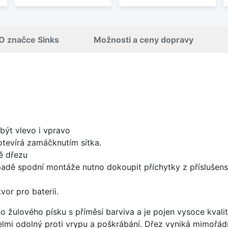
O značce Sinks
Možnosti a ceny dopravy
být vlevo i vpravo
 otevírá zamáčknutím sítka.
ě dřezu
padě spodní montáže nutno dokoupit příchytky z příslušens
vor pro baterii.
o žulového písku s příměsí barviva a je pojen vysoce kval
velmi odolný proti vrypu a poškrábání. Dřez vyniká mimořád