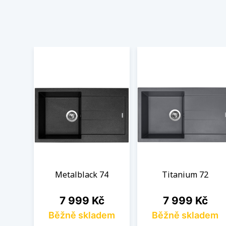
Metalblack 74
Titanium 72
Cena
Cena
7 999 Kč
7 999 Kč
Běžně skladem
Běžně skladem