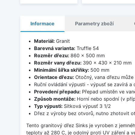
Informace
Parametry zboží
Materiál:
Granit
Barevná varianta:
Truffle 54
Rozměr dřezu:
860 x 500 mm
Rozměr vany dřezu:
390 x 430 x 210 mm
Minimální šířka skříňky:
500 mm
Orientace dřezu:
Otočný, vana dřezu může 
Ruční ovládání výpusti - výpusť se zavírá a
Provedení přepadu:
Přepad umístěn ve van
Způsob montáže:
Horní nebo spodní (v pří
Typ výpusti:
Sítková výpusť 3 1/2
Dřez z výroby bez otvorů, nutno zhotovit ot
Tento granitový dřez Sinks je vyroben z jemnéh
teploty až 280 C, je odolný proti UV záření a 