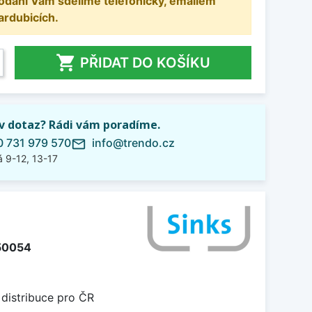
odání Vám sdělíme telefonicky, emailem
ardubicích.

PŘIDAT DO KOŠÍKU
iv dotaz? Rádi vám poradíme.
 731 979 570
info@trendo.cz
mail_outline
 9-12, 13-17
50054
 distribuce pro ČR