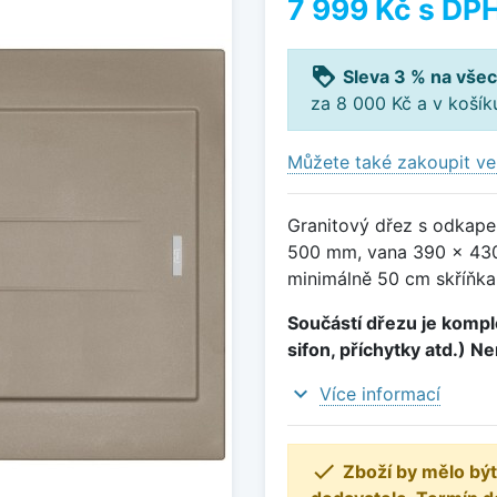
7 999 Kč
s DP
loyalty
Sleva 3 % na všec
za 8 000 Kč a v koší
Můžete také zakoupit ve
Granitový dřez s odkape
500 mm, vana 390 x 430
minimálně 50 cm skříňka
Součástí dřezu je komple
sifon, příchytky atd.) N
expand_more
Více informací

Zboží by mělo být