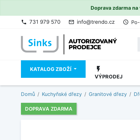
Doprava zdarma na 
731 979 570
info@trendo.cz
Po-
phone
mail_outline
access_time
flash_on
KATALOG ZBOŽÍ
VÝPRODEJ
Domů
Kuchyňské dřezy
Granitové dřezy
Dř
DOPRAVA ZDARMA