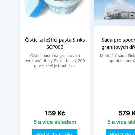
Čistící a leštící pasta Sinks
Sada pro spod
SCP002
granitových dř
Čistící pasta na granitové a
Montážní sada Sin
nerezové dřezy Sinks, balení 200
spodní montáž
g, v balení je houbička.
Cena
Cena
159 Kč
579 
5 a více skladem
5 a více s
Přidat do košíku
Přidat do 