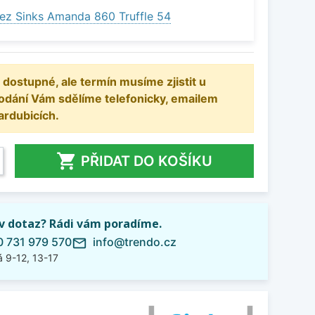
ez Sinks Amanda 860 Truffle 54
 dostupné, ale termín musíme zjistit u
odání Vám sdělíme telefonicky, emailem
ardubicích.

PŘIDAT DO KOŠÍKU
iv dotaz? Rádi vám poradíme.
 731 979 570
info@trendo.cz
mail_outline
 9-12, 13-17