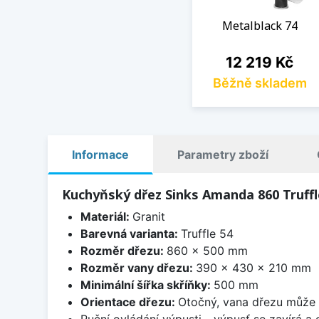
Metalblack 74
Cena
12 219 Kč
Běžně skladem
Informace
Parametry zboží
Kuchyňský dřez Sinks Amanda 860 Truffl
Materiál:
Granit
Barevná varianta:
Truffle 54
Rozměr dřezu:
860 x 500 mm
Rozměr vany dřezu:
390 x 430 x 210 mm
Minimální šířka skříňky:
500 mm
Orientace dřezu:
Otočný, vana dřezu může 
Ruční ovládání výpusti - výpusť se zavírá a