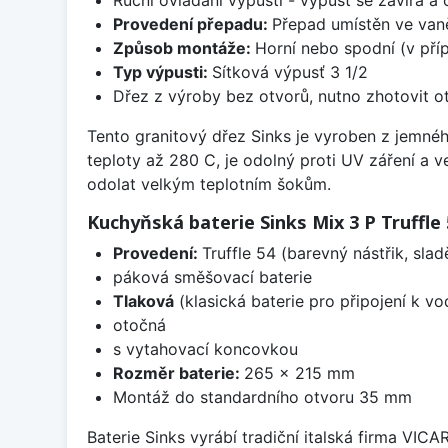
Provedení přepadu:
Přepad umístěn ve van
Způsob montáže:
Horní nebo spodní (v pří
Typ výpusti:
Sítková výpusť 3 1/2
Dřez z výroby bez otvorů, nutno zhotovit ot
Tento granitový dřez Sinks je vyroben z jemnéh
teploty až 280 C, je odolný proti UV záření a 
odolat velkým teplotním šokům.
Kuchyňská baterie Sinks Mix 3 P Truffle 
Provedení:
Truffle 54 (barevný nástřik, sl
páková směšovací baterie
Tlaková
(klasická baterie pro připojení k v
otočná
s vytahovací koncovkou
Rozměr baterie:
265 x 215 mm
Montáž do standardního otvoru 35 mm
Baterie Sinks vyrábí tradiční italská firma VIC