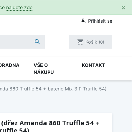
×
kce
najdete zde
.

Přihlásit se

shopping_cart
Košík
(0)
ORADNA
VŠE O
KONTAKT
NÁKUPU
da 860 Truffle 54 + baterie Mix 3 P Truffle 54)
 (dřez Amanda 860 Truffle 54 +
ruffle 54)