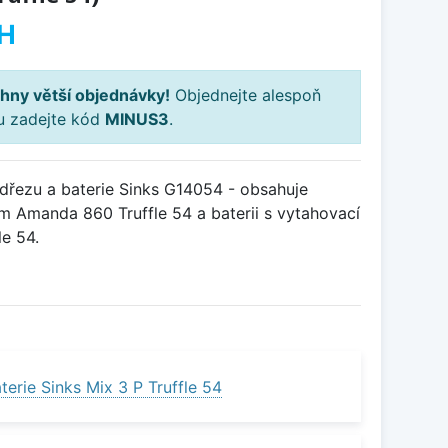
H
hny větší objednávky!
Objednejte alespoň
ku zadejte kód
MINUS3
.
řezu a baterie Sinks G14054 - obsahuje
m Amanda 860 Truffle 54 a baterii s vytahovací
e 54.
erie Sinks Mix 3 P Truffle 54