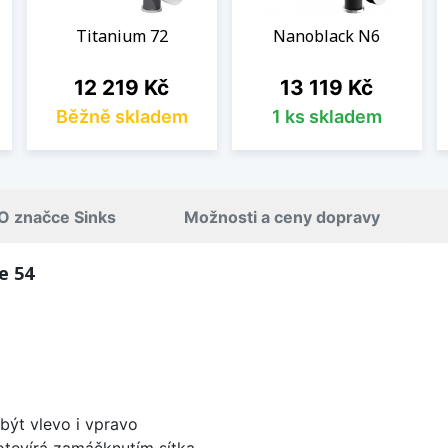
Titanium 72
Nanoblack N6
Cena
Cena
12 219 Kč
13 119 Kč
Běžně skladem
1 ks skladem
O značce Sinks
Možnosti a ceny dopravy
e 54
být vlevo i vpravo
 otevírá zamáčknutím sítka.