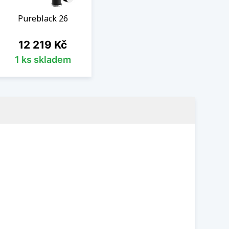
Pureblack 26
Cena
12 219 Kč
1 ks skladem