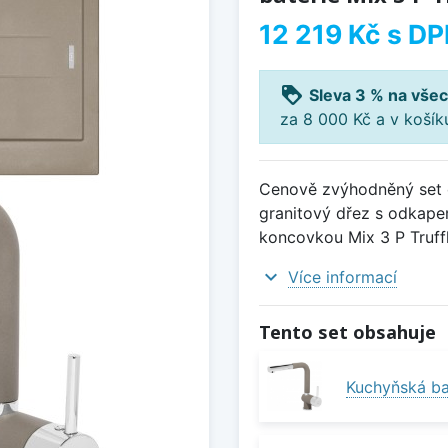
12 219 Kč
s DP
loyalty
Sleva 3 % na všec
za 8 000 Kč a v koší
Cenově zvýhodněný set d
granitový dřez s odkape
koncovkou Mix 3 P Truffl
expand_more
Více informací
Tento set obsahuje
Kuchyňská bat