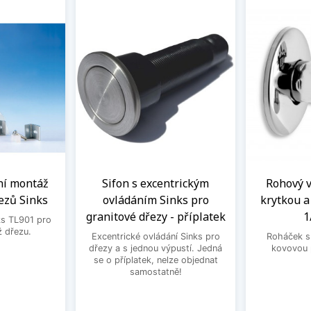
ní montáž
Sifon s excentrickým
Rohový ve
ezů Sinks
ovládáním Sinks pro
krytkou 
granitové dřezy - příplatek
1
ks TL901 pro
 dřezu.
Excentrické ovládání Sinks pro
Roháček s 
dřezy a s jednou výpustí. Jedná
kovovou 
se o příplatek, nelze objednat
samostatně!