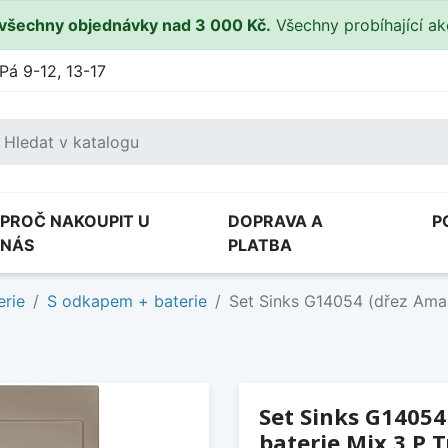
všechny objednávky nad 3 000 Kč.
Všechny probíhající a
Pá 9-12, 13-17
PROČ NAKOUPIT U
DOPRAVA A
P
NÁS
PLATBA
erie
S odkapem + baterie
Set Sinks G14054 (dřez Aman
Set Sinks G14054
baterie Mix 3 P T