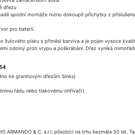
ě dřezu
padě spodní montáže nutno dokoupit příchytky z příslušens
vor pro baterii.
o žulového písku s příměsí barviva a je pojen vysoce kval
velmi odolný proti vrypu a poškrábání. Dřez vyniká mimořád
54
aděno ke granitovým dřezům Sinks)
odnímu řádu nebo tlakovému ohřívači)
ARIO ARMANDO & C. s.r.l. působící na trhu bezmála 50 let. T