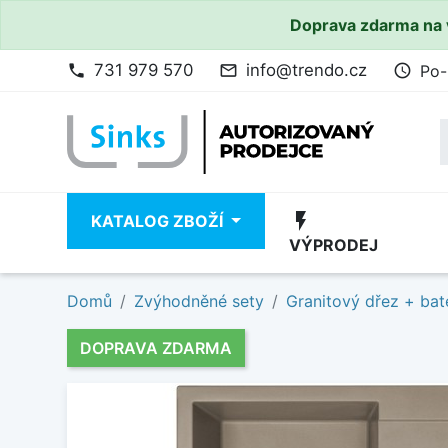
Doprava zdarma na 
731 979 570
info@trendo.cz
Po-
phone
mail_outline
access_time
flash_on
KATALOG ZBOŽÍ
VÝPRODEJ
Domů
Zvýhodněné sety
Granitový dřez + bat
DOPRAVA ZDARMA