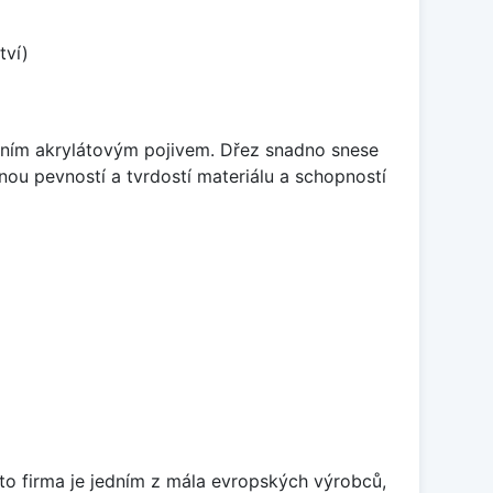
tví)
itním akrylátovým pojivem. Dřez snadno snese
nou pevností a tvrdostí materiálu a schopností
ato firma je jedním z mála evropských výrobců,