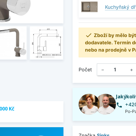
Kuchyňský dř

Zboží by mělo být
dodavatele. Termín d
nebo na prodejně v P
Počet
−
+
Jakýkol
+420
phone
000 Kč
Po-Pá
Značka
Sinks