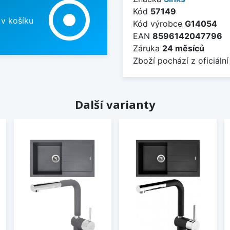
adjust
Kód
57149
 v košíku
Kód výrobce
G14054
EAN
8596142047796
Záruka
24 měsíců
Zboží pochází z oficiální
Další varianty