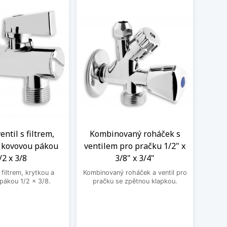
ntil s filtrem,
Kombinovaný roháček s
Nere
a kovovou pákou
ventilem pro pračku 1/2" x
M
/2 x 3/8
3/8" x 3/4"
Nere
jedno
filtrem, krytkou a
Kombinovaný roháček a ventil pro
druhé
pákou 1/2 x 3/8.
pračku se zpětnou klapkou.