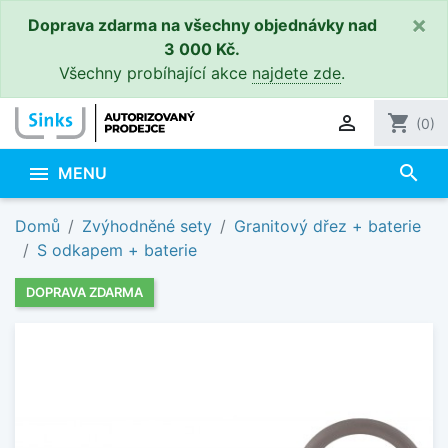
×
Doprava zdarma na všechny objednávky nad
3 000 Kč.
Všechny probíhající akce
najdete zde
.

shopping_cart
(0)
search

MENU
Domů
Zvýhodněné sety
Granitový dřez + baterie
S odkapem + baterie
DOPRAVA ZDARMA