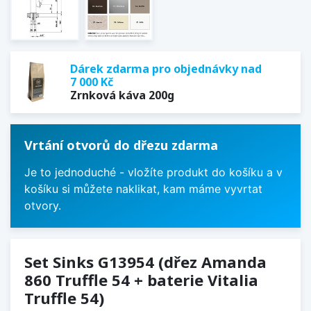
Dárek zdarma pro objednávky nad
7 000 Kč
Zrnková káva 200g
Vrtání otvorů do dřezu zdarma
Je to jednoduché - vložíte produkt do košíku a v
košíku si můžete naklikat, kam máme vyvrtat
otvory.
Set Sinks G13954 (dřez Amanda
860 Truffle 54 + baterie Vitalia
Truffle 54)