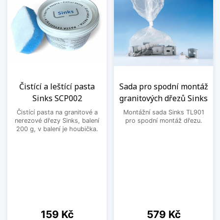
Čistící a leštící pasta
Sada pro spodní montáž
Sinks SCP002
granitových dřezů Sinks
Čistící pasta na granitové a
Montážní sada Sinks TL901
nerezové dřezy Sinks, balení
pro spodní montáž dřezu.
200 g, v balení je houbička.
Cena
Cena
159 Kč
579 Kč