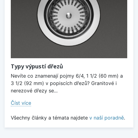
Typy výpustí dřezů
Nevíte co znamenají pojmy 6/4, 1 1/2 (60 mm) a
3 1/2 (92 mm) v popiscích dřezů? Granitové i
nerezové dřezy se...
Číst více
Všechny články a témata najdete
v naší poradně
.