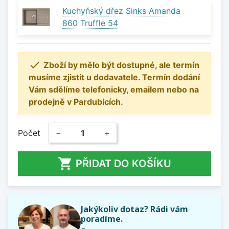
Kuchyňský dřez Sinks Amanda
860 Truffle 54

Zboží by mělo být dostupné, ale termín
musíme zjistit u dodavatele. Termín dodání
Vám sdělíme telefonicky, emailem nebo na
prodejně v Pardubicích.
Počet
−
+

PŘIDAT DO KOŠÍKU
Jakýkoliv dotaz? Rádi vám
poradíme.