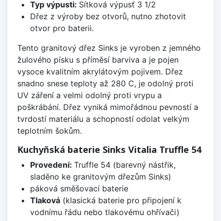
Typ výpusti:
Sítková výpusť 3 1/2
Dřez z výroby bez otvorů, nutno zhotovit
otvor pro baterii.
Tento granitový dřez Sinks je vyroben z jemného
žulového písku s příměsí barviva a je pojen
vysoce kvalitním akrylátovým pojivem. Dřez
snadno snese teploty až 280 C, je odolný proti
UV záření a velmi odolný proti vrypu a
poškrábání. Dřez vyniká mimořádnou pevností a
tvrdostí materiálu a schopností odolat velkým
teplotním šokům.
Kuchyňská baterie Sinks Vitalia Truffle 54
Provedení:
Truffle 54 (barevný nástřik,
sladěno ke granitovým dřezům Sinks)
páková směšovací baterie
Tlaková
(klasická baterie pro připojení k
vodnímu řádu nebo tlakovému ohřívači)