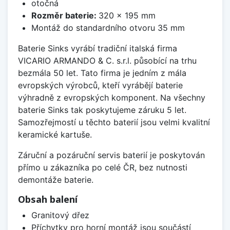
otočná
Rozměr baterie:
320 x 195 mm
Montáž do standardního otvoru 35 mm
Baterie Sinks vyrábí tradiční italská firma
VICARIO ARMANDO & C. s.r.l. působící na trhu
bezmála 50 let. Tato firma je jedním z mála
evropských výrobců, kteří vyrábějí baterie
výhradně z evropských komponent. Na všechny
baterie Sinks tak poskytujeme záruku 5 let.
Samozřejmostí u těchto baterií jsou velmi kvalitní
keramické kartuše.
Záruční a pozáruční servis baterií je poskytován
přímo u zákazníka po celé ČR, bez nutnosti
demontáže baterie.
Obsah balení
Granitový dřez
Příchytky pro horní montáž jsou součástí