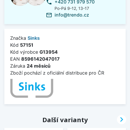
+420 731 979 570
phone
Po-Pá 9-12, 13-17
info@trendo.cz
mail_outline
Značka
Sinks
Kód
57151
Kód výrobce
G13954
EAN
8596142047017
Záruka
24 měsíců
Zboží pochází z oficiální distribuce pro ČR

Další varianty