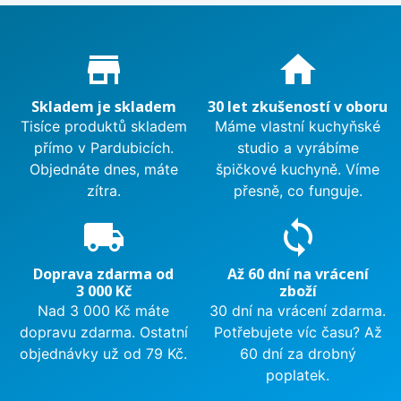
Proč nakupovat u nás?
store_mall_directory
home
Skladem je skladem
30 let zkušeností v oboru
Tisíce produktů skladem
Máme vlastní kuchyňské
přímo v Pardubicích.
studio a vyrábíme
Objednáte dnes, máte
špičkové kuchyně. Víme
zítra.
přesně, co funguje.
local_shipping
sync
Doprava zdarma od
Až 60 dní na vrácení
3 000 Kč
zboží
Nad 3 000 Kč máte
30 dní na vrácení zdarma.
dopravu zdarma. Ostatní
Potřebujete víc času? Až
objednávky už od 79 Kč.
60 dní za drobný
poplatek.