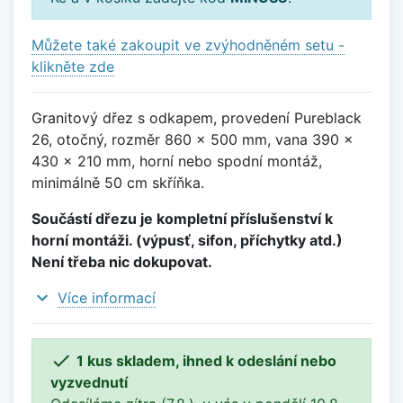
Můžete také zakoupit ve zvýhodněném setu -
klikněte zde
Granitový dřez s odkapem, provedení Pureblack
26, otočný, rozměr 860 x 500 mm, vana 390 x
430 x 210 mm, horní nebo spodní montáž,
minimálně 50 cm skříňka.
Součástí dřezu je kompletní příslušenství k
horní montáži. (výpusť, sifon, příchytky atd.)
Není třeba nic dokupovat.
expand_more
Více informací

1 kus skladem, ihned k odeslání nebo
vyzvednutí