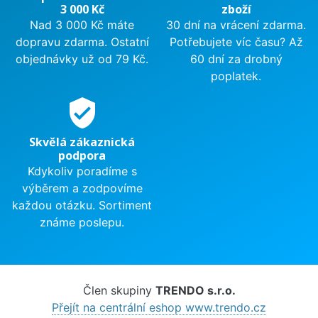
3 000 Kč
zboží
Nad 3 000 Kč máte
30 dní na vrácení zdarma.
dopravu zdarma. Ostatní
Potřebujete víc času? Až
objednávky už od 79 Kč.
60 dní za drobný
poplatek.
verified_user
Skvělá zákaznická
podpora
Kdykoliv poradíme s
výběrem a zodpovíme
každou otázku. Sortiment
známe poslepu.
Člen skupiny
TRENDO s.r.o.
Přejít na centrální eshop www.trendo.cz