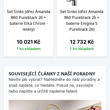
Set Sinks (dřez Amanda
Set Sinks (dřez Amanda
860 Pureblack 26 +
860 Pureblack 26 +
baterie Elka Chrom -
baterie Enigma S
lesklý)
Pureblack 26)
Cena
Cena
10 021 Kč
12 732 Kč
1 ks skladem
1 ks skladem
SOUVISEJÍCÍ ČLÁNKY Z NAŠÍ PORADNY
Nevíte jak vybrat? Nahlédněte do naší poradny a
snad najdete, co hledáte. Pokud ne, zavolejte
nebo napište a určitě najdeme řešení.