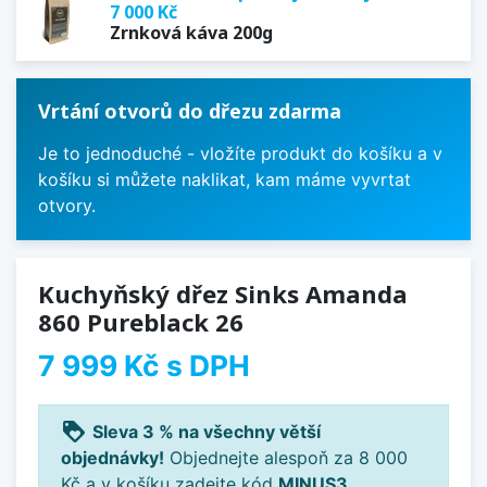
7 000 Kč
Zrnková káva 200g
Vrtání otvorů do dřezu zdarma
Je to jednoduché - vložíte produkt do košíku a v
košíku si můžete naklikat, kam máme vyvrtat
otvory.
Kuchyňský dřez Sinks Amanda
860 Pureblack 26
7 999 Kč
s DPH
loyalty
Sleva 3 % na všechny větší
objednávky!
Objednejte alespoň za 8 000
Kč a v košíku zadejte kód
MINUS3
.