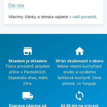
Číst více
Všechny články a témata najdete
v naší poradně
.
Proč nakupovat u nás?
store_mall_directory
home
Skladem je skladem
30 let zkušeností v oboru
Tisíce produktů skladem
Máme vlastní kuchyňské
přímo v Pardubicích.
studio a vyrábíme
Objednáte dnes, máte
špičkové kuchyně. Víme
zítra.
přesně, co funguje.
local_shipping
sync
Doprava zdarma od
Až 60 dní na vrácení