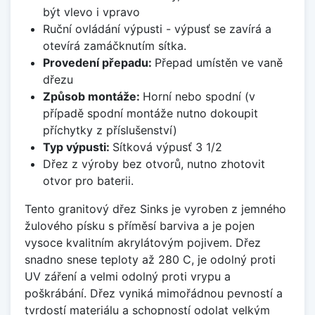
být vlevo i vpravo
Ruční ovládání výpusti - výpusť se zavírá a
otevírá zamáčknutím sítka.
Provedení přepadu:
Přepad umístěn ve vaně
dřezu
Způsob montáže:
Horní nebo spodní (v
případě spodní montáže nutno dokoupit
příchytky z příslušenství)
Typ výpusti:
Sítková výpusť 3 1/2
Dřez z výroby bez otvorů, nutno zhotovit
otvor pro baterii.
Tento granitový dřez Sinks je vyroben z jemného
žulového písku s příměsí barviva a je pojen
vysoce kvalitním akrylátovým pojivem. Dřez
snadno snese teploty až 280 C, je odolný proti
UV záření a velmi odolný proti vrypu a
poškrábání. Dřez vyniká mimořádnou pevností a
tvrdostí materiálu a schopností odolat velkým