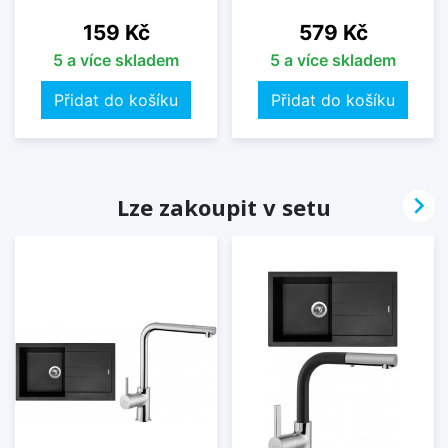
Cena
Cena
159 Kč
579 Kč
5 a více skladem
5 a více skladem
Přidat do košíku
Přidat do košíku

Lze zakoupit v setu