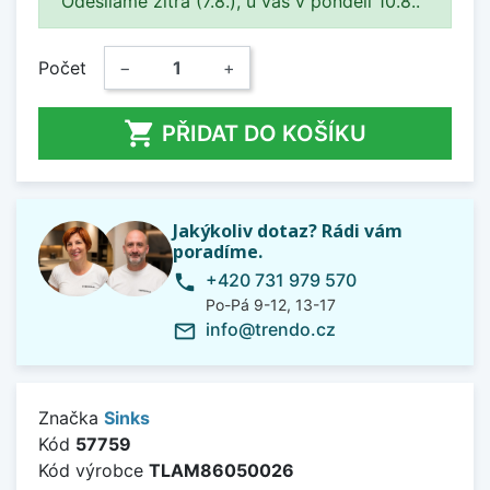
Odesíláme zítra (7.8.), u vás v pondělí 10.8..
Počet
−
+

PŘIDAT DO KOŠÍKU
Jakýkoliv dotaz? Rádi vám
poradíme.
+420 731 979 570
phone
Po-Pá 9-12, 13-17
info@trendo.cz
mail_outline
Značka
Sinks
Kód
57759
Kód výrobce
TLAM86050026