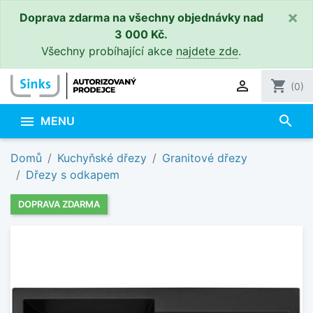
×
Doprava zdarma na všechny objednávky nad
3 000 Kč.
Všechny probíhající akce
najdete zde
.

shopping_cart
(0)
search

MENU
Domů
Kuchyňské dřezy
Granitové dřezy
Dřezy s odkapem
DOPRAVA ZDARMA