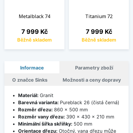
Metalblack 74
Titanium 72
Cena
Cena
7 999 Kč
7 999 Kč
Běžně skladem
Běžně skladem
Informace
Parametry zboží
O značce Sinks
Možnosti a ceny dopravy
Materiál:
Granit
Barevná varianta:
Pureblack 26 (čistá černá)
Rozměr dřezu:
860 x 500 mm
Rozměr vany dřezu:
390 x 430 x 210 mm
Minimální šířka skříňky:
500 mm
Orientace dřezu:
Otočný, vana dřezu může