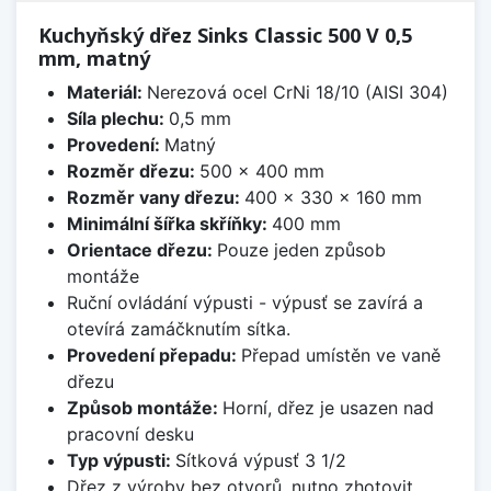
Kuchyňský dřez Sinks Classic 500 V 0,5
mm, matný
Materiál:
Nerezová ocel CrNi 18/10 (AISI 304)
Síla plechu:
0,5 mm
Provedení:
Matný
Rozměr dřezu:
500 x 400 mm
Rozměr vany dřezu:
400 x 330 x 160 mm
Minimální šířka skříňky:
400 mm
Orientace dřezu:
Pouze jeden způsob
montáže
Ruční ovládání výpusti - výpusť se zavírá a
otevírá zamáčknutím sítka.
Provedení přepadu:
Přepad umístěn ve vaně
dřezu
Způsob montáže:
Horní, dřez je usazen nad
pracovní desku
Typ výpusti:
Sítková výpusť 3 1/2
Dřez z výroby bez otvorů, nutno zhotovit