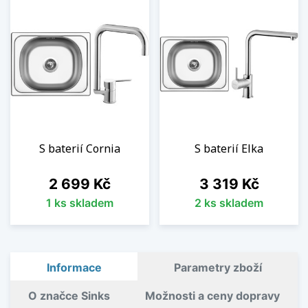
S baterií Cornia
S baterií Elka
Cena
Cena
2 699 Kč
3 319 Kč
1 ks skladem
2 ks skladem
Informace
Parametry zboží
O značce Sinks
Možnosti a ceny dopravy