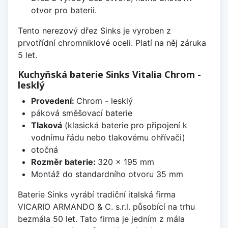
otvor pro baterii.
Tento nerezový dřez Sinks je vyroben z
prvotřídní chromniklové oceli. Platí na něj záruka
5 let.
Kuchyňská baterie Sinks Vitalia Chrom -
lesklý
Provedení:
Chrom - lesklý
páková směšovací baterie
Tlaková
(klasická baterie pro připojení k
vodnímu řádu nebo tlakovému ohřívači)
otočná
Rozměr baterie:
320 x 195 mm
Montáž do standardního otvoru 35 mm
Baterie Sinks vyrábí tradiční italská firma
VICARIO ARMANDO & C. s.r.l. působící na trhu
bezmála 50 let. Tato firma je jedním z mála