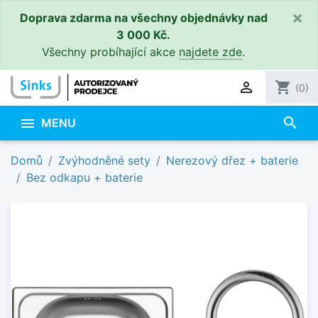
×
Doprava zdarma na všechny objednávky nad
3 000 Kč.
Všechny probíhající akce
najdete zde
.

shopping_cart
(0)
search

MENU
Domů
Zvýhodněné sety
Nerezový dřez + baterie
Bez odkapu + baterie