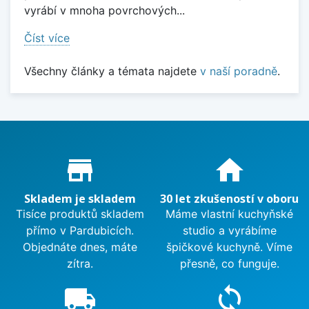
vyrábí v mnoha povrchových...
Číst více
Všechny články a témata najdete
v naší poradně
.
Proč nakupovat u nás?
store_mall_directory
home
Skladem je skladem
30 let zkušeností v oboru
Tisíce produktů skladem
Máme vlastní kuchyňské
přímo v Pardubicích.
studio a vyrábíme
Objednáte dnes, máte
špičkové kuchyně. Víme
zítra.
přesně, co funguje.
local_shipping
sync