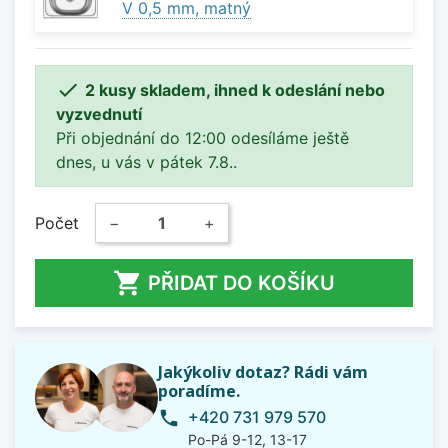
V 0,5 mm, matný

2 kusy skladem, ihned k odeslání nebo
vyzvednutí
Při objednání do 12:00 odesíláme ještě
dnes, u vás v pátek 7.8..
Počet
−
+

PŘIDAT DO KOŠÍKU
Jakýkoliv dotaz? Rádi vám
poradíme.
+420 731 979 570
phone
Po-Pá 9-12, 13-17