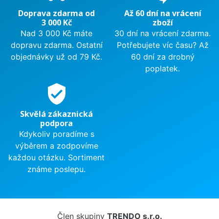
Doprava zdarma od
Až 60 dní na vrácení
3 000 Kč
zboží
Nad 3 000 Kč máte
30 dní na vrácení zdarma.
dopravu zdarma. Ostatní
Potřebujete víc času? Až
objednávky už od 79 Kč.
60 dní za drobný
poplatek.
verified_user
Skvělá zákaznická
podpora
Kdykoliv poradíme s
výběrem a zodpovíme
každou otázku. Sortiment
známe poslepu.
Člen skupiny
TRENDO s.r.o.