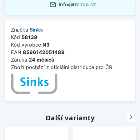
info@trendo.cz
mail_outline
Značka
Sinks
Kód
58138
Kód výrobce
N3
EAN
8596142051489
Záruka
24 měsíců
Zboží pochází z oficiální distribuce pro ČR

Další varianty