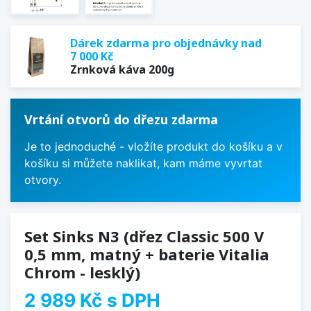
Dárek zdarma pro objednávky nad
7 000 Kč
Zrnková káva 200g
Vrtání otvorů do dřezu zdarma
Je to jednoduché - vložíte produkt do košíku a v
košíku si můžete naklikat, kam máme vyvrtat
otvory.
Set Sinks N3 (dřez Classic 500 V
0,5 mm, matný + baterie Vitalia
Chrom - lesklý)
2 989 Kč
s DPH