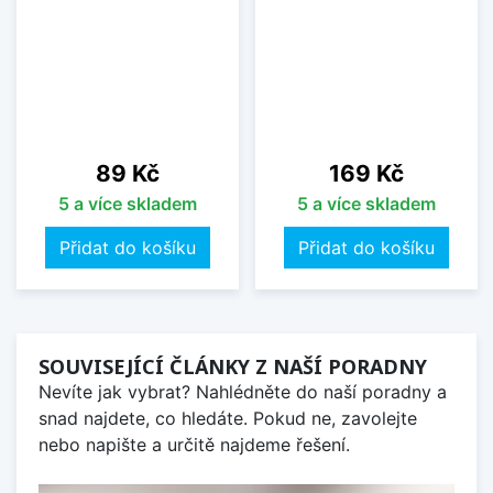
Cena
Cena
89 Kč
169 Kč
5 a více skladem
5 a více skladem
Přidat do košíku
Přidat do košíku
SOUVISEJÍCÍ ČLÁNKY Z NAŠÍ PORADNY
Nevíte jak vybrat? Nahlédněte do naší poradny a
snad najdete, co hledáte. Pokud ne, zavolejte
nebo napište a určitě najdeme řešení.