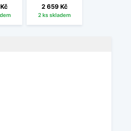
Cena
 Kč
2 659 Kč
adem
2 ks skladem