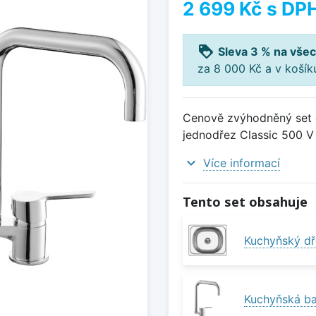
2 699 Kč
s DP
loyalty
Sleva 3 % na všec
za 8 000 Kč a v koší
Cenově zvýhodněný set d
jednodřez Classic 500 V 
expand_more
Více informací
Tento set obsahuje
Kuchyňský dř
Kuchyňská ba