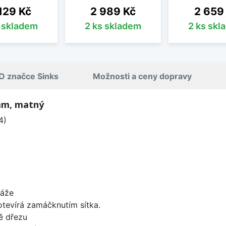
na
Cena
Cena
129 Kč
2 989 Kč
2 659
s skladem
2 ks skladem
2 ks skl
O značce Sinks
Možnosti a ceny dopravy
 mm, matný
4)
táže
 otevírá zamáčknutím sítka.
ě dřezu