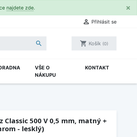
×
kce
najdete zde
.

Přihlásit se

shopping_cart
Košík
(0)
ORADNA
VŠE O
KONTAKT
NÁKUPU
ez Classic 500 V 0,5 mm, matný +
rom - lesklý)