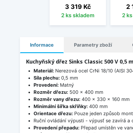
Cena
Ce
3 319 Kč
2 
2 ks skladem
2 k
Informace
Parametry zboží
Kuchyňský dřez Sinks Classic 500 V 0,5
Materiál:
Nerezová ocel CrNi 18/10 (AISI 30
Síla plechu:
0,5 mm
Provedení:
Matný
Rozměr dřezu:
500 x 400 mm
Rozměr vany dřezu:
400 x 330 x 160 mm
Minimální šířka skříňky:
400 mm
Orientace dřezu:
Pouze jeden způsob mon
Ruční ovládání výpusti - výpusť se zavírá a
Provedení přepadu:
Přepad umístěn ve van