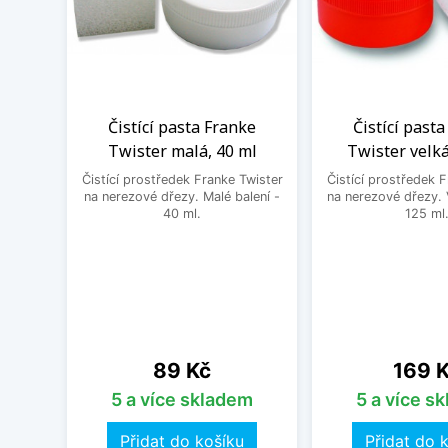
Čistící pasta Franke
Čistící past
Twister malá, 40 ml
Twister velká
Čistící prostředek Franke Twister
Čistící prostředek 
na nerezové dřezy. Malé balení -
na nerezové dřezy. 
40 ml.
125 ml
Cena
Cena
89 Kč
169 
5 a více skladem
5 a více s
Přidat do košíku
Přidat do 