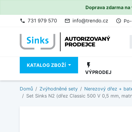
Doprava zdarma na 
731 979 570
info@trendo.cz
Po-
phone
mail_outline
access_time
flash_on
KATALOG ZBOŽÍ
VÝPRODEJ
Domů
Zvýhodněné sety
Nerezový dřez + bate
Set Sinks N2 (dřez Classic 500 V 0,5 mm, matn