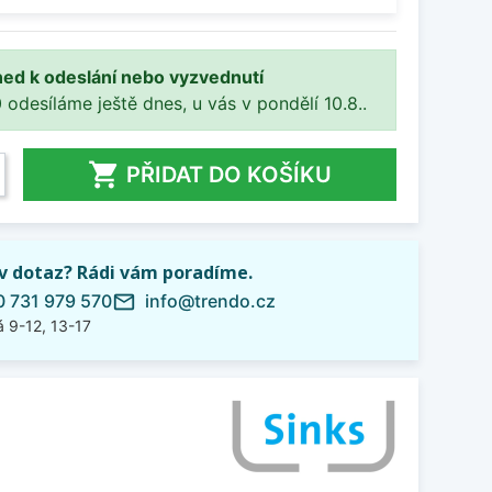
ned k odeslání nebo vyzvednutí
 odesíláme ještě dnes, u vás v pondělí 10.8..

PŘIDAT DO KOŠÍKU
iv dotaz? Rádi vám poradíme.
 731 979 570
info@trendo.cz
mail_outline
 9-12, 13-17