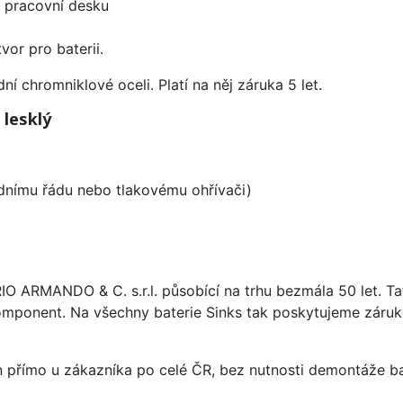
d pracovní desku
vor pro baterii.
í chromniklové oceli. Platí na něj záruka 5 let.
 lesklý
odnímu řádu nebo tlakovému ohřívači)
ARIO ARMANDO & C. s.r.l. působící na trhu bezmála 50 let. T
omponent. Na všechny baterie Sinks tak poskytujeme záruku 
án přímo u zákazníka po celé ČR, bez nutnosti demontáže ba