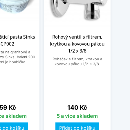
eštící pasta Sinks
Rohový ventil s filtrem,
Kom
SCP002
krytkou a kovovou pákou
vent
1/2 x 3/8
sta na granitové a
zy Sinks, balení 200
Roháček s filtrem, krytkou a
Kombin
ení je houbička.
kovovou pákou 1/2 x 3/8.
pra
ena
Cena
59 Kč
140 Kč
íce skladem
5 a více skladem
t do košíku
Přidat do košíku