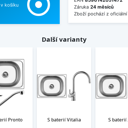
adjust
 v košíku
Záruka
24 měsíců
Zboží pochází z oficiální
Další varianty
erií Pronto
S baterií Vitalia
S baterií