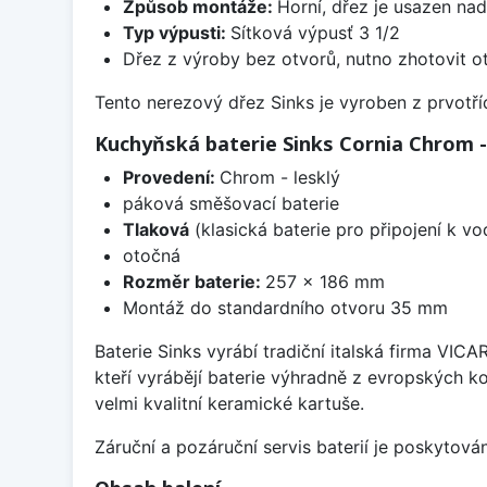
Způsob montáže:
Horní, dřez je usazen na
Typ výpusti:
Sítková výpusť 3 1/2
Dřez z výroby bez otvorů, nutno zhotovit ot
Tento nerezový dřez Sinks je vyroben z prvotřídn
Kuchyňská baterie Sinks Cornia Chrom -
Provedení:
Chrom - lesklý
páková směšovací baterie
Tlaková
(klasická baterie pro připojení k v
otočná
Rozměr baterie:
257 x 186 mm
Montáž do standardního otvoru 35 mm
Baterie Sinks vyrábí tradiční italská firma VIC
kteří vyrábějí baterie výhradně z evropských k
velmi kvalitní keramické kartuše.
Záruční a pozáruční servis baterií je poskytov