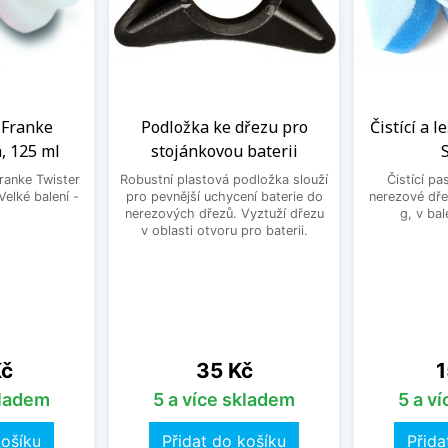
a Franke
Podložka ke dřezu pro
Čistící a l
, 125 ml
stojánkovou baterii
Franke Twister
Robustní plastová podložka slouží
Čistící pa
Velké balení -
pro pevnější uchycení baterie do
nerezové dře
.
nerezových dřezů. Vyztuží dřezu
g, v bal
v oblasti otvoru pro baterii.
Cena
C
Kč
35 Kč
1
kladem
5 a více skladem
5 a v
košíku
Přidat do košíku
Přida