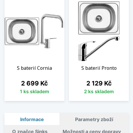
S baterií Cornia
S baterií Pronto
Cena
Cena
2 699 Kč
2 129 Kč
1 ks skladem
2 ks skladem
Informace
Parametry zboží
O značce Sinks
Možnosti a ceny dopravy