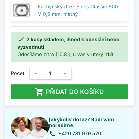
Kuchyňský dřez Sinks Classic 500
V 0,5 mm, matný

2 kusy skladem, ihned k odeslání nebo
vyzvednutí
Odesíláme zítra (10.8.), u vás v úterý 11.8..
Počet
−
+

PŘIDAT DO KOŠÍKU
Jakýkoliv dotaz? Rádi vám
poradíme.
+420 731 979 570
phone