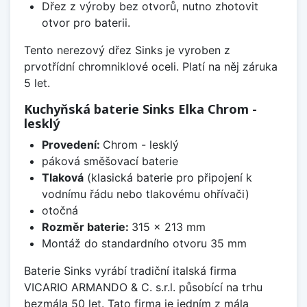
Dřez z výroby bez otvorů, nutno zhotovit
otvor pro baterii.
Tento nerezový dřez Sinks je vyroben z
prvotřídní chromniklové oceli. Platí na něj záruka
5 let.
Kuchyňská baterie Sinks Elka Chrom -
lesklý
Provedení:
Chrom - lesklý
páková směšovací baterie
Tlaková
(klasická baterie pro připojení k
vodnímu řádu nebo tlakovému ohřívači)
otočná
Rozměr baterie:
315 x 213 mm
Montáž do standardního otvoru 35 mm
Baterie Sinks vyrábí tradiční italská firma
VICARIO ARMANDO & C. s.r.l. působící na trhu
bezmála 50 let. Tato firma je jedním z mála