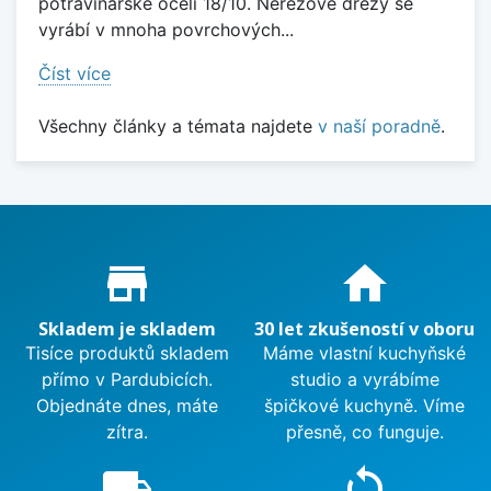
potravinářské oceli 18/10. Nerezové dřezy se
vyrábí v mnoha povrchových...
Číst více
Všechny články a témata najdete
v naší poradně
.
Proč nakupovat u nás?
store_mall_directory
home
Skladem je skladem
30 let zkušeností v oboru
Tisíce produktů skladem
Máme vlastní kuchyňské
přímo v Pardubicích.
studio a vyrábíme
Objednáte dnes, máte
špičkové kuchyně. Víme
zítra.
přesně, co funguje.
local_shipping
sync