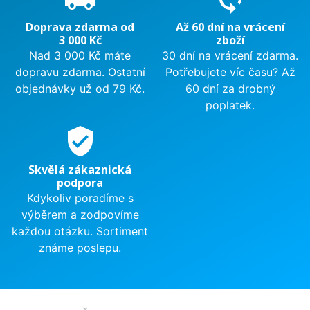
Doprava zdarma od
Až 60 dní na vrácení
3 000 Kč
zboží
Nad 3 000 Kč máte
30 dní na vrácení zdarma.
dopravu zdarma. Ostatní
Potřebujete víc času? Až
objednávky už od 79 Kč.
60 dní za drobný
poplatek.
verified_user
Skvělá zákaznická
podpora
Kdykoliv poradíme s
výběrem a zodpovíme
každou otázku. Sortiment
známe poslepu.