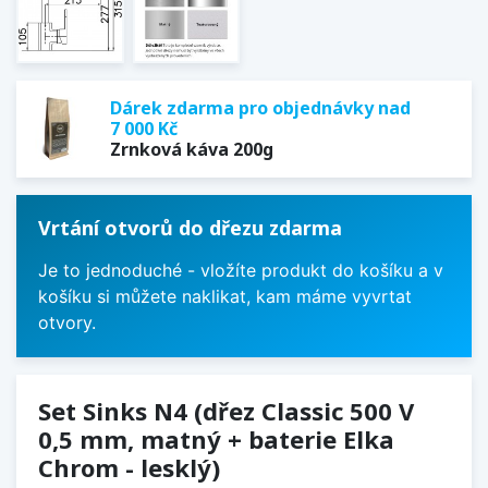
Dárek zdarma pro objednávky nad
7 000 Kč
Zrnková káva 200g
Vrtání otvorů do dřezu zdarma
Je to jednoduché - vložíte produkt do košíku a v
košíku si můžete naklikat, kam máme vyvrtat
otvory.
Set Sinks N4 (dřez Classic 500 V
0,5 mm, matný + baterie Elka
Chrom - lesklý)