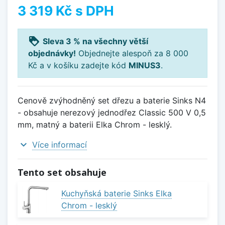
3 319 Kč
s DPH
loyalty
Sleva 3 % na všechny větší
objednávky!
Objednejte alespoň za 8 000
Kč a v košíku zadejte kód
MINUS3
.
Cenově zvýhodněný set dřezu a baterie Sinks N4
- obsahuje nerezový jednodřez Classic 500 V 0,5
mm, matný a baterii Elka Chrom - lesklý.
expand_more
Více informací
Tento set obsahuje
Kuchyňská baterie Sinks Elka
Chrom - lesklý