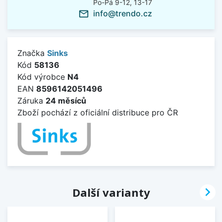
Po-Pá 9-12, 13-17
info@trendo.cz
mail_outline
Značka
Sinks
Kód
58136
Kód výrobce
N4
EAN
8596142051496
Záruka
24 měsíců
Zboží pochází z oficiální distribuce pro ČR

Další varianty