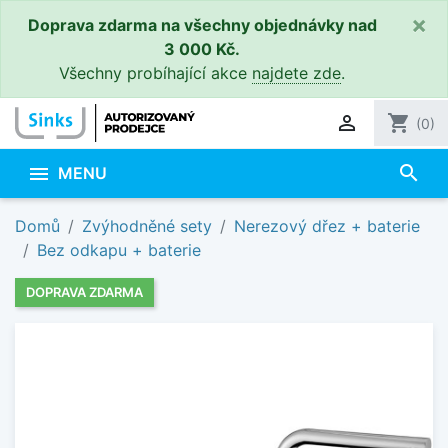
×
Doprava zdarma na všechny objednávky nad
3 000 Kč.
Všechny probíhající akce
najdete zde
.

shopping_cart
(0)
search

MENU
Domů
Zvýhodněné sety
Nerezový dřez + baterie
Bez odkapu + baterie
DOPRAVA ZDARMA