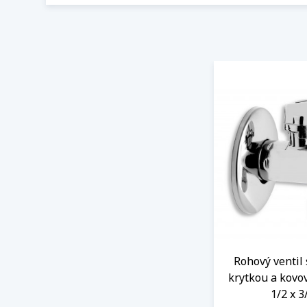
Rohový ventil 
krytkou a kovo
1/2 x 3