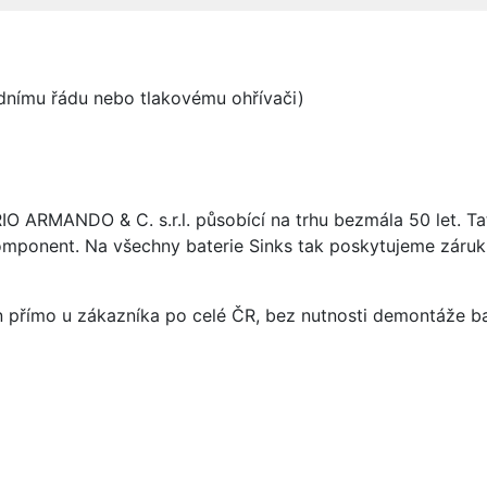
odnímu řádu nebo tlakovému ohřívači)
ARIO ARMANDO & C. s.r.l. působící na trhu bezmála 50 let. T
omponent. Na všechny baterie Sinks tak poskytujeme záruku 
án přímo u zákazníka po celé ČR, bez nutnosti demontáže ba