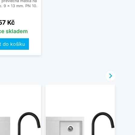
 převlečná matka na
. 9 x 13 mm. PN 10.
Cena
57 Kč
íce skladem
t do košíku
