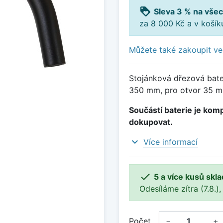
loyalty
Sleva 3 % na všec
za 8 000 Kč a v koší
Můžete také zakoupit ve
Stojánková dřezová bater
350 mm, pro otvor 35 m
Součástí baterie je komp
dokupovat.
expand_more
Více informací

5 a více kusů skl
Odesíláme zítra (7.8.),
Počet
−
+