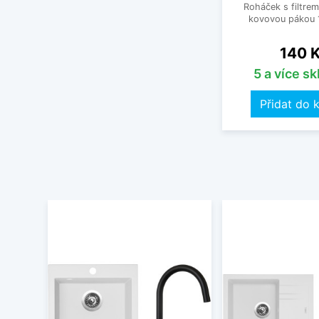
Roháček s filtrem
kovovou pákou 1
Cena
140 
5 a více s
Přidat do 