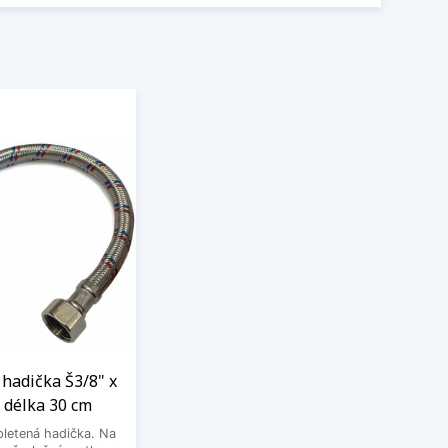
hadička Š3/8" x
 délka 30 cm
letená hadička. Na