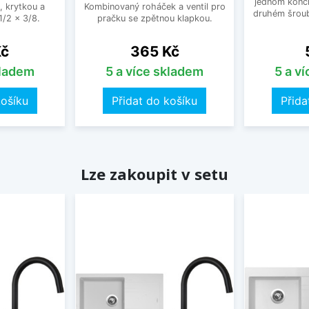
jednom konci
, krytkou a
Kombinovaný roháček a ventil pro
druhém šroub
/2 x 3/8.
pračku se zpětnou klapkou.
Cena
Kč
365 Kč
kladem
5 a více skladem
5 a v
košíku
Přidat do košíku
Přida
Lze zakoupit v setu