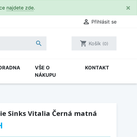
×
kce
najdete zde
.

Přihlásit se

shopping_cart
Košík
(0)
ORADNA
VŠE O
KONTAKT
NÁKUPU
e Sinks Vitalia Černá matná
H