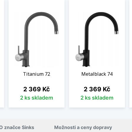
Titanium 72
Metalblack 74
Cena
Cena
2 369 Kč
2 369 Kč
2 ks skladem
2 ks skladem
O značce Sinks
Možnosti a ceny dopravy