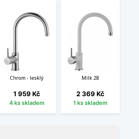
Chrom - lesklý
Milk 28
Cena
Cena
1 959 Kč
2 369 Kč
4 ks skladem
1 ks skladem