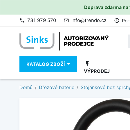
Doprava zdarma na 
731 979 570
info@trendo.cz
Po-
phone
mail_outline
access_time
flash_on
KATALOG ZBOŽÍ
VÝPRODEJ
Domů
Dřezové baterie
Stojánkové bez sprch