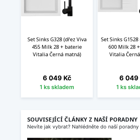
Set Sinks G328 (dřez Viva
Set Sinks G1528 
455 Milk 28 + baterie
600 Milk 28 +
Vitalia Černá matná)
Vitalia Čern
Cena
Cena
6 049 Kč
6 049
1 ks skladem
1 ks skl
SOUVISEJÍCÍ ČLÁNKY Z NAŠÍ PORADNY
Nevíte jak vybrat? Nahlédněte do naší poradny 