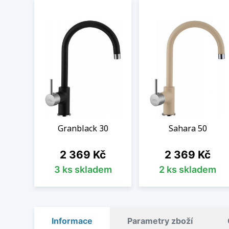
Granblack 30
Sahara 50
Cena
Cena
2 369 Kč
2 369 Kč
3 ks skladem
2 ks skladem
Informace
Parametry zboží