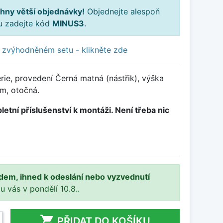
hny větší objednávky!
Objednejte alespoň
ku zadejte kód
MINUS3
.
 zvýhodněném setu - klikněte zde
ie, provedení Černá matná (nástřik), výška
m, otočná.
letní příslušenství k montáži. Není třeba nic
adem, ihned k odeslání nebo vyzvednutí
 u vás v pondělí 10.8..

PŘIDAT DO KOŠÍKU