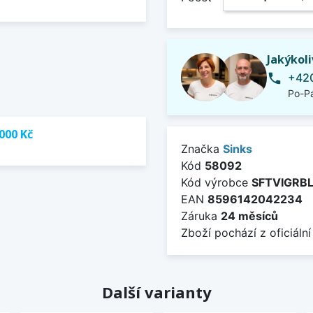
Jakýkol
+420
phone
Po-Pá
000 Kč
Značka
Sinks
Kód
58092
Kód výrobce
SFTVIGRB
EAN
8596142042234
Záruka
24 měsíců
Zboží pochází z oficiální
Další varianty