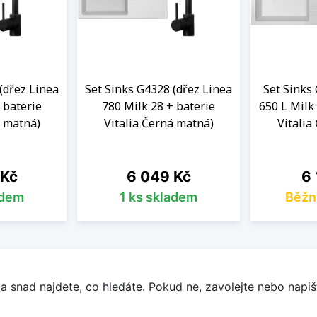
(dřez Linea
Set Sinks G4328 (dřez Linea
Set Sinks
 baterie
780 Milk 28 + baterie
650 L Milk 
á matná)
Vitalia Černá matná)
Vitalia
Cena
Ce
 Kč
6 049 Kč
6 
adem
1 ks skladem
Běžn
a snad najdete, co hledáte. Pokud ne, zavolejte nebo napišt