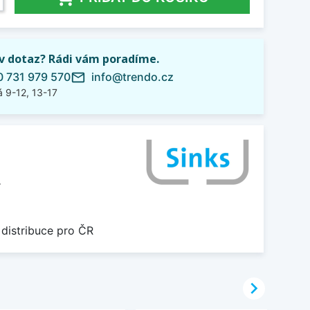
iv dotaz? Rádi vám poradíme.
 731 979 570
info@trendo.cz
mail_outline
 9-12, 13-17
L
 distribuce pro ČR
