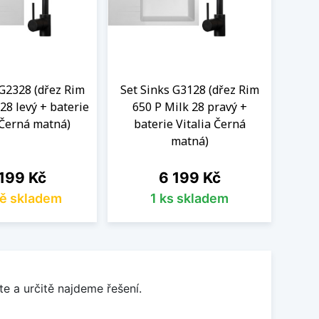
 G2328 (dřez Rim
Set Sinks G3128 (dřez Rim
Set 
28 levý + baterie
650 P Milk 28 pravý +
780 L
 Černá matná)
baterie Vitalia Černá
V
matná)
na
Cena
199 Kč
6 199 Kč
ě skladem
1 ks skladem
e a určitě najdeme řešení.