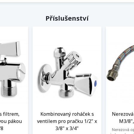
Příslušenství
s filtrem,
Kombinovaný roháček s
Nerezová 
vou pákou
ventilem pro pračku 1/2" x
M3/8",
/8
3/8" x 3/4"
Nerezová op