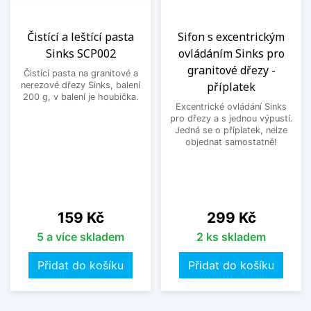
Čistící a leštící pasta
Sifon s excentrickým
Sinks SCP002
ovládáním Sinks pro
granitové dřezy -
Čistící pasta na granitové a
příplatek
nerezové dřezy Sinks, balení
200 g, v balení je houbička.
Excentrické ovládání Sinks
pro dřezy a s jednou výpustí.
Jedná se o příplatek, nelze
objednat samostatně!
Cena
Cena
159 Kč
299 Kč
5 a více skladem
2 ks skladem
Přidat do košíku
Přidat do košíku