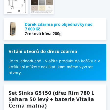
Dárek zdarma pro objednávky nad
7 000 Kč
Zrnková káva 200g
Vrtání otvorů do dřezu zdarma
Je to jednoduché - vložíte produkt do košíku a v
košíku si můžete naklikat, kam máme vyvrtat
otvory.
Set Sinks G5150 (dřez Rim 780 L
Sahara 50 levý + baterie Vitalia
Černá matná)