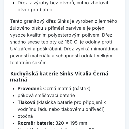
Dřez z výroby bez otvorů, nutno zhotovit
otvor pro baterii.
Tento granitový dřez Sinks je vyroben z jemného
žulového písku s příměsí barviva a je pojen
vysoce kvalitním polyesterovým pojivem. Dřez
snadno snese teploty až 180 C, je odolný proti
UV záření a poškrábání. Dřez vyniká mimořádnou
pevností materiálu a schopností odolat velkým
teplotním šokům.
Kuchyňská baterie Sinks Vitalia Černá
matná
Provedení:
Černá matná (nástřik)
páková směšovací baterie
Tlaková
(klasická baterie pro připojení k
vodnímu řádu nebo tlakovému ohřívači)
otočná
Rozměr baterie:
320 x 195 mm