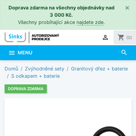
×
Doprava zdarma na všechny objednávky nad
3 000 Kč.
Všechny probíhající akce
najdete zde
.

shopping_cart
(0)
search

MENU
Domů
Zvýhodněné sety
Granitový dřez + baterie
S odkapem + baterie
DOPRAVA ZDARMA