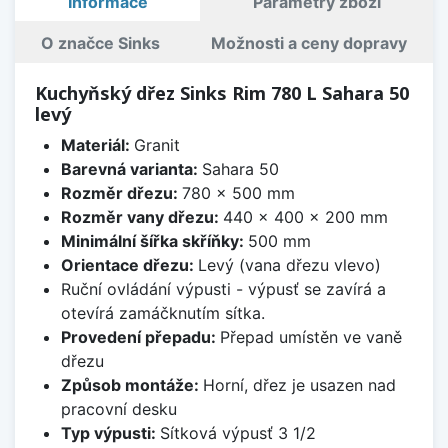
Informace
Parametry zboží
O značce Sinks
Možnosti a ceny dopravy
Kuchyňský dřez Sinks Rim 780 L Sahara 50
levý
Materiál:
Granit
Barevná varianta:
Sahara 50
Rozměr dřezu:
780 x 500 mm
Rozměr vany dřezu:
440 x 400 x 200 mm
Minimální šířka skříňky:
500 mm
Orientace dřezu:
Levý (vana dřezu vlevo)
Ruční ovládání výpusti - výpusť se zavírá a
otevírá zamáčknutím sítka.
Provedení přepadu:
Přepad umístěn ve vaně
dřezu
Způsob montáže:
Horní, dřez je usazen nad
pracovní desku
Typ výpusti:
Sítková výpusť 3 1/2