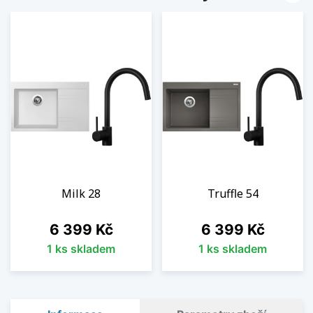
Milk 28
Truffle 54
Cena
Cena
6 399 Kč
6 399 Kč
1 ks skladem
1 ks skladem