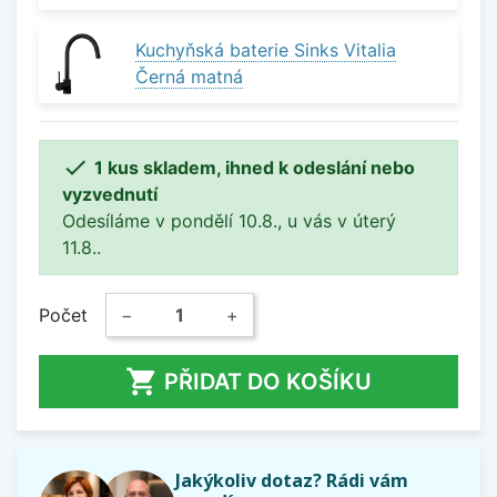
Kuchyňská baterie Sinks Vitalia
Černá matná

1 kus skladem, ihned k odeslání nebo
vyzvednutí
Odesíláme v pondělí 10.8., u vás v úterý
11.8..
Počet
−
+

PŘIDAT DO KOŠÍKU
Jakýkoliv dotaz? Rádi vám