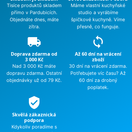
Tisíce produktů skladem
Máme vlastní kuchyňské
přímo v Pardubicích.
studio a vyrábíme
Objednáte dnes, máte
špičkové kuchyně. Víme
zítra.
přesně, co funguje.
local_shipping
sync
Doprava zdarma od
Až 60 dní na vrácení
3 000 Kč
zboží
Nad 3 000 Kč máte
30 dní na vrácení zdarma.
dopravu zdarma. Ostatní
Potřebujete víc času? Až
objednávky už od 79 Kč.
60 dní za drobný
poplatek.
verified_user
Skvělá zákaznická
podpora
Kdykoliv poradíme s