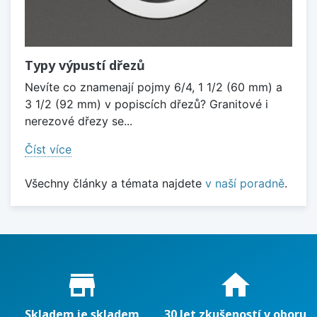
Typy výpustí dřezů
Nevíte co znamenají pojmy 6/4, 1 1/2 (60 mm) a
3 1/2 (92 mm) v popiscích dřezů? Granitové i
nerezové dřezy se...
Číst více
Všechny články a témata najdete
v naší poradně
.
Proč nakupovat u nás?
store_mall_directory
home
Skladem je skladem
30 let zkušeností v oboru