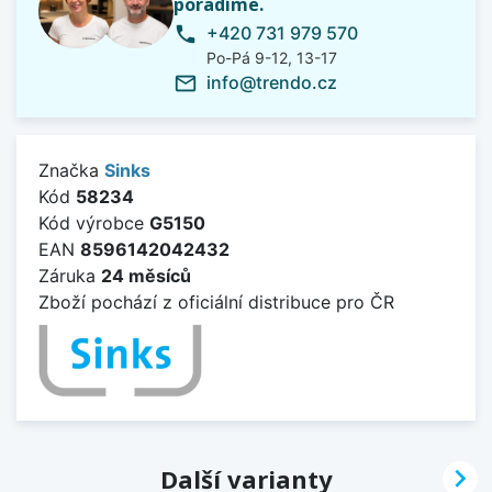
poradíme.
+420 731 979 570
phone
Po-Pá 9-12, 13-17
info@trendo.cz
mail_outline
Značka
Sinks
Kód
58234
Kód výrobce
G5150
EAN
8596142042432
Záruka
24 měsíců
Zboží pochází z oficiální distribuce pro ČR

Další varianty