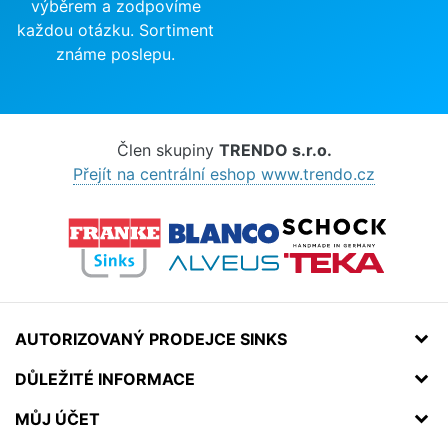
výběrem a zodpovíme
každou otázku. Sortiment
známe poslepu.
Člen skupiny
TRENDO s.r.o.
Přejít na centrální eshop www.trendo.cz
AUTORIZOVANÝ PRODEJCE SINKS
DŮLEŽITÉ INFORMACE
MŮJ ÚČET