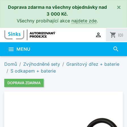
×
Doprava zdarma na všechny objednávky nad
3 000 Kč.
Všechny probíhající akce
najdete zde
.

shopping_cart
(0)
search

MENU
Domů
Zvýhodněné sety
Granitový dřez + baterie
S odkapem + baterie
DOPRAVA ZDARMA