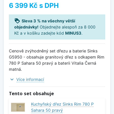
6 399 Kč
s DPH
loyalty
Sleva 3 % na všechny větší
objednávky!
Objednejte alespoň za 8 000
Kč a v košíku zadejte kód
MINUS3
.
Cenově zvýhodněný set dřezu a baterie Sinks
G5950 - obsahuje granitový dřez s odkapem Rim
780 P Sahara 50 pravý a baterii Vitalia Černá
matná.
expand_more
Více informací
Tento set obsahuje
Kuchyňský dřez Sinks Rim 780 P
Sahara 50 pravý