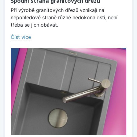
Spodní strana granitových dřezů
Při výrobě granitových dřezů vznikají na
nepohledové straně různé nedokonalosti, není
třeba se jich obávat.
Číst více