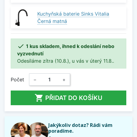
Kuchyňská baterie Sinks Vitalia
Černá matná

1 kus skladem, ihned k odeslání nebo
vyzvednutí
Odesíláme zítra (10.8.), u vás v úterý 11.8..
Počet
−
+

PŘIDAT DO KOŠÍKU
Jakýkoliv dotaz? Rádi vám
poradíme.