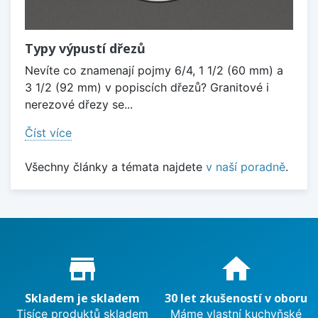
Typy výpustí dřezů
Nevíte co znamenají pojmy 6/4, 1 1/2 (60 mm) a
3 1/2 (92 mm) v popiscích dřezů? Granitové i
nerezové dřezy se...
Číst více
Všechny články a témata najdete
v naší poradně
.
Proč nakupovat u nás?
store_mall_directory
home
Skladem je skladem
30 let zkušeností v oboru
Tisíce produktů skladem
Máme vlastní kuchyňské