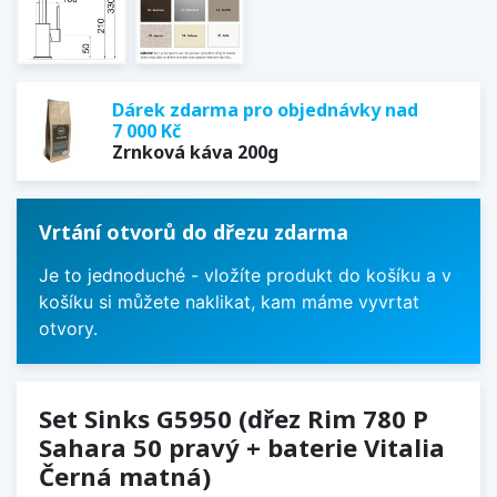
Dárek zdarma pro objednávky nad
7 000 Kč
Zrnková káva 200g
Vrtání otvorů do dřezu zdarma
Je to jednoduché - vložíte produkt do košíku a v
košíku si můžete naklikat, kam máme vyvrtat
otvory.
Set Sinks G5950 (dřez Rim 780 P
Sahara 50 pravý + baterie Vitalia
Černá matná)