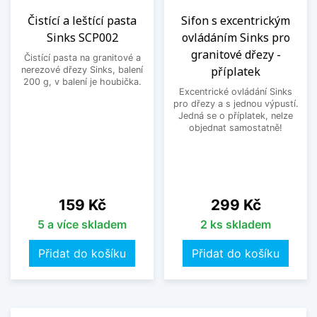
Čistící a leštící pasta
Sifon s excentrickým
Sinks SCP002
ovládáním Sinks pro
granitové dřezy -
Čistící pasta na granitové a
příplatek
nerezové dřezy Sinks, balení
200 g, v balení je houbička.
Excentrické ovládání Sinks
pro dřezy a s jednou výpustí.
Jedná se o příplatek, nelze
objednat samostatně!
Cena
Cena
159 Kč
299 Kč
5 a více skladem
2 ks skladem
Přidat do košíku
Přidat do košíku