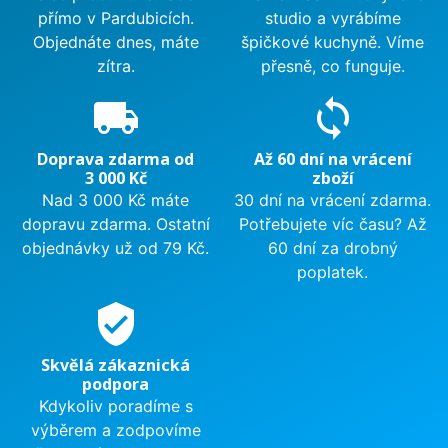
přímo v Pardubicích.
studio a vyrábíme
Objednáte dnes, máte
špičkové kuchyně. Víme
zítra.
přesně, co funguje.
local_shipping
sync
Doprava zdarma od
Až 60 dní na vrácení
3 000 Kč
zboží
Nad 3 000 Kč máte
30 dní na vrácení zdarma.
dopravu zdarma. Ostatní
Potřebujete víc času? Až
objednávky už od 79 Kč.
60 dní za drobný
poplatek.
verified_user
Skvělá zákaznická
podpora
Kdykoliv poradíme s
výběrem a zodpovíme