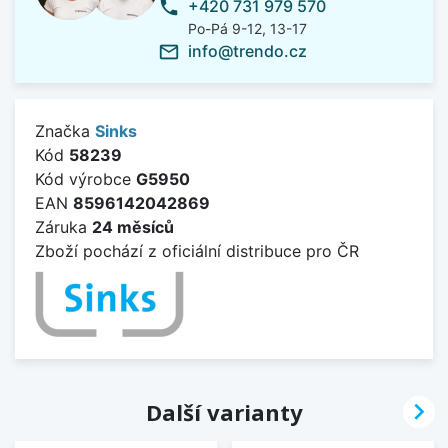
+420 731 979 570
phone
Po-Pá 9-12, 13-17
info@trendo.cz
mail_outline
Značka
Sinks
Kód
58239
Kód výrobce
G5950
EAN
8596142042869
Záruka
24 měsíců
Zboží pochází z oficiální distribuce pro ČR

Další varianty