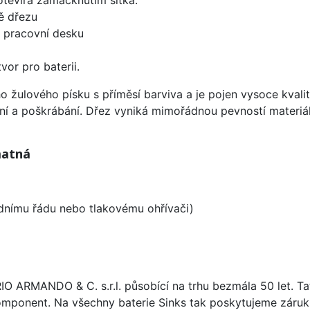
ě dřezu
d pracovní desku
vor pro baterii.
ho žulového písku s příměsí barviva a je pojen vysoce kva
ení a poškrábání. Dřez vyniká mimořádnou pevností materiá
matná
odnímu řádu nebo tlakovému ohřívači)
ARIO ARMANDO & C. s.r.l. působící na trhu bezmála 50 let. T
omponent. Na všechny baterie Sinks tak poskytujeme záruku 