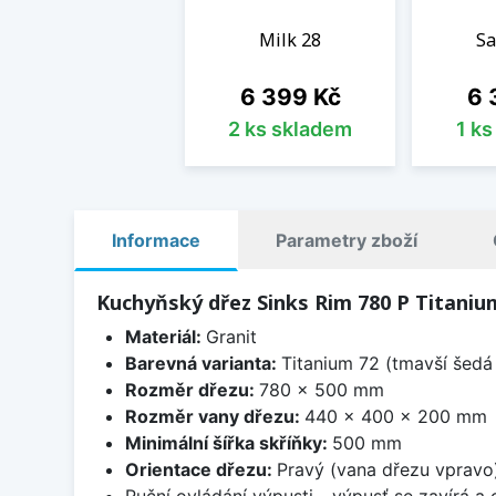
Milk 28
Sa
Cena
Ce
6 399 Kč
6 
2 ks skladem
1 k
Informace
Parametry zboží
Kuchyňský dřez Sinks Rim 780 P Titaniu
Materiál:
Granit
Barevná varianta:
Titanium 72 (tmavší šedá 
Rozměr dřezu:
780 x 500 mm
Rozměr vany dřezu:
440 x 400 x 200 mm
Minimální šířka skříňky:
500 mm
Orientace dřezu:
Pravý (vana dřezu vpravo
Ruční ovládání výpusti - výpusť se zavírá a