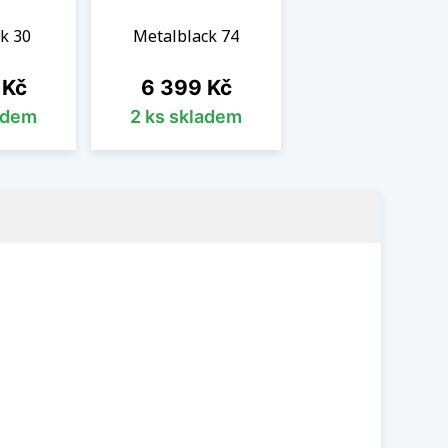
k 30
Metalblack 74
Cena
 Kč
6 399 Kč
adem
2 ks skladem