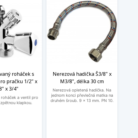
aný roháček s
Nerezová hadička Š3/8" x
BE
ro pračku 1/2" x
M3/8", délka 30 cm
3
8" x 3/4"
Nerezová opletená hadička. Na
BEK
jednom konci převlečná matka na
roháček a ventil pro
druhém šroub. 9 x 13 mm. PN 10.
 zpětnou klapkou.