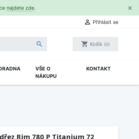
×
kce
najdete zde
.

Přihlásit se

shopping_cart
Košík
(0)
ORADNA
VŠE O
KONTAKT
NÁKUPU
(dřez Rim 780 P Titanium 72