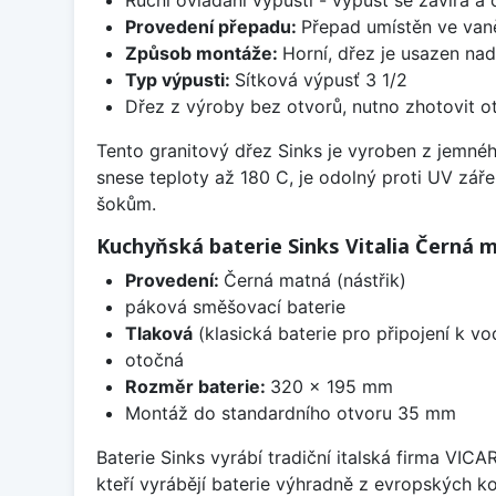
Provedení přepadu:
Přepad umístěn ve van
Způsob montáže:
Horní, dřez je usazen na
Typ výpusti:
Sítková výpusť 3 1/2
Dřez z výroby bez otvorů, nutno zhotovit ot
Tento granitový dřez Sinks je vyroben z jemné
snese teploty až 180 C, je odolný proti UV zář
šokům.
Kuchyňská baterie Sinks Vitalia Černá 
Provedení:
Černá matná (nástřik)
páková směšovací baterie
Tlaková
(klasická baterie pro připojení k v
otočná
Rozměr baterie:
320 x 195 mm
Montáž do standardního otvoru 35 mm
Baterie Sinks vyrábí tradiční italská firma VIC
kteří vyrábějí baterie výhradně z evropských k