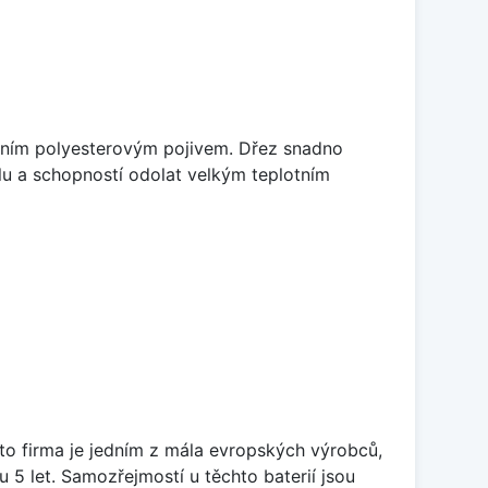
litním polyesterovým pojivem. Dřez snadno
lu a schopností odolat velkým teplotním
ato firma je jedním z mála evropských výrobců,
5 let. Samozřejmostí u těchto baterií jsou