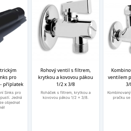
ntrickým
Rohový ventil s filtrem,
Kombinov
nks pro
krytkou a kovovou pákou
ventilem p
- příplatek
1/2 x 3/8
3/
ní Sinks pro
Roháček s filtrem, krytkou a
Kombinovaný 
ýpustí. Jedná
kovovou pákou 1/2 x 3/8.
pračku se
lze objednat
ně!