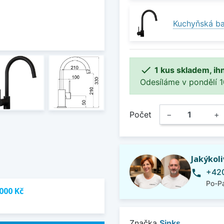
Kuchyňská bat

1 kus skladem, ih
Odesíláme v pondělí 10.
Počet
−
+
Jakýkol
+420
phone
Po-Pá
000 Kč
Značka
Sinks