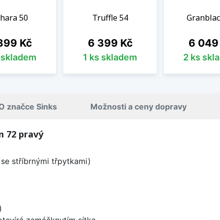
hara 50
Truffle 54
Granblac
na
Cena
Cena
399 Kč
6 399 Kč
6 049
s skladem
1 ks skladem
2 ks skl
O značce Sinks
Možnosti a ceny dopravy
m 72 pravý
se stříbrnými třpytkami)
)
 otevírá zamáčknutím sítka.