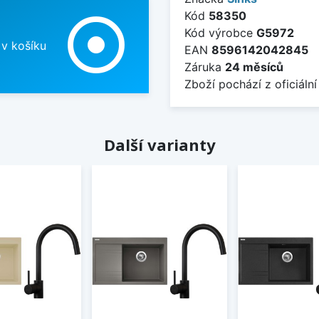
Kód
58350
adjust
Kód výrobce
G5972
 v košíku
EAN
8596142042845
Záruka
24 měsíců
Zboží pochází z oficiální
Další varianty