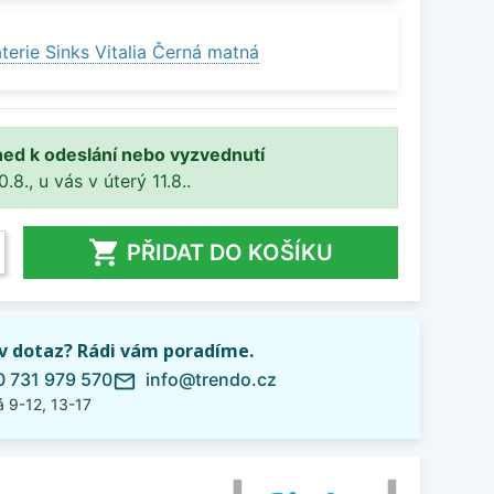
erie Sinks Vitalia Černá matná
ned k odeslání nebo vyzvednutí
8., u vás v úterý 11.8..

PŘIDAT DO KOŠÍKU
iv dotaz? Rádi vám poradíme.
 731 979 570
info@trendo.cz
mail_outline
 9-12, 13-17