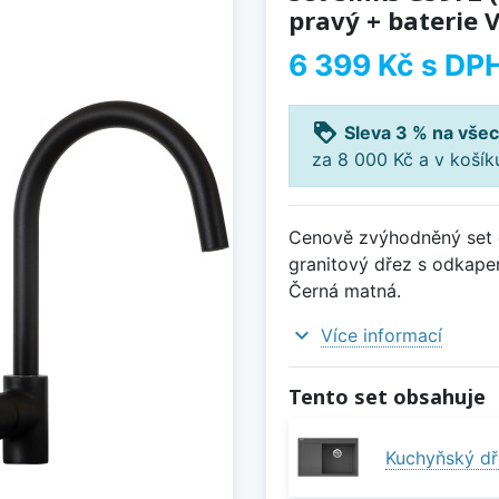
pravý + baterie 
6 399 Kč
s DP
loyalty
Sleva 3 % na všec
za 8 000 Kč a v koší
Cenově zvýhodněný set d
granitový dřez s odkapem
Černá matná.
expand_more
Více informací
Tento set obsahuje
Kuchyňský dř