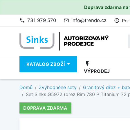
Doprava zdarma na 
731 979 570
info@trendo.cz
Po-
phone
mail_outline
access_time
flash_on
KATALOG ZBOŽÍ
VÝPRODEJ
Domů
Zvýhodněné sety
Granitový dřez + bat
Set Sinks G5972 (dřez Rim 780 P Titanium 72 p
DOPRAVA ZDARMA