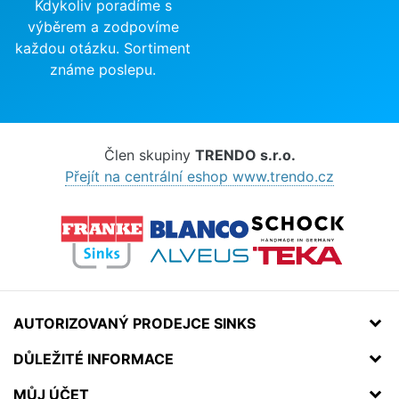
Kdykoliv poradíme s
výběrem a zodpovíme
každou otázku. Sortiment
známe poslepu.
Člen skupiny
TRENDO s.r.o.
Přejít na centrální eshop www.trendo.cz
AUTORIZOVANÝ PRODEJCE SINKS
DŮLEŽITÉ INFORMACE
MŮJ ÚČET