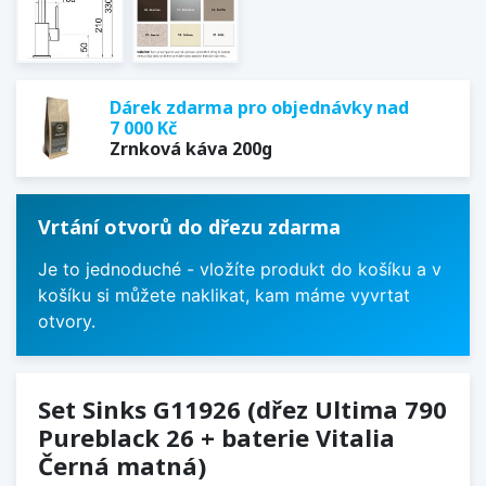
Dárek zdarma pro objednávky nad
7 000 Kč
Zrnková káva 200g
Vrtání otvorů do dřezu zdarma
Je to jednoduché - vložíte produkt do košíku a v
košíku si můžete naklikat, kam máme vyvrtat
otvory.
Set Sinks G11926 (dřez Ultima 790
Pureblack 26 + baterie Vitalia
Černá matná)