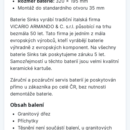
Rozměr baterie:
320 x 195 mm
Montáž do standardního otvoru 35 mm
Baterie Sinks vyrábí tradiční italská firma
VICARIO ARMANDO & C. s.r.l. působící na trhu
bezmála 50 let. Tato firma je jedním z mála
evropských výrobců, kteří vyrábějí baterie
výhradně z evropských komponent. Na všechny
baterie Sinks tak poskytujeme záruku 5 let.
Samozřejmostí u těchto baterií jsou velmi kvalitní
keramické kartuše.
Záruční a pozáruční servis baterií je poskytován
přímo u zákazníka po celé ČR, bez nutnosti
demontáže baterie.
Obsah balení
Granitový dřez
Příchytky
Těsnění není součástí balení, u granitových