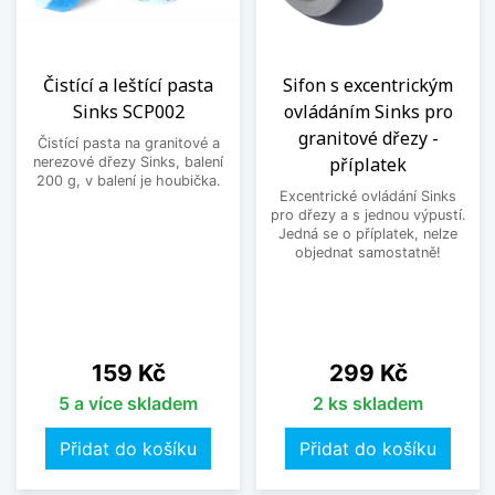
Čistící a leštící pasta
Sifon s excentrickým
Sinks SCP002
ovládáním Sinks pro
granitové dřezy -
Čistící pasta na granitové a
příplatek
nerezové dřezy Sinks, balení
200 g, v balení je houbička.
Excentrické ovládání Sinks
pro dřezy a s jednou výpustí.
Jedná se o příplatek, nelze
objednat samostatně!
Cena
Cena
159 Kč
299 Kč
5 a více skladem
2 ks skladem
Přidat do košíku
Přidat do košíku