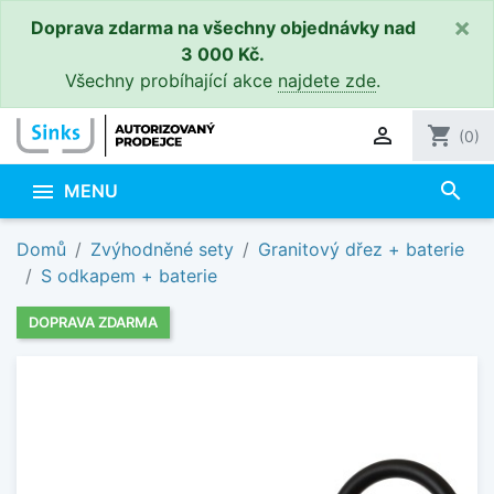
×
Doprava zdarma na všechny objednávky nad
3 000 Kč.
Všechny probíhající akce
najdete zde
.

shopping_cart
(0)
search

MENU
Domů
Zvýhodněné sety
Granitový dřez + baterie
S odkapem + baterie
DOPRAVA ZDARMA