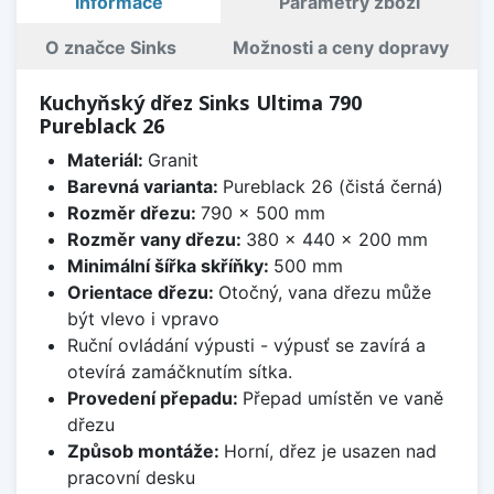
Informace
Parametry zboží
O značce Sinks
Možnosti a ceny dopravy
Kuchyňský dřez Sinks Ultima 790
Pureblack 26
Materiál:
Granit
Barevná varianta:
Pureblack 26 (čistá černá)
Rozměr dřezu:
790 x 500 mm
Rozměr vany dřezu:
380 x 440 x 200 mm
Minimální šířka skříňky:
500 mm
Orientace dřezu:
Otočný, vana dřezu může
být vlevo i vpravo
Ruční ovládání výpusti - výpusť se zavírá a
otevírá zamáčknutím sítka.
Provedení přepadu:
Přepad umístěn ve vaně
dřezu
Způsob montáže:
Horní, dřez je usazen nad
pracovní desku