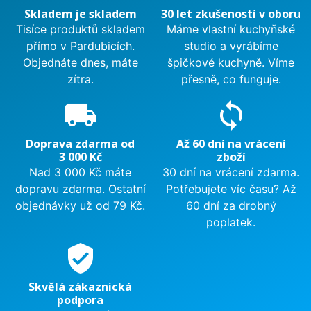
Skladem je skladem
30 let zkušeností v oboru
Tisíce produktů skladem
Máme vlastní kuchyňské
přímo v Pardubicích.
studio a vyrábíme
Objednáte dnes, máte
špičkové kuchyně. Víme
zítra.
přesně, co funguje.
local_shipping
sync
Doprava zdarma od
Až 60 dní na vrácení
3 000 Kč
zboží
Nad 3 000 Kč máte
30 dní na vrácení zdarma.
dopravu zdarma. Ostatní
Potřebujete víc času? Až
objednávky už od 79 Kč.
60 dní za drobný
poplatek.
verified_user
Skvělá zákaznická
podpora