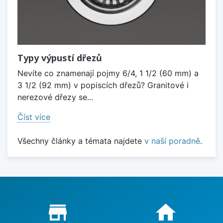
Typy výpustí dřezů
Nevíte co znamenají pojmy 6/4, 1 1/2 (60 mm) a
3 1/2 (92 mm) v popiscích dřezů? Granitové i
nerezové dřezy se...
Číst více
Všechny články a témata najdete
v naší poradně
.
Proč nakupovat u nás?
store_mall_directory
home