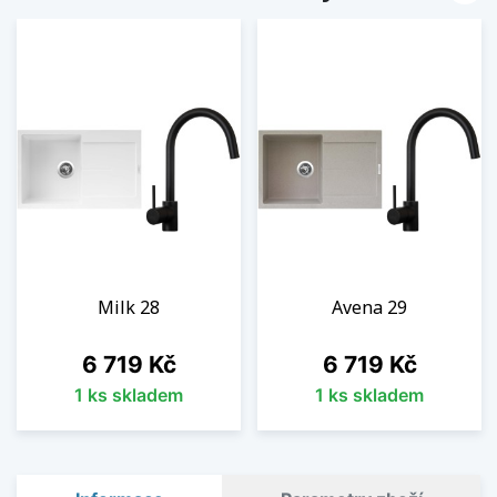
Milk 28
Avena 29
Cena
Cena
6 719 Kč
6 719 Kč
1 ks skladem
1 ks skladem