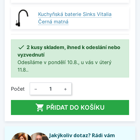
Kuchyňská baterie Sinks Vitalia
Černá matná

2 kusy skladem, ihned k odeslání nebo
vyzvednutí
Odesíláme v pondělí 10.8., u vás v úterý
11.8..
Počet
−
+

PŘIDAT DO KOŠÍKU
Jakýkoliv dotaz? Rádi vám