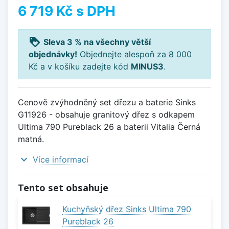
6 719 Kč
s DPH
loyalty
Sleva 3 % na všechny větší
objednávky!
Objednejte alespoň za 8 000
Kč a v košíku zadejte kód
MINUS3
.
Cenově zvýhodněný set dřezu a baterie Sinks
G11926 - obsahuje granitový dřez s odkapem
Ultima 790 Pureblack 26 a baterii Vitalia Černá
matná.
expand_more
Více informací
Tento set obsahuje
Kuchyňský dřez Sinks Ultima 790
Pureblack 26