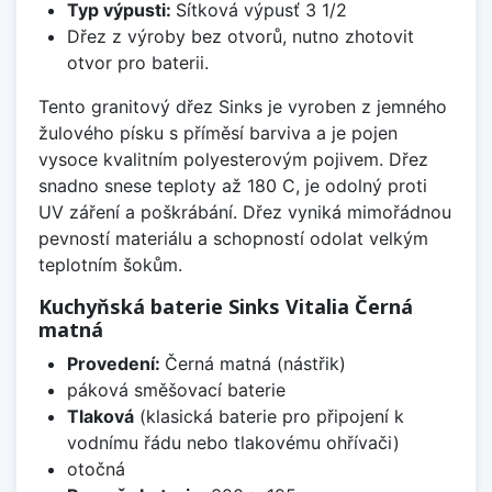
Typ výpusti:
Sítková výpusť 3 1/2
Dřez z výroby bez otvorů, nutno zhotovit
otvor pro baterii.
Tento granitový dřez Sinks je vyroben z jemného
žulového písku s příměsí barviva a je pojen
vysoce kvalitním polyesterovým pojivem. Dřez
snadno snese teploty až 180 C, je odolný proti
UV záření a poškrábání. Dřez vyniká mimořádnou
pevností materiálu a schopností odolat velkým
teplotním šokům.
Kuchyňská baterie Sinks Vitalia Černá
matná
Provedení:
Černá matná (nástřik)
páková směšovací baterie
Tlaková
(klasická baterie pro připojení k
vodnímu řádu nebo tlakovému ohřívači)
otočná