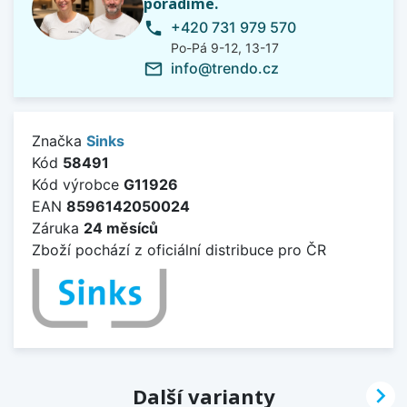
poradíme.
+420 731 979 570
phone
Po-Pá 9-12, 13-17
info@trendo.cz
mail_outline
Značka
Sinks
Kód
58491
Kód výrobce
G11926
EAN
8596142050024
Záruka
24 měsíců
Zboží pochází z oficiální distribuce pro ČR

Další varianty