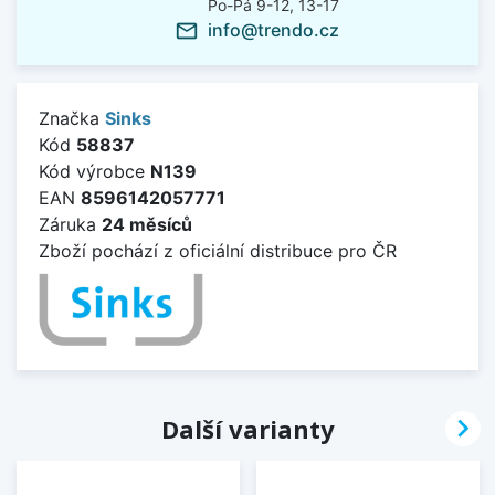
Po-Pá 9-12, 13-17
info@trendo.cz
mail_outline
Značka
Sinks
Kód
58837
Kód výrobce
N139
EAN
8596142057771
Záruka
24 měsíců
Zboží pochází z oficiální distribuce pro ČR

Další varianty