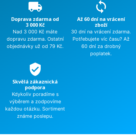
local_shipping
sync
Doprava zdarma od
Až 60 dní na vrácení
3 000 Kč
zboží
Nad 3 000 Kč máte
30 dní na vrácení zdarma.
dopravu zdarma. Ostatní
Potřebujete víc času? Až
objednávky už od 79 Kč.
60 dní za drobný
poplatek.
verified_user
Skvělá zákaznická
podpora
Kdykoliv poradíme s
výběrem a zodpovíme
každou otázku. Sortiment
známe poslepu.