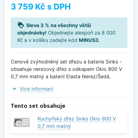
3 759 Kč
s DPH
loyalty
Sleva 3 % na všechny větší
objednávky!
Objednejte alespoň za 8 000
Kč a v košíku zadejte kód
MINUS3
.
Cenově zvýhodněný set dřezu a baterie Sinks -
obsahuje nerezový dřez s odkapem Okio 800 V
0,7 mm matný a baterii Elasta Nerez/Šedá.
expand_more
Více informací
Tento set obsahuje
Kuchyňský dřez Sinks Okio 800 V
0,7 mm matný