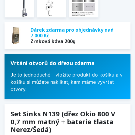
Dárek zdarma pro objednávky nad
7 000 Kč
Zrnková káva 200g
Vrtání otvorů do dřezu zdarma
Je to jednoduché - vložíte produkt do košíku a v
košíku si můžete naklikat, kam máme vyvrtat
otvory.
Set Sinks N139 (dřez Okio 800 V
0,7 mm matný + baterie Elasta
Nerez/Šedá)