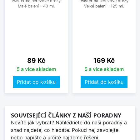
Twister na nerezové dřezy.
Twister na nerezové dřezy.
Malé balení - 40 ml.
Velké balení - 125 ml.
Cena
Cena
89 Kč
169 Kč
5 a více skladem
5 a více skladem
Přidat do košíku
Přidat do košíku
SOUVISEJÍCÍ ČLÁNKY Z NAŠÍ PORADNY
Nevíte jak vybrat? Nahlédněte do naší poradny a
snad najdete, co hledáte. Pokud ne, zavolejte
nebo napište a určitě najdeme řešení.