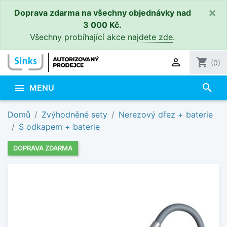
×
Doprava zdarma na všechny objednávky nad
3 000 Kč.
Všechny probíhající akce
najdete zde
.

shopping_cart
(0)
search

MENU
Domů
Zvýhodněné sety
Nerezový dřez + baterie
S odkapem + baterie
DOPRAVA ZDARMA