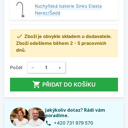
Kuchyňská baterie Sinks Elasta
Nerez/Šedá

Zboží je obvykle skladem u dodavatele.
Zboží odešleme během 2 - 5 pracovních
dnů.
Počet
−
+

PŘIDAT DO KOŠÍKU
Jakýkoliv dotaz? Rádi vám
poradíme.
+420 731 979 570
phone