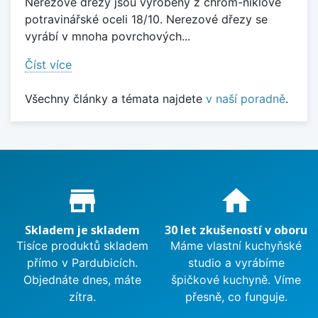
Nerezové dřezy jsou vyrobeny z chrom-niklové
potravinářské oceli 18/10. Nerezové dřezy se
vyrábí v mnoha povrchových...
Číst více
Všechny články a témata najdete
v naší poradně
.
Proč nakupovat u nás?
store_mall_directory
home
Skladem je skladem
30 let zkušeností v oboru
Tisíce produktů skladem
Máme vlastní kuchyňské
přímo v Pardubicích.
studio a vyrábíme
Objednáte dnes, máte
špičkové kuchyně. Víme
zítra.
přesně, co funguje.