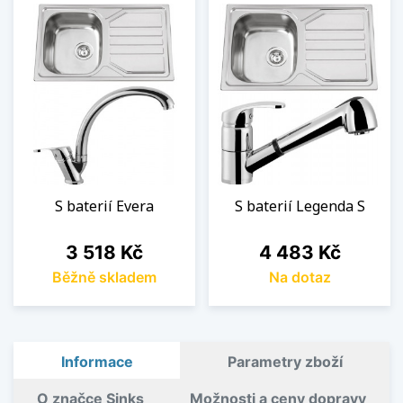
S baterií Evera
S baterií Legenda S
Cena
Cena
3 518 Kč
4 483 Kč
Běžně skladem
Na dotaz
Informace
Parametry zboží
O značce Sinks
Možnosti a ceny dopravy