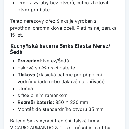
Dřez z výroby bez otvorů, nutno zhotovit
otvor pro baterii.
Tento nerezový dřez Sinks je vyroben z
prvotřídní chromniklové oceli. Platí na něj záruka
15 let.
Kuchyňská baterie Sinks Elasta Nerez/
Šedá
Provedení:
Nerez/Šedá
páková směšovací baterie
Tlaková
(klasická baterie pro připojení k
vodnímu řádu nebo tlakovému ohřívači)
otočná
s flexibilním raménkem
Rozměr baterie:
350 x 220 mm
Montáž do standardního otvoru 35 mm
Baterie Sinks vyrábí tradiční italská firma
VICARIO ARMANDO & C. s.r.l. působící na trhu