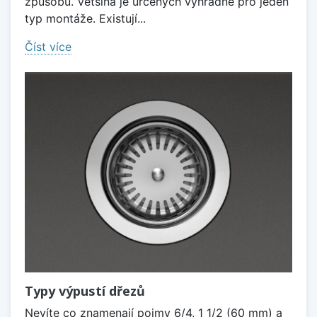
způsobů. Většina je určených výhradně pro jeden
typ montáže. Existují...
Číst více
Typy výpustí dřezů
Nevíte co znamenají pojmy 6/4, 1 1/2 (60 mm) a