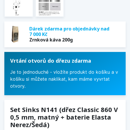
Dárek zdarma pro objednávky nad
7 000 Kč
Zrnková káva 200g
Vrtání otvorů do dřezu zdarma
Je to jednoduché - vložíte produkt do košíku a v
košíku si můžete naklikat, kam máme vyvrtat
otvory.
Set Sinks N141 (dřez Classic 860 V
0,5 mm, matný + baterie Elasta
Nerez/Šedá)