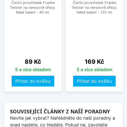
Čistící prostředek Franke
Čistící prostředek Franke
Twister na nerezové dřezy.
Twister na nerezové dřezy.
Malé balení - 40 ml.
Velké balení - 125 ml.
Cena
Cena
89 Kč
169 Kč
5 a více skladem
5 a více skladem
Přidat do košíku
Přidat do košíku
SOUVISEJÍCÍ ČLÁNKY Z NAŠÍ PORADNY
Nevíte jak vybrat? Nahlédněte do naší poradny a
snad najdete, co hledáte. Pokud ne, zavolejte