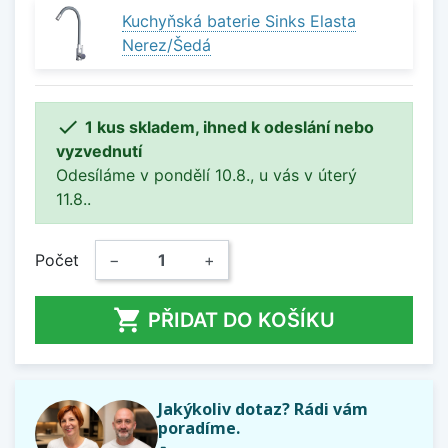
Kuchyňská baterie Sinks Elasta
Nerez/Šedá

1 kus skladem, ihned k odeslání nebo
vyzvednutí
Odesíláme v pondělí 10.8., u vás v úterý
11.8..
Počet
−
+

PŘIDAT DO KOŠÍKU
Jakýkoliv dotaz? Rádi vám
poradíme.