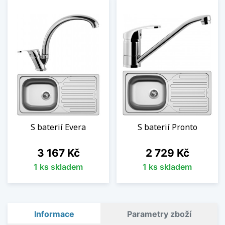
S baterií Evera
S baterií Pronto
Cena
Cena
3 167 Kč
2 729 Kč
1 ks skladem
1 ks skladem
Informace
Parametry zboží