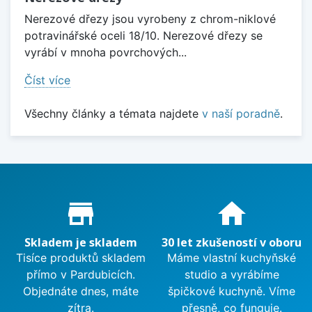
Nerezové dřezy jsou vyrobeny z chrom-niklové
potravinářské oceli 18/10. Nerezové dřezy se
vyrábí v mnoha povrchových...
Číst více
Všechny články a témata najdete
v naší poradně
.
Proč nakupovat u nás?
store_mall_directory
home
Skladem je skladem
30 let zkušeností v oboru
Tisíce produktů skladem
Máme vlastní kuchyňské
přímo v Pardubicích.
studio a vyrábíme
Objednáte dnes, máte
špičkové kuchyně. Víme
zítra.
přesně, co funguje.