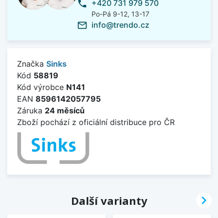
+420 731 979 570
phone
Po-Pá 9-12, 13-17
info@trendo.cz
mail_outline
Značka
Sinks
Kód
58819
Kód výrobce
N141
EAN
8596142057795
Záruka
24 měsíců
Zboží pochází z oficiální distribuce pro ČR

Další varianty