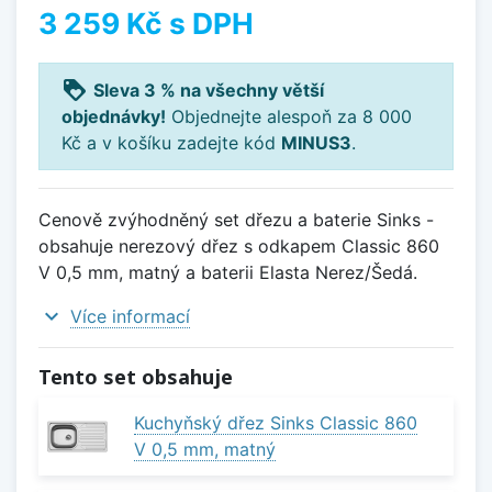
3 259 Kč
s DPH
loyalty
Sleva 3 % na všechny větší
objednávky!
Objednejte alespoň za 8 000
Kč a v košíku zadejte kód
MINUS3
.
Cenově zvýhodněný set dřezu a baterie Sinks -
obsahuje nerezový dřez s odkapem Classic 860
V 0,5 mm, matný a baterii Elasta Nerez/Šedá.
expand_more
Více informací
Tento set obsahuje
Kuchyňský dřez Sinks Classic 860
V 0,5 mm, matný