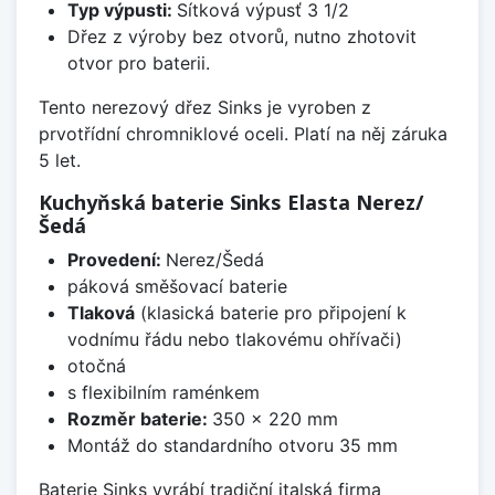
Typ výpusti:
Sítková výpusť 3 1/2
Dřez z výroby bez otvorů, nutno zhotovit
otvor pro baterii.
Tento nerezový dřez Sinks je vyroben z
prvotřídní chromniklové oceli. Platí na něj záruka
5 let.
Kuchyňská baterie Sinks Elasta Nerez/
Šedá
Provedení:
Nerez/Šedá
páková směšovací baterie
Tlaková
(klasická baterie pro připojení k
vodnímu řádu nebo tlakovému ohřívači)
otočná
s flexibilním raménkem
Rozměr baterie:
350 x 220 mm
Montáž do standardního otvoru 35 mm
Baterie Sinks vyrábí tradiční italská firma