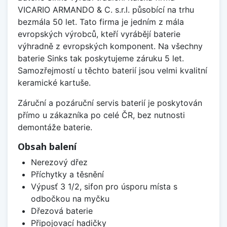
VICARIO ARMANDO & C. s.r.l. působící na trhu
bezmála 50 let. Tato firma je jedním z mála
evropských výrobců, kteří vyrábějí baterie
výhradně z evropských komponent. Na všechny
baterie Sinks tak poskytujeme záruku 5 let.
Samozřejmostí u těchto baterií jsou velmi kvalitní
keramické kartuše.
Záruční a pozáruční servis baterií je poskytován
přímo u zákazníka po celé ČR, bez nutnosti
demontáže baterie.
Obsah balení
Nerezový dřez
Příchytky a těsnění
Výpusť 3 1/2, sifon pro úsporu místa s
odbočkou na myčku
Dřezová baterie
Připojovací hadičky