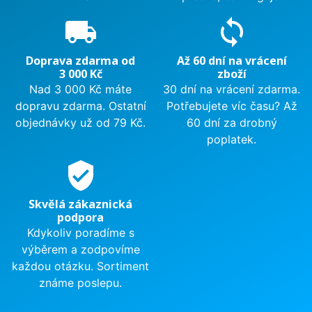
local_shipping
sync
Doprava zdarma od
Až 60 dní na vrácení
3 000 Kč
zboží
Nad 3 000 Kč máte
30 dní na vrácení zdarma.
dopravu zdarma. Ostatní
Potřebujete víc času? Až
objednávky už od 79 Kč.
60 dní za drobný
poplatek.
verified_user
Skvělá zákaznická
podpora
Kdykoliv poradíme s
výběrem a zodpovíme
každou otázku. Sortiment
známe poslepu.