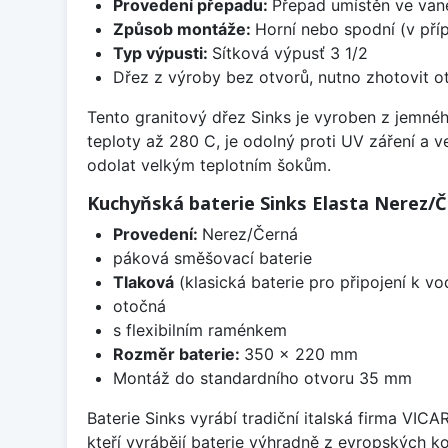
Provedení přepadu:
Přepad umístěn ve van
Způsob montáže:
Horní nebo spodní (v pří
Typ výpusti:
Sítková výpusť 3 1/2
Dřez z výroby bez otvorů, nutno zhotovit ot
Tento granitový dřez Sinks je vyroben z jemnéh
teploty až 280 C, je odolný proti UV záření a 
odolat velkým teplotním šokům.
Kuchyňská baterie Sinks Elasta Nerez/
Provedení:
Nerez/Černá
páková směšovací baterie
Tlaková
(klasická baterie pro připojení k v
otočná
s flexibilním raménkem
Rozměr baterie:
350 x 220 mm
Montáž do standardního otvoru 35 mm
Baterie Sinks vyrábí tradiční italská firma VIC
kteří vyrábějí baterie výhradně z evropských k