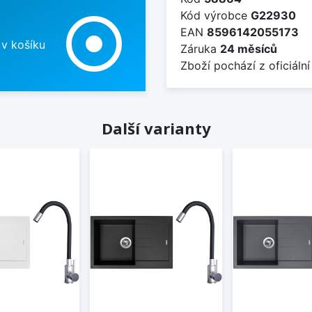
Kód výrobce
G22930
adjust
EAN
8596142055173
 v košíku
Záruka
24 měsíců
Zboží pochází z oficiální
Další varianty