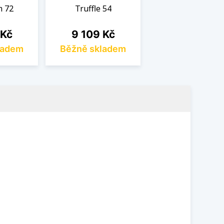
m 72
Truffle 54
Cena
 Kč
9 109 Kč
ladem
Běžně skladem