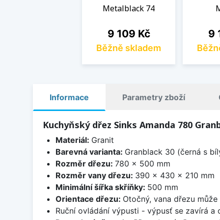
Metalblack 74
M
Cena
Ce
9 109 Kč
9 
Běžně skladem
Běžn
Informace
Parametry zboží
Kuchyňský dřez Sinks Amanda 780 Granb
Materiál:
Granit
Barevná varianta:
Granblack 30 (černá s bí
Rozměr dřezu:
780 x 500 mm
Rozměr vany dřezu:
390 x 430 x 210 mm
Minimální šířka skříňky:
500 mm
Orientace dřezu:
Otočný, vana dřezu může 
Ruční ovládání výpusti - výpusť se zavírá a