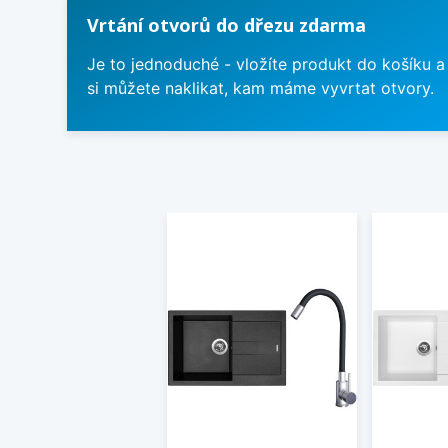
Vrtání otvorů do dřezu zdarma
Je to jednoduché - vložíte produkt do košíku a
si můžete naklikat, kam máme vyvrtat otvory.