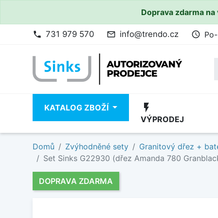
Doprava zdarma na 
731 979 570
info@trendo.cz
Po-
phone
mail_outline
access_time
flash_on
KATALOG ZBOŽÍ
VÝPRODEJ
Domů
Zvýhodněné sety
Granitový dřez + bat
Set Sinks G22930 (dřez Amanda 780 Granblack
DOPRAVA ZDARMA