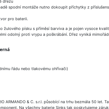
ě dřezu
padě spodní montáže nutno dokoupit příchytky z příslušens
vor pro baterii.
o žulového písku s příměsí barviva a je pojen vysoce kval
velmi odolný proti vrypu a poškrábání. Dřez vyniká mimořád
Černá
odnímu řádu nebo tlakovému ohřívači)
ARIO ARMANDO & C. s.r.l. působící na trhu bezmála 50 let. T
omponent. Na všechny baterie Sinks tak poskytujeme záruku 