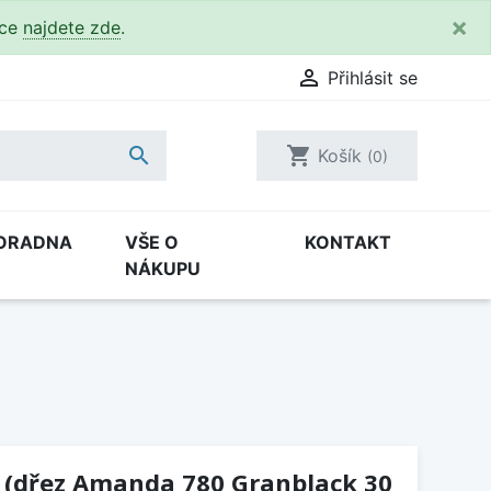
×
kce
najdete zde
.

Přihlásit se

shopping_cart
Košík
(0)
ORADNA
VŠE O
KONTAKT
NÁKUPU
0 (dřez Amanda 780 Granblack 30