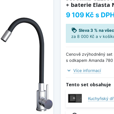
+ baterie Elasta
9 109 Kč
s DP
loyalty
Sleva 3 % na všec
za 8 000 Kč a v koší
Cenově zvýhodněný set d
s odkapem Amanda 780 Gr
expand_more
Více informací
Tento set obsahuje
Kuchyňský dř