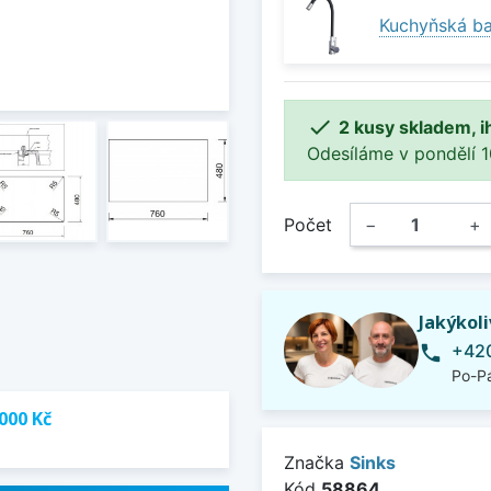
Kuchyňská ba

2 kusy skladem, i
Odesíláme v pondělí 10.
Počet
−
+
Jakýkol
+420
phone
Po-Pá
000 Kč
Značka
Sinks
Kód
58864