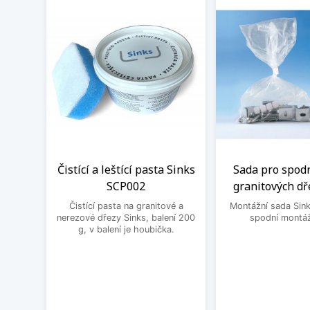
Čistící a leštící pasta Sinks
Sada pro spod
SCP002
granitových dř
Čistící pasta na granitové a
Montážní sada Sin
nerezové dřezy Sinks, balení 200
spodní montáž
g, v balení je houbička.