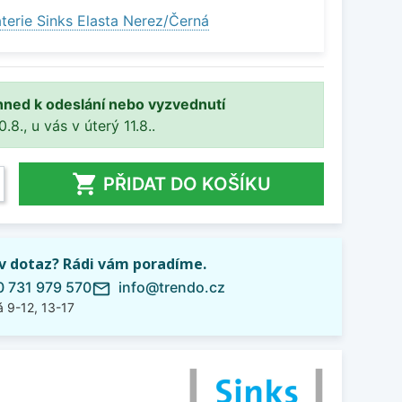
terie Sinks Elasta Nerez/Černá
hned k odeslání nebo vyzvednutí
8., u vás v úterý 11.8..

PŘIDAT DO KOŠÍKU
iv dotaz? Rádi vám poradíme.
 731 979 570
info@trendo.cz
mail_outline
 9-12, 13-17