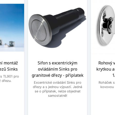
ní montáž
Sifon s excentrickým
Rohový ve
ezů Sinks
ovládáním Sinks pro
krytkou 
granitové dřezy - příplatek
1
ks TL901 pro
 dřezu.
Excentrické ovládání Sinks pro
Roháček s 
dřezy a s jednou výpustí. Jedná
kovovou 
se o příplatek, nelze objednat
samostatně!