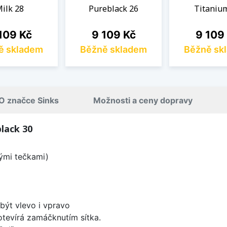
ilk 28
Pureblack 26
Titaniu
na
Cena
Cena
109 Kč
9 109 Kč
9 109
ě skladem
Běžně skladem
Běžně sk
O značce Sinks
Možnosti a ceny dopravy
lack 30
lými tečkami)
být vlevo i vpravo
 otevírá zamáčknutím sítka.