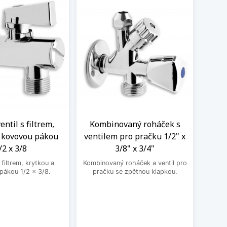
ntil s filtrem,
Kombinovaný roháček s
Nere
a kovovou pákou
ventilem pro pračku 1/2" x
M
/2 x 3/8
3/8" x 3/4"
Nere
jedno
filtrem, krytkou a
Kombinovaný roháček a ventil pro
druhé
pákou 1/2 x 3/8.
pračku se zpětnou klapkou.