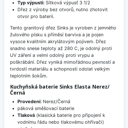
Typ výpusti:
Sítková výpusť 3 1/2
Dřez z výroby bez otvorů, nutno zhotovit
otvor pro baterii.
Tento granitový dřez Sinks je vyroben z jemného
žulového písku s příměsí barviva a je pojen
vysoce kvalitním akrylátovým pojivem. Dřez
snadno snese teploty až 280 C, je odolný proti
UV záření a velmi odolný proti vrypu a
poškrábání. Dřez vyniká mimořádnou pevností a
tvrdostí materiálu a schopností odolat velkým
teplotním šokům.
Kuchyňská baterie Sinks Elasta Nerez/
Černá
Provedení:
Nerez/Černá
páková směšovací baterie
Tlaková
(klasická baterie pro připojení k
vodnímu řádu nebo tlakovému ohřívači)