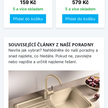
Cena
Cena
159 Kč
579 Kč
5 a více skladem
5 a více skladem
Přidat do košíku
Přidat do košíku
SOUVISEJÍCÍ ČLÁNKY Z NAŠÍ PORADNY
Nevíte jak vybrat? Nahlédněte do naší poradny a
snad najdete, co hledáte. Pokud ne, zavolejte
nebo napište a určitě najdeme řešení.