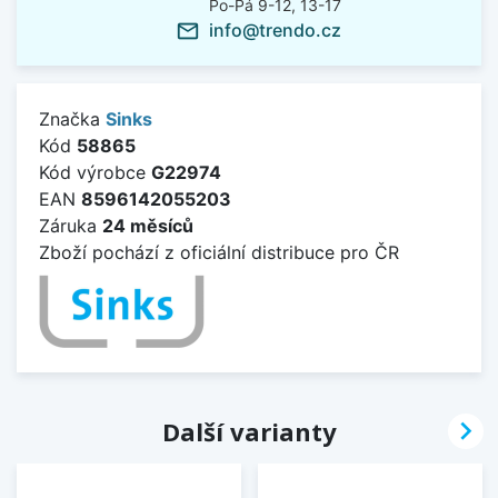
Po-Pá 9-12, 13-17
info@trendo.cz
mail_outline
Značka
Sinks
Kód
58865
Kód výrobce
G22974
EAN
8596142055203
Záruka
24 měsíců
Zboží pochází z oficiální distribuce pro ČR

Další varianty