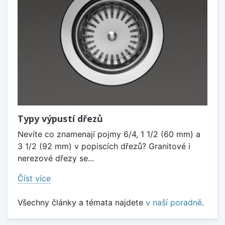
Typy výpustí dřezů
Nevíte co znamenají pojmy 6/4, 1 1/2 (60 mm) a
3 1/2 (92 mm) v popiscích dřezů? Granitové i
nerezové dřezy se...
Číst více
Všechny články a témata najdete
v naší poradně
.