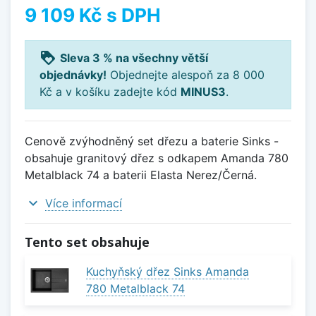
9 109 Kč
s DPH
loyalty
Sleva 3 % na všechny větší
objednávky!
Objednejte alespoň za 8 000
Kč a v košíku zadejte kód
MINUS3
.
Cenově zvýhodněný set dřezu a baterie Sinks -
obsahuje granitový dřez s odkapem Amanda 780
Metalblack 74 a baterii Elasta Nerez/Černá.
expand_more
Více informací
Tento set obsahuje
Kuchyňský dřez Sinks Amanda
780 Metalblack 74