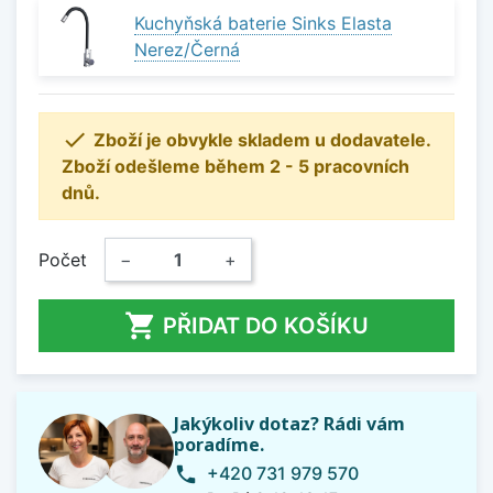
Kuchyňská baterie Sinks Elasta
Nerez/Černá

Zboží je obvykle skladem u dodavatele.
Zboží odešleme během 2 - 5 pracovních
dnů.
Počet
−
+

PŘIDAT DO KOŠÍKU
Jakýkoliv dotaz? Rádi vám
poradíme.
+420 731 979 570
phone