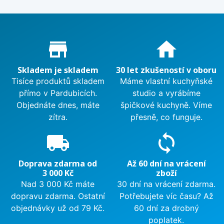
Proč nakupovat u nás?
store_mall_directory
home
Skladem je skladem
30 let zkušeností v oboru
Tisíce produktů skladem
Máme vlastní kuchyňské
přímo v Pardubicích.
studio a vyrábíme
Objednáte dnes, máte
špičkové kuchyně. Víme
zítra.
přesně, co funguje.
local_shipping
sync
Doprava zdarma od
Až 60 dní na vrácení
3 000 Kč
zboží
Nad 3 000 Kč máte
30 dní na vrácení zdarma.
dopravu zdarma. Ostatní
Potřebujete víc času? Až
objednávky už od 79 Kč.
60 dní za drobný
poplatek.