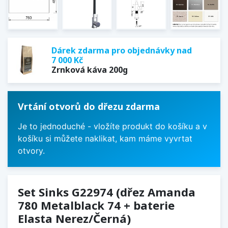
Dárek zdarma pro objednávky nad
7 000 Kč
Zrnková káva 200g
Vrtání otvorů do dřezu zdarma
Je to jednoduché - vložíte produkt do košíku a v
košíku si můžete naklikat, kam máme vyvrtat
otvory.
Set Sinks G22974 (dřez Amanda
780 Metalblack 74 + baterie
Elasta Nerez/Černá)