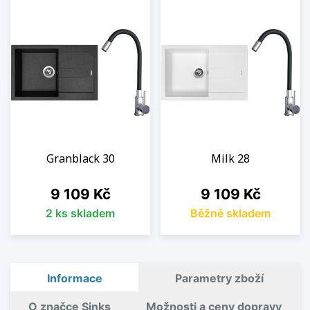
Granblack 30
Milk 28
Cena
Cena
9 109 Kč
9 109 Kč
2 ks skladem
Běžně skladem
Informace
Parametry zboží
O značce Sinks
Možnosti a ceny dopravy