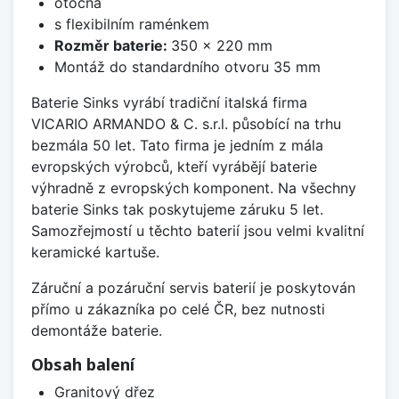
otočná
s flexibilním raménkem
Rozměr baterie:
350 x 220 mm
Montáž do standardního otvoru 35 mm
Baterie Sinks vyrábí tradiční italská firma
VICARIO ARMANDO & C. s.r.l. působící na trhu
bezmála 50 let. Tato firma je jedním z mála
evropských výrobců, kteří vyrábějí baterie
výhradně z evropských komponent. Na všechny
baterie Sinks tak poskytujeme záruku 5 let.
Samozřejmostí u těchto baterií jsou velmi kvalitní
keramické kartuše.
Záruční a pozáruční servis baterií je poskytován
přímo u zákazníka po celé ČR, bez nutnosti
demontáže baterie.
Obsah balení
Granitový dřez