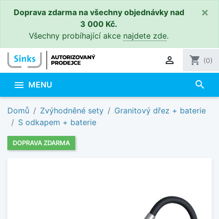
×
Doprava zdarma na všechny objednávky nad
3 000 Kč.
Všechny probíhající akce
najdete zde
.

shopping_cart
(0)
search

MENU
Domů
Zvýhodněné sety
Granitový dřez + baterie
S odkapem + baterie
DOPRAVA ZDARMA