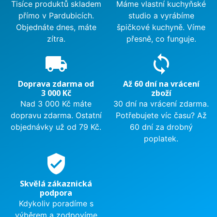
Tisíce produktů skladem
Máme vlastní kuchyňské
přímo v Pardubicích.
studio a vyrábíme
Objednáte dnes, máte
špičkové kuchyně. Víme
zítra.
přesně, co funguje.
local_shipping
sync
Doprava zdarma od
Až 60 dní na vrácení
3 000 Kč
zboží
Nad 3 000 Kč máte
30 dní na vrácení zdarma.
dopravu zdarma. Ostatní
Potřebujete víc času? Až
objednávky už od 79 Kč.
60 dní za drobný
poplatek.
verified_user
Skvělá zákaznická
podpora
Kdykoliv poradíme s
výběrem a zodpovíme