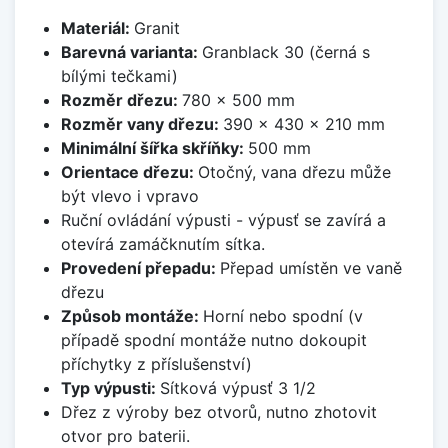
Materiál:
Granit
Barevná varianta:
Granblack 30 (černá s
bílými tečkami)
Rozměr dřezu:
780 x 500 mm
Rozměr vany dřezu:
390 x 430 x 210 mm
Minimální šířka skříňky:
500 mm
Orientace dřezu:
Otočný, vana dřezu může
být vlevo i vpravo
Ruční ovládání výpusti - výpusť se zavírá a
otevírá zamáčknutím sítka.
Provedení přepadu:
Přepad umístěn ve vaně
dřezu
Způsob montáže:
Horní nebo spodní (v
případě spodní montáže nutno dokoupit
příchytky z příslušenství)
Typ výpusti:
Sítková výpusť 3 1/2
Dřez z výroby bez otvorů, nutno zhotovit
otvor pro baterii.