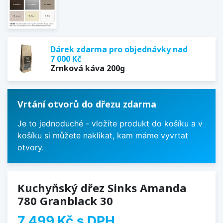
Dárek zdarma pro objednávky nad
7 000 Kč
Zrnková káva 200g
Vrtání otvorů do dřezu zdarma
Je to jednoduché - vložíte produkt do košíku a v
košíku si můžete naklikat, kam máme vyvrtat
otvory.
Kuchyňský dřez Sinks Amanda
780 Granblack 30
7 499 Kč
s DPH