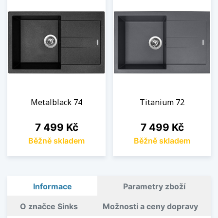
Metalblack 74
Titanium 72
Cena
Cena
7 499 Kč
7 499 Kč
Běžně skladem
Běžně skladem
Informace
Parametry zboží
O značce Sinks
Možnosti a ceny dopravy