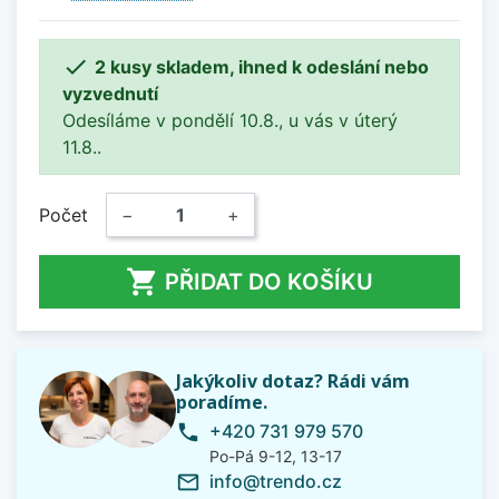

2 kusy skladem, ihned k odeslání nebo
vyzvednutí
Odesíláme v pondělí 10.8., u vás v úterý
11.8..
Počet
−
+

PŘIDAT DO KOŠÍKU
Jakýkoliv dotaz? Rádi vám
poradíme.
+420 731 979 570
phone
Po-Pá 9-12, 13-17
info@trendo.cz
mail_outline