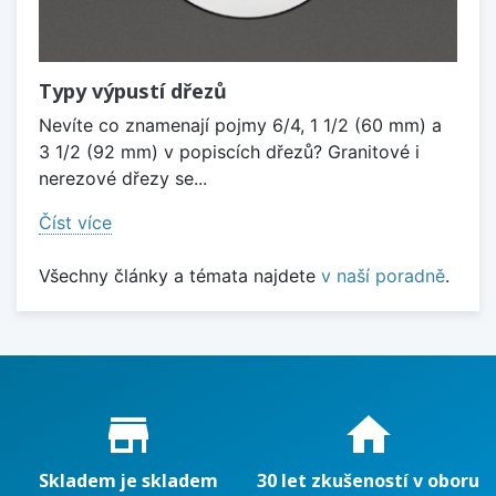
Typy výpustí dřezů
Nevíte co znamenají pojmy 6/4, 1 1/2 (60 mm) a
3 1/2 (92 mm) v popiscích dřezů? Granitové i
nerezové dřezy se...
Číst více
Všechny články a témata najdete
v naší poradně
.
Proč nakupovat u nás?
store_mall_directory
home
Skladem je skladem
30 let zkušeností v oboru