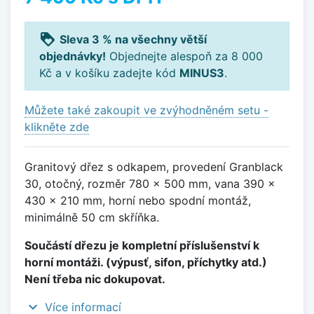
loyalty
Sleva 3 % na všechny větší
objednávky!
Objednejte alespoň za 8 000
Kč a v košíku zadejte kód
MINUS3
.
Můžete také zakoupit ve zvýhodněném setu -
klikněte zde
Granitový dřez s odkapem, provedení Granblack
30, otočný, rozměr 780 x 500 mm, vana 390 x
430 x 210 mm, horní nebo spodní montáž,
minimálně 50 cm skříňka.
Součástí dřezu je kompletní příslušenství k
horní montáži. (výpusť, sifon, příchytky atd.)
Není třeba nic dokupovat.
expand_more
Více informací