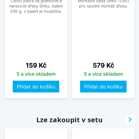
Čistící pasta na granitové a
Montážní sada Sinks TL901
nerezové dřezy Sinks, balení
pro spodní montáž dřezu.
200 g, v balení je houbička.
Cena
Cena
159 Kč
579 Kč
5 a více skladem
5 a více skladem
Přidat do košíku
Přidat do košíku

Lze zakoupit v setu