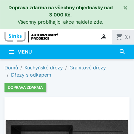
×
Doprava zdarma na všechny objednávky nad
3 000 Kč.
Všechny probíhající akce
najdete zde
.

shopping_cart
(0)
search

MENU
Domů
Kuchyňské dřezy
Granitové dřezy
Dřezy s odkapem
DOPRAVA ZDARMA