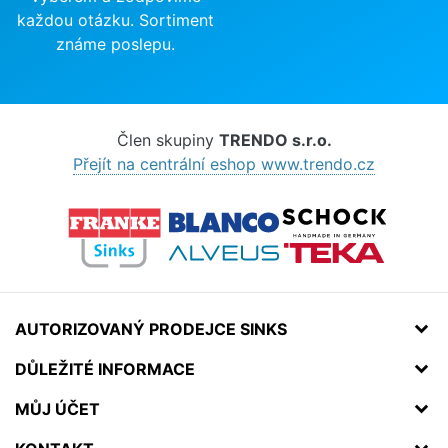
každou otázku. Sortiment
známe poslepu.
Člen skupiny
TRENDO s.r.o.
Přejít na centrální eshop www.trendo.cz
AUTORIZOVANÝ PRODEJCE SINKS
DŮLEŽITÉ INFORMACE
MŮJ ÚČET