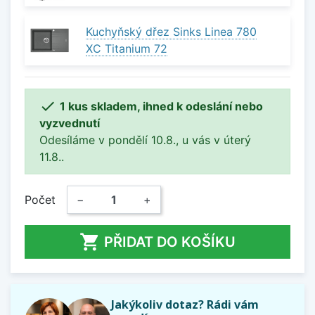
Kuchyňský dřez Sinks Linea 780
XC Titanium 72

1 kus skladem, ihned k odeslání nebo
vyzvednutí
Odesíláme v pondělí 10.8., u vás v úterý
11.8..
Počet
−
+

PŘIDAT DO KOŠÍKU
Jakýkoliv dotaz? Rádi vám