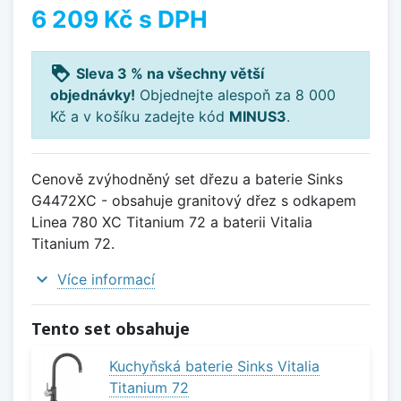
6 209 Kč
s DPH
loyalty
Sleva 3 % na všechny větší
objednávky!
Objednejte alespoň za 8 000
Kč a v košíku zadejte kód
MINUS3
.
Cenově zvýhodněný set dřezu a baterie Sinks
G4472XC - obsahuje granitový dřez s odkapem
Linea 780 XC Titanium 72 a baterii Vitalia
Titanium 72.
expand_more
Více informací
Tento set obsahuje
Kuchyňská baterie Sinks Vitalia
Titanium 72