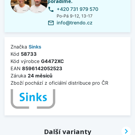
poradíme.
+420 731 979 570
phone
Po-Pá 9-12, 13-17
info@trendo.cz
mail_outline
Značka
Sinks
Kód
58733
Kód výrobce
G4472XC
EAN
8596142052523
Záruka
24 měsíců
Zboží pochází z oficiální distribuce pro ČR

Další varianty