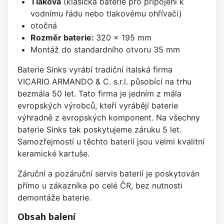
Tlaková
(klasická baterie pro připojení k
vodnímu řádu nebo tlakovému ohřívači)
otočná
Rozměr baterie:
320 x 195 mm
Montáž do standardního otvoru 35 mm
Baterie Sinks vyrábí tradiční italská firma
VICARIO ARMANDO & C. s.r.l. působící na trhu
bezmála 50 let. Tato firma je jedním z mála
evropských výrobců, kteří vyrábějí baterie
výhradně z evropských komponent. Na všechny
baterie Sinks tak poskytujeme záruku 5 let.
Samozřejmostí u těchto baterií jsou velmi kvalitní
keramické kartuše.
Záruční a pozáruční servis baterií je poskytován
přímo u zákazníka po celé ČR, bez nutnosti
demontáže baterie.
Obsah balení