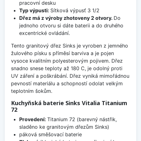
pracovní desku
Typ výpusti:
Sítková výpusť 3 1/2
Dřez má z výroby zhotoveny 2 otvory.
Do
jednoho otvoru si dáte baterii a do druhého
excentrické ovládání.
Tento granitový dřez Sinks je vyroben z jemného
žulového písku s příměsí barviva a je pojen
vysoce kvalitním polyesterovým pojivem. Dřez
snadno snese teploty až 180 C, je odolný proti
UV záření a poškrábání. Dřez vyniká mimořádnou
pevností materiálu a schopností odolat velkým
teplotním šokům.
Kuchyňská baterie Sinks Vitalia Titanium
72
Provedení:
Titanium 72 (barevný nástřik,
sladěno ke granitovým dřezům Sinks)
páková směšovací baterie