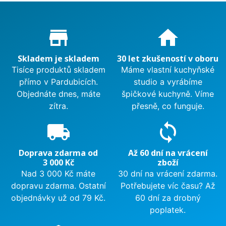
Proč nakupovat u nás?
store_mall_directory
home
Skladem je skladem
30 let zkušeností v oboru
Tisíce produktů skladem
Máme vlastní kuchyňské
přímo v Pardubicích.
studio a vyrábíme
Objednáte dnes, máte
špičkové kuchyně. Víme
zítra.
přesně, co funguje.
local_shipping
sync
Doprava zdarma od
Až 60 dní na vrácení
3 000 Kč
zboží
Nad 3 000 Kč máte
30 dní na vrácení zdarma.
dopravu zdarma. Ostatní
Potřebujete víc času? Až
objednávky už od 79 Kč.
60 dní za drobný
poplatek.