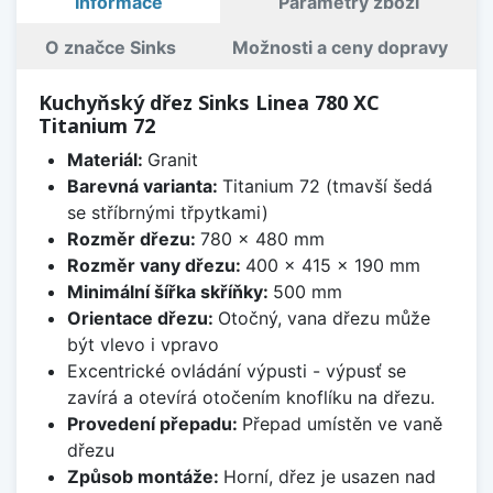
Informace
Parametry zboží
O značce Sinks
Možnosti a ceny dopravy
Kuchyňský dřez Sinks Linea 780 XC
Titanium 72
Materiál:
Granit
Barevná varianta:
Titanium 72 (tmavší šedá
se stříbrnými třpytkami)
Rozměr dřezu:
780 x 480 mm
Rozměr vany dřezu:
400 x 415 x 190 mm
Minimální šířka skříňky:
500 mm
Orientace dřezu:
Otočný, vana dřezu může
být vlevo i vpravo
Excentrické ovládání výpusti - výpusť se
zavírá a otevírá otočením knoflíku na dřezu.
Provedení přepadu:
Přepad umístěn ve vaně
dřezu
Způsob montáže:
Horní, dřez je usazen nad