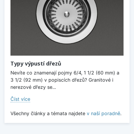
Typy výpustí dřezů
Nevíte co znamenají pojmy 6/4, 1 1/2 (60 mm) a
3 1/2 (92 mm) v popiscích dřezů? Granitové i
nerezové dřezy se...
Číst více
Všechny články a témata najdete
v naší poradně
.