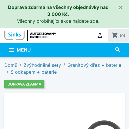
×
Doprava zdarma na všechny objednávky nad
3 000 Kč.
Všechny probíhající akce
najdete zde
.

shopping_cart
(0)
search

MENU
Domů
Zvýhodněné sety
Granitový dřez + baterie
S odkapem + baterie
DOPRAVA ZDARMA