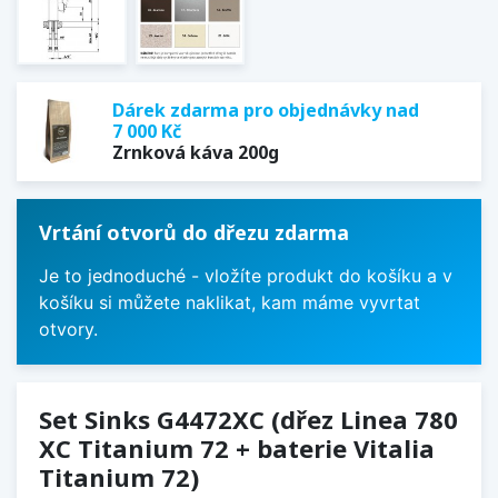
Dárek zdarma pro objednávky nad
7 000 Kč
Zrnková káva 200g
Vrtání otvorů do dřezu zdarma
Je to jednoduché - vložíte produkt do košíku a v
košíku si můžete naklikat, kam máme vyvrtat
otvory.
Set Sinks G4472XC (dřez Linea 780
XC Titanium 72 + baterie Vitalia
Titanium 72)