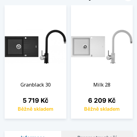
Granblack 30
Milk 28
Cena
Cena
5 719 Kč
6 209 Kč
Běžně skladem
Běžně skladem