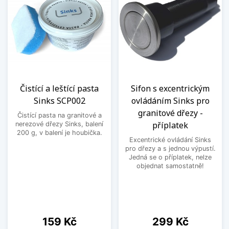
Čistící a leštící pasta
Sifon s excentrickým
Sinks SCP002
ovládáním Sinks pro
granitové dřezy -
Čistící pasta na granitové a
příplatek
nerezové dřezy Sinks, balení
200 g, v balení je houbička.
Excentrické ovládání Sinks
pro dřezy a s jednou výpustí.
Jedná se o příplatek, nelze
objednat samostatně!
Cena
Cena
159 Kč
299 Kč