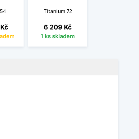
 54
Titanium 72
Cena
 Kč
6 209 Kč
ladem
1 ks skladem