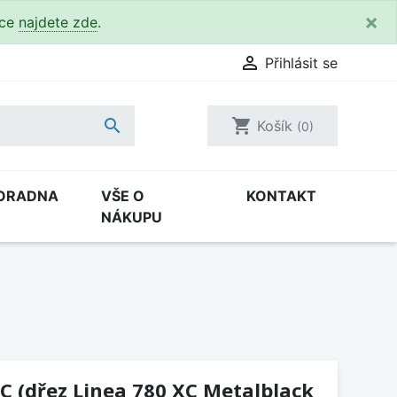
×
kce
najdete zde
.

Přihlásit se

shopping_cart
Košík
(0)
ORADNA
VŠE O
KONTAKT
NÁKUPU
C (dřez Linea 780 XC Metalblack