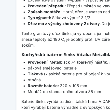
Provedení přepadu:
Přepad umístěn ve van
Způsob montáže:
Horní, dřez je usazen na
Typ výpusti:
Sítková výpusť 3 1/2
Dřez má z výroby zhotoveny 2 otvory.
Do j
Tento granitový dřez Sinks je vyroben z jemné
snese teploty až 180 C, je odolný proti UV zář
šokům.
Kuchyňská baterie Sinks Vitalia Metalbl
Provedení:
Metalblack 74 (barevný nástřik,
páková směšovací baterie
Tlaková
(klasická baterie pro připojení k v
otočná
Rozměr baterie:
320 x 195 mm
Montáž do standardního otvoru 35 mm
Baterie Sinks vyrábí tradiční italská firma VIC
kteří vyrábějí baterie výhradně z evropských k