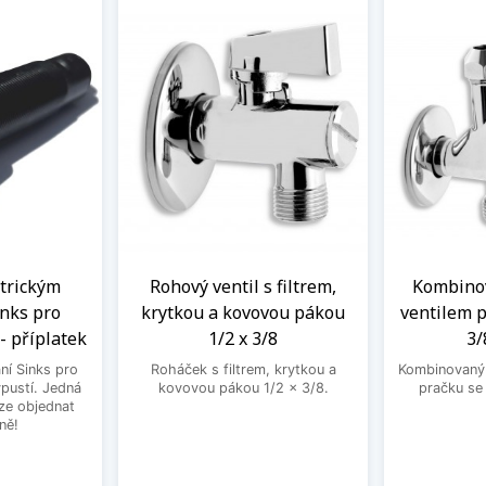
ntrickým
Rohový ventil s filtrem,
Kombinov
nks pro
krytkou a kovovou pákou
ventilem p
- příplatek
1/2 x 3/8
3/
ní Sinks pro
Roháček s filtrem, krytkou a
Kombinovaný 
ýpustí. Jedná
kovovou pákou 1/2 x 3/8.
pračku se
lze objednat
ně!