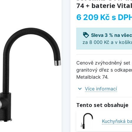
74 + baterie Vita
6 209 Kč
s DP
loyalty
Sleva 3 % na všec
za 8 000 Kč a v koší
Cenově zvýhodněný set 
granitový dřez s odkapem
Metalblack 74.
expand_more
Více informací
Tento set obsahuje
Kuchyňská bat