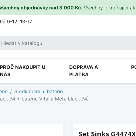
všechny objednávky nad 3 000 Kč.
Všechny probíhající a
Pá 9-12, 13-17
PROČ NAKOUPIT U
DOPRAVA A
P
NÁS
PLATBA
erie
S odkapem + baterie
ck 74 + baterie Vitalia Metalblack 74)
Set Sinks G4474X