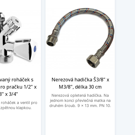
aný roháček s
Nerezová hadička Š3/8" x
BE
ro pračku 1/2" x
M3/8", délka 30 cm
3
8" x 3/4"
Nerezová opletená hadička. Na
BEK
jednom konci převlečná matka na
roháček a ventil pro
druhém šroub. 9 x 13 mm. PN 10.
 zpětnou klapkou.