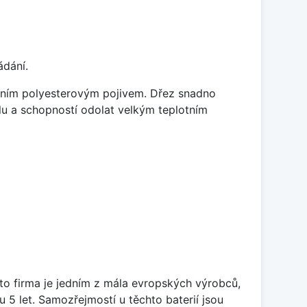
ádání.
litním polyesterovým pojivem. Dřez snadno
lu a schopností odolat velkým teplotním
ato firma je jedním z mála evropských výrobců,
5 let. Samozřejmostí u těchto baterií jsou