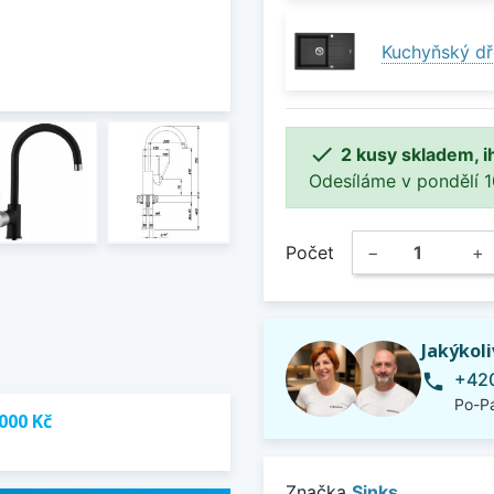
Kuchyňský dř

2 kusy skladem, i
Odesíláme v pondělí 10.
Počet
−
+
Jakýkol
+420
phone
Po-Pá
000 Kč
Značka
Sinks