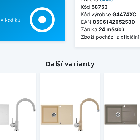
Kód
58753
adjust
Kód výrobce
G4474XC
 v košíku
EAN
8596142052530
Záruka
24 měsíců
Zboží pochází z oficiální
Další varianty