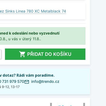
ez Sinks Linea 780 XC Metalblack 74
hned k odeslání nebo vyzvednutí
8., u vás v úterý 11.8..

PŘIDAT DO KOŠÍKU
iv dotaz? Rádi vám poradíme.
 731 979 570
info@trendo.cz
mail_outline
 9-12, 13-17