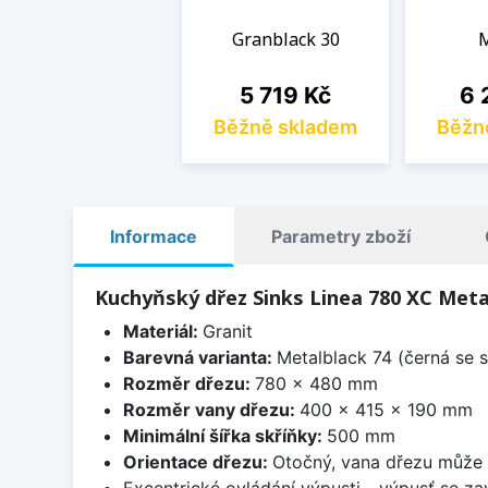
Granblack 30
M
Cena
Ce
5 719 Kč
6 
Běžně skladem
Běžn
Informace
Parametry zboží
Kuchyňský dřez Sinks Linea 780 XC Meta
Materiál:
Granit
Barevná varianta:
Metalblack 74 (černá se s
Rozměr dřezu:
780 x 480 mm
Rozměr vany dřezu:
400 x 415 x 190 mm
Minimální šířka skříňky:
500 mm
Orientace dřezu:
Otočný, vana dřezu může 
Excentrické ovládání výpusti - výpusť se zav