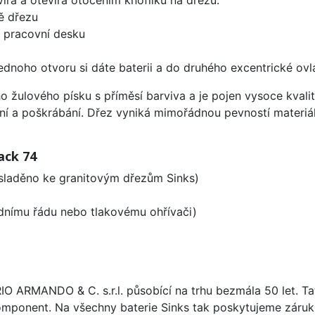
ě dřezu
d pracovní desku
ednoho otvoru si dáte baterii a do druhého excentrické ovl
ho žulového písku s příměsí barviva a je pojen vysoce kva
ení a poškrábání. Dřez vyniká mimořádnou pevností materiá
ack 74
 sladěno ke granitovým dřezům Sinks)
odnímu řádu nebo tlakovému ohřívači)
ARIO ARMANDO & C. s.r.l. působící na trhu bezmála 50 let. T
omponent. Na všechny baterie Sinks tak poskytujeme záruku 