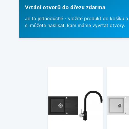
Vrtání otvorů do dřezu zdarma
Je to jednoduché - vložíte produkt do košíku a
si můžete naklikat, kam máme vyvrtat otvory.