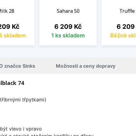
ilk 28
Sahara 50
Truffle
na
Cena
Cena
209 Kč
6 209 Kč
6 209
ě skladem
1 ks skladem
Běžně sk
O značce Sinks
Možnosti a ceny dopravy
lblack 74
tříbrnými třpytkami)
být vlevo i vpravo
írá a otevírá otočením knoflíku na dřezu.