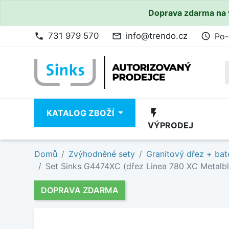
Doprava zdarma na 
731 979 570
info@trendo.cz
Po-
phone
mail_outline
access_time
flash_on
KATALOG ZBOŽÍ
VÝPRODEJ
Domů
Zvýhodněné sety
Granitový dřez + bat
Set Sinks G4474XC (dřez Linea 780 XC Metalbla
DOPRAVA ZDARMA