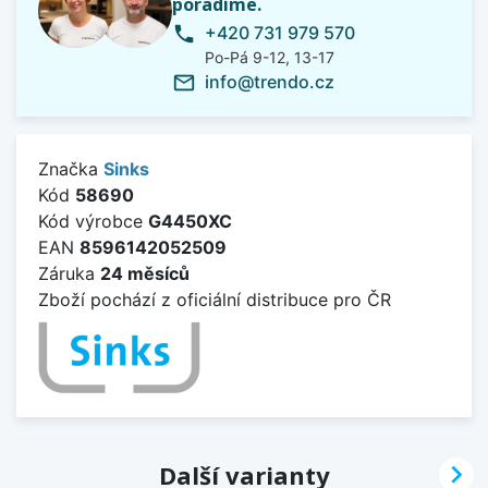
poradíme.
+420 731 979 570
phone
Po-Pá 9-12, 13-17
info@trendo.cz
mail_outline
Značka
Sinks
Kód
58690
Kód výrobce
G4450XC
EAN
8596142052509
Záruka
24 měsíců
Zboží pochází z oficiální distribuce pro ČR

Další varianty