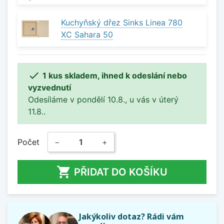
Kuchyňský dřez Sinks Linea 780
XC Sahara 50

1 kus skladem, ihned k odeslání nebo
vyzvednutí
Odesíláme v pondělí 10.8., u vás v úterý
11.8..
Počet
−
+

PŘIDAT DO KOŠÍKU
Jakýkoliv dotaz? Rádi vám