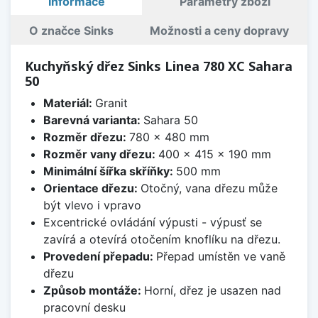
Informace
Parametry zboží
O značce Sinks
Možnosti a ceny dopravy
Kuchyňský dřez Sinks Linea 780 XC Sahara
50
Materiál:
Granit
Barevná varianta:
Sahara 50
Rozměr dřezu:
780 x 480 mm
Rozměr vany dřezu:
400 x 415 x 190 mm
Minimální šířka skříňky:
500 mm
Orientace dřezu:
Otočný, vana dřezu může
být vlevo i vpravo
Excentrické ovládání výpusti - výpusť se
zavírá a otevírá otočením knoflíku na dřezu.
Provedení přepadu:
Přepad umístěn ve vaně
dřezu
Způsob montáže:
Horní, dřez je usazen nad
pracovní desku