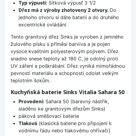
Typ výpusti:
Sítková výpusť 3 1/2
Dřez má z výroby zhotoveny 2 otvory.
Do
jednoho otvoru si dáte baterii a do druhého
excentrické ovládání.
Tento granitový dřez Sinks je vyroben z jemného
žulového písku s příměsí barviva a je pojen
vysoce kvalitním polyesterovým pojivem. Dřez
snadno snese teploty až 180 C, je odolný proti
UV záření a poškrábání. Dřez vyniká mimořádnou
pevností materiálu a schopností odolat velkým
teplotním šokům.
Kuchyňská baterie Sinks Vitalia Sahara 50
Provedení:
Sahara 50 (barevný nástřik,
sladěno ke granitovým dřezům Sinks)
páková směšovací baterie
Tlaková
(klasická baterie pro připojení k
vodnímu řádu nebo tlakovému ohřívači)