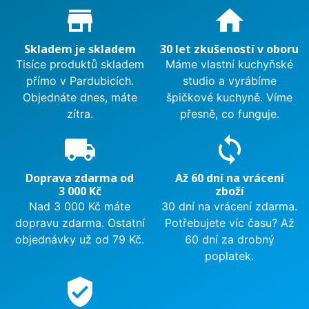
Proč nakupovat u nás?
store_mall_directory
home
Skladem je skladem
30 let zkušeností v oboru
Tisíce produktů skladem
Máme vlastní kuchyňské
přímo v Pardubicích.
studio a vyrábíme
Objednáte dnes, máte
špičkové kuchyně. Víme
zítra.
přesně, co funguje.
local_shipping
sync
Doprava zdarma od
Až 60 dní na vrácení
3 000 Kč
zboží
Nad 3 000 Kč máte
30 dní na vrácení zdarma.
dopravu zdarma. Ostatní
Potřebujete víc času? Až
objednávky už od 79 Kč.
60 dní za drobný
poplatek.
verified_user