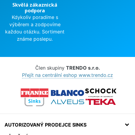
Skvělá zákaznická
podpora
Kdykoliv poradíme s
výběrem a zodpovíme
každou otázku. Sortiment
známe poslepu.
Člen skupiny
TRENDO s.r.o.
Přejít na centrální eshop www.trendo.cz
AUTORIZOVANÝ PRODEJCE SINKS