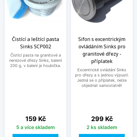
Čistící a leštící pasta
Sifon s excentrickým
Sinks SCP002
ovládáním Sinks pro
granitové dřezy -
Čistící pasta na granitové a
příplatek
nerezové dřezy Sinks, balení
200 g, v balení je houbička.
Excentrické ovládání Sinks
pro dřezy a s jednou výpustí.
Jedná se o příplatek, nelze
objednat samostatně!
Cena
Cena
159 Kč
299 Kč
5 a více skladem
2 ks skladem