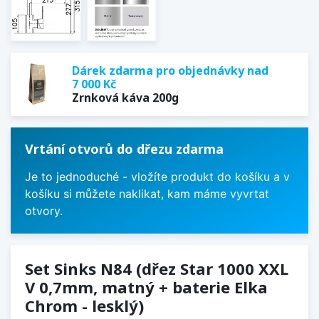
Dárek zdarma pro objednávky nad
7 000 Kč
Zrnková káva 200g
Vrtání otvorů do dřezu zdarma
Je to jednoduché - vložíte produkt do košíku a v
košíku si můžete naklikat, kam máme vyvrtat
otvory.
Set Sinks N84 (dřez Star 1000 XXL
V 0,7mm, matný + baterie Elka
Chrom - lesklý)