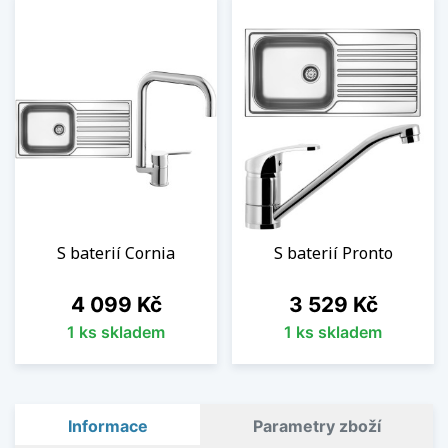
S baterií Cornia
S baterií Pronto
Cena
Cena
4 099 Kč
3 529 Kč
1 ks skladem
1 ks skladem
Informace
Parametry zboží