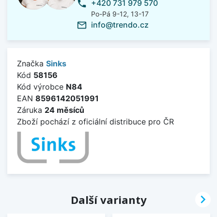
+420 731 979 570
phone
Po-Pá 9-12, 13-17
info@trendo.cz
mail_outline
Značka
Sinks
Kód
58156
Kód výrobce
N84
EAN
8596142051991
Záruka
24 měsíců
Zboží pochází z oficiální distribuce pro ČR

Další varianty