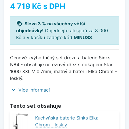
4 719 Kč
s DPH
loyalty
Sleva 3 % na všechny větší
objednávky!
Objednejte alespoň za 8 000
Kč a v košíku zadejte kód
MINUS3
.
Cenově zvýhodněný set dřezu a baterie Sinks
N84 - obsahuje nerezový dřez s odkapem Star
1000 XXL V 0,7mm, matný a baterii Elka Chrom -
lesklý.
expand_more
Více informací
Tento set obsahuje
Kuchyňská baterie Sinks Elka
Chrom - lesklý