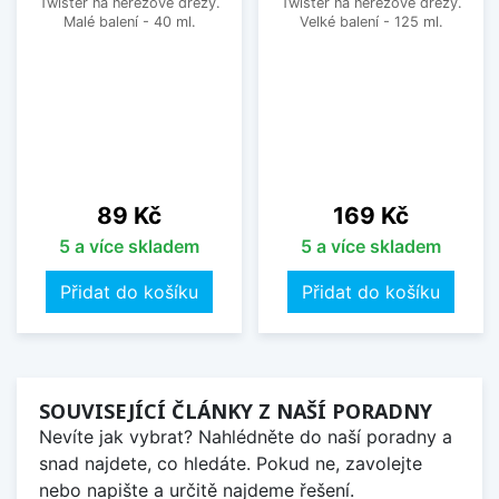
Twister na nerezové dřezy.
Twister na nerezové dřezy.
Malé balení - 40 ml.
Velké balení - 125 ml.
Cena
Cena
89 Kč
169 Kč
5 a více skladem
5 a více skladem
Přidat do košíku
Přidat do košíku
SOUVISEJÍCÍ ČLÁNKY Z NAŠÍ PORADNY
Nevíte jak vybrat? Nahlédněte do naší poradny a
snad najdete, co hledáte. Pokud ne, zavolejte
nebo napište a určitě najdeme řešení.