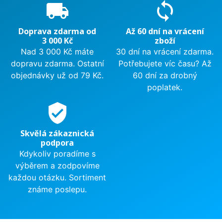
local_shipping
sync
Doprava zdarma od
Až 60 dní na vrácení
3 000 Kč
zboží
Nad 3 000 Kč máte
30 dní na vrácení zdarma.
dopravu zdarma. Ostatní
Potřebujete víc času? Až
objednávky už od 79 Kč.
60 dní za drobný
poplatek.
verified_user
Skvělá zákaznická
podpora
Kdykoliv poradíme s
výběrem a zodpovíme
každou otázku. Sortiment
známe poslepu.