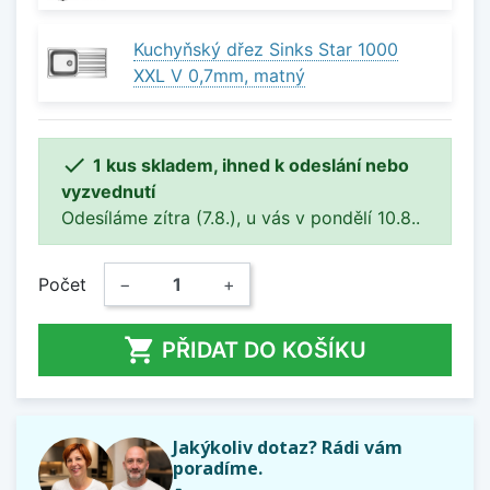
Kuchyňský dřez Sinks Star 1000
XXL V 0,7mm, matný

1 kus skladem, ihned k odeslání nebo
vyzvednutí
Odesíláme zítra (7.8.), u vás v pondělí 10.8..
Počet
−
+

PŘIDAT DO KOŠÍKU
Jakýkoliv dotaz? Rádi vám
poradíme.