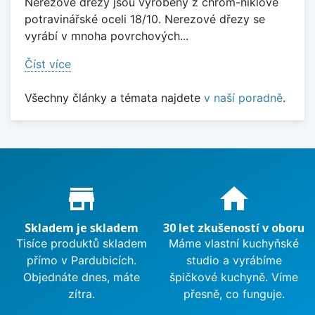
Nerezové dřezy jsou vyrobeny z chrom-niklové
potravinářské oceli 18/10. Nerezové dřezy se
vyrábí v mnoha povrchových...
Číst více
Všechny články a témata najdete
v naší poradně
.
Proč nakupovat u nás?
store_mall_directory
home
Skladem je skladem
30 let zkušeností v oboru
Tisíce produktů skladem
Máme vlastní kuchyňské
přímo v Pardubicích.
studio a vyrábíme
Objednáte dnes, máte
špičkové kuchyně. Víme
zítra.
přesně, co funguje.