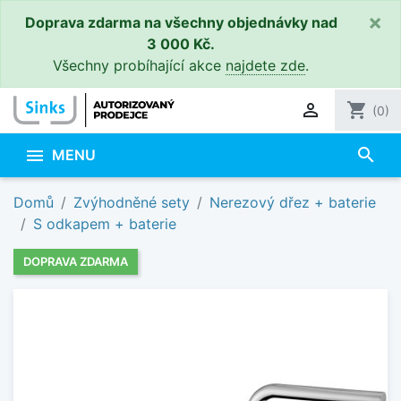
×
Doprava zdarma na všechny objednávky nad
3 000 Kč.
Všechny probíhající akce
najdete zde
.

shopping_cart
(0)
search

MENU
Domů
Zvýhodněné sety
Nerezový dřez + baterie
S odkapem + baterie
DOPRAVA ZDARMA