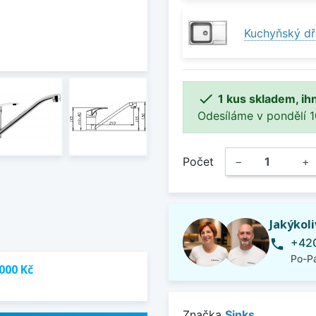
Kuchyňský dř

1 kus skladem, ih
Odesíláme v pondělí 10.
Počet
−
+
Jakýkol
+420
phone
Po-Pá
000 Kč
Značka
Sinks