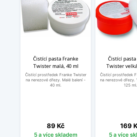
Čistící pasta Franke
Čistící past
Twister malá, 40 ml
Twister velká
Čistící prostředek Franke Twister
Čistící prostředek 
na nerezové dřezy. Malé balení -
na nerezové dřezy. 
40 ml.
125 ml
Cena
Cena
89 Kč
169 
5 a více skladem
5 a více s