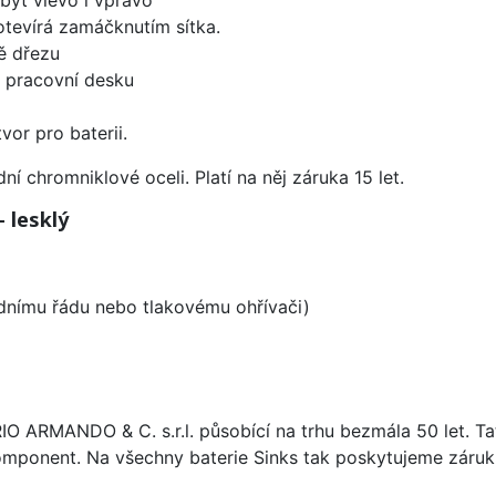
 otevírá zamáčknutím sítka.
ě dřezu
d pracovní desku
vor pro baterii.
í chromniklové oceli. Platí na něj záruka 15 let.
 lesklý
odnímu řádu nebo tlakovému ohřívači)
ARIO ARMANDO & C. s.r.l. působící na trhu bezmála 50 let. T
omponent. Na všechny baterie Sinks tak poskytujeme záruku 