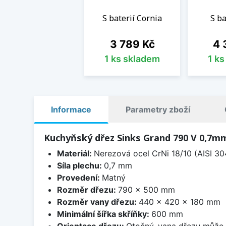
S baterií Cornia
S ba
Cena
Ce
3 789 Kč
4 
1 ks skladem
1 k
Informace
Parametry zboží
Kuchyňský dřez Sinks Grand 790 V 0,7m
Materiál:
Nerezová ocel CrNi 18/10 (AISI 30
Síla plechu:
0,7 mm
Provedení:
Matný
Rozměr dřezu:
790 x 500 mm
Rozměr vany dřezu:
440 x 420 x 180 mm
Minimální šířka skříňky:
600 mm
Orientace dřezu:
Otočný, vana dřezu může 