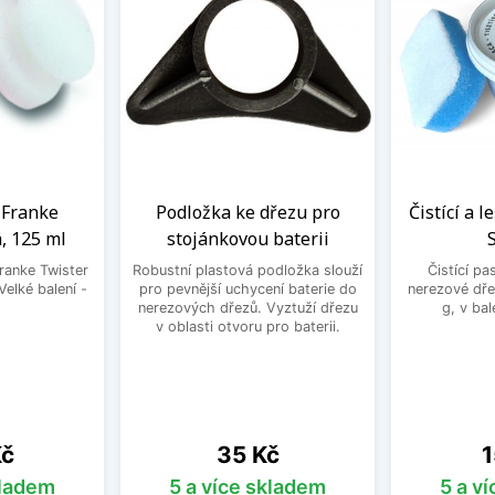
a Franke
Podložka ke dřezu pro
Čistící a l
, 125 ml
stojánkovou baterii
Franke Twister
Robustní plastová podložka slouží
Čistící pa
Velké balení -
pro pevnější uchycení baterie do
nerezové dře
.
nerezových dřezů. Vyztuží dřezu
g, v bal
v oblasti otvoru pro baterii.
Cena
C
Kč
35 Kč
1
kladem
5 a více skladem
5 a v