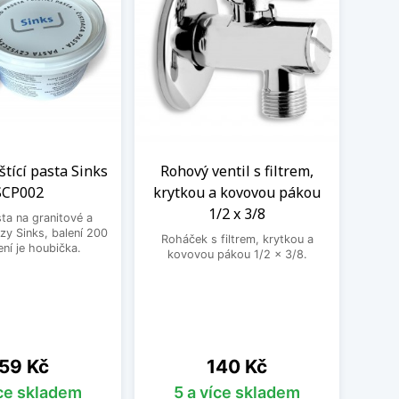
eštící pasta Sinks
Rohový ventil s filtrem,
Kom
SCP002
krytkou a kovovou pákou
vent
1/2 x 3/8
sta na granitové a
zy Sinks, balení 200
Roháček s filtrem, krytkou a
Kombin
ení je houbička.
kovovou pákou 1/2 x 3/8.
pra
ena
Cena
59 Kč
140 Kč
íce skladem
5 a více skladem