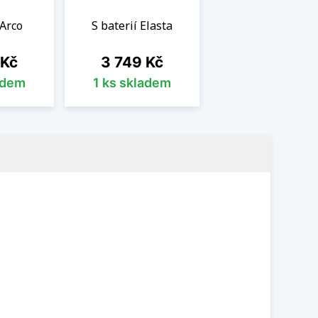
 Arco
S baterií Elasta
Cena
 Kč
3 749 Kč
adem
1 ks skladem