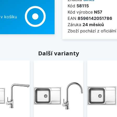
Kód
58115
adjust
Kód výrobce
N57
 v košíku
EAN
8596142051786
Záruka
24 měsíců
Zboží pochází z oficiální
Další varianty