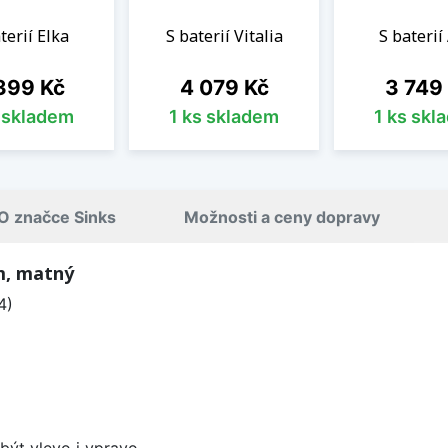
terií Elka
S baterií Vitalia
S baterií
na
Cena
Cena
399 Kč
4 079 Kč
3 749
s skladem
1 ks skladem
1 ks skl
O značce Sinks
Možnosti a ceny dopravy
m, matný
4)
být vlevo i vpravo