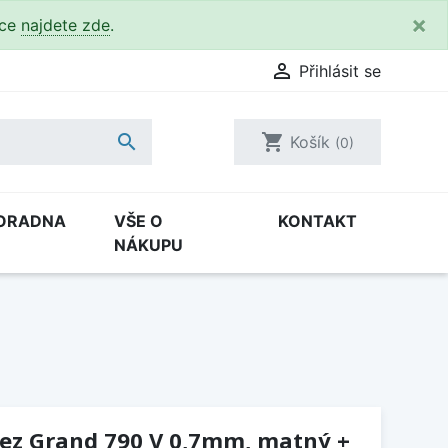
×
kce
najdete zde
.

Přihlásit se

shopping_cart
Košík
(0)
ORADNA
VŠE O
KONTAKT
NÁKUPU
řez Grand 790 V 0,7mm, matný +