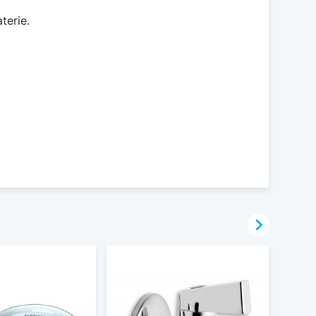
terie.
