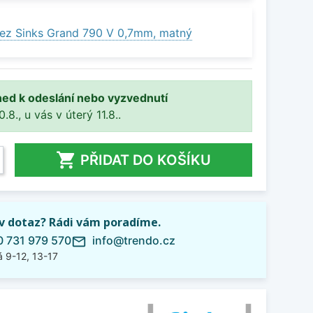
ez Sinks Grand 790 V 0,7mm, matný
ned k odeslání nebo vyzvednutí
8., u vás v úterý 11.8..

PŘIDAT DO KOŠÍKU
iv dotaz? Rádi vám poradíme.
 731 979 570
info@trendo.cz
mail_outline
 9-12, 13-17