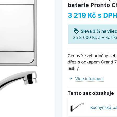
baterie Pronto C
3 219 Kč
s DP
loyalty
Sleva 3 % na všec
za 8 000 Kč a v koší
Cenově zvýhodněný set d
dřez s odkapem Grand 7
lesklý.
expand_more
Více informací
Tento set obsahuje
Kuchyňská ba