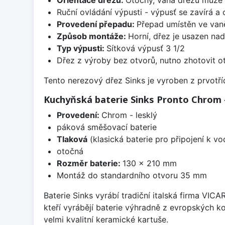
Ruční ovládání výpusti - výpusť se zavírá a
Provedení přepadu:
Přepad umístěn ve van
Způsob montáže:
Horní, dřez je usazen na
Typ výpusti:
Sítková výpusť 3 1/2
Dřez z výroby bez otvorů, nutno zhotovit ot
Tento nerezový dřez Sinks je vyroben z prvotřídn
Kuchyňská baterie Sinks Pronto Chrom -
Provedení:
Chrom - lesklý
páková směšovací baterie
Tlaková
(klasická baterie pro připojení k v
otočná
Rozměr baterie:
130 x 210 mm
Montáž do standardního otvoru 35 mm
Baterie Sinks vyrábí tradiční italská firma VIC
kteří vyrábějí baterie výhradně z evropských k
velmi kvalitní keramické kartuše.