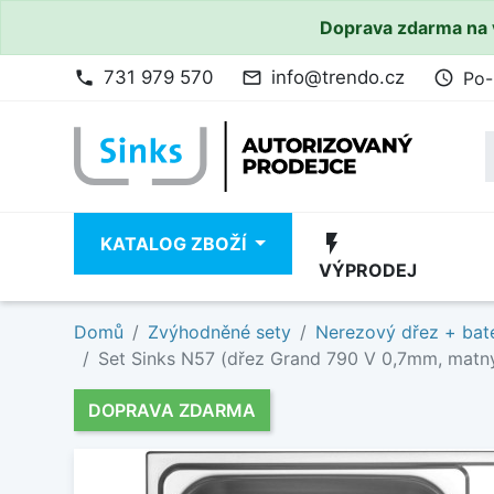
Doprava zdarma na 
731 979 570
info@trendo.cz
Po-
phone
mail_outline
access_time
flash_on
KATALOG ZBOŽÍ
VÝPRODEJ
Domů
Zvýhodněné sety
Nerezový dřez + bate
Set Sinks N57 (dřez Grand 790 V 0,7mm, matný
DOPRAVA ZDARMA