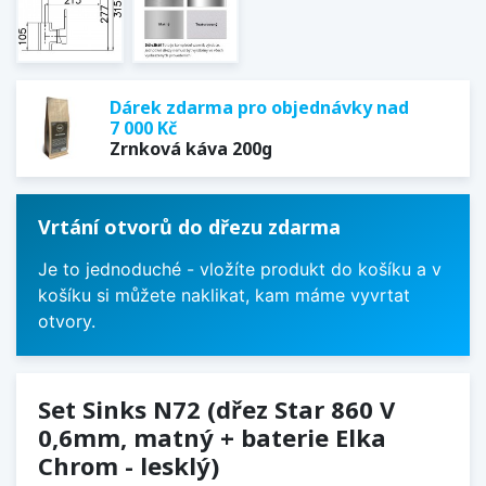
Dárek zdarma pro objednávky nad
7 000 Kč
Zrnková káva 200g
Vrtání otvorů do dřezu zdarma
Je to jednoduché - vložíte produkt do košíku a v
košíku si můžete naklikat, kam máme vyvrtat
otvory.
Set Sinks N72 (dřez Star 860 V
0,6mm, matný + baterie Elka
Chrom - lesklý)