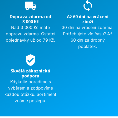
local_shipping
sync
Doprava zdarma od
Až 60 dní na vrácení
3 000 Kč
zboží
Nad 3 000 Kč máte
30 dní na vrácení zdarma.
dopravu zdarma. Ostatní
Potřebujete víc času? Až
objednávky už od 79 Kč.
60 dní za drobný
poplatek.
verified_user
Skvělá zákaznická
podpora
Kdykoliv poradíme s
výběrem a zodpovíme
každou otázku. Sortiment
známe poslepu.