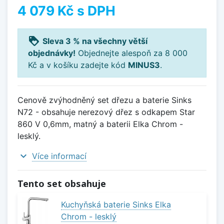
4 079 Kč
s DPH
loyalty
Sleva 3 % na všechny větší
objednávky!
Objednejte alespoň za 8 000
Kč a v košíku zadejte kód
MINUS3
.
Cenově zvýhodněný set dřezu a baterie Sinks
N72 - obsahuje nerezový dřez s odkapem Star
860 V 0,6mm, matný a baterii Elka Chrom -
lesklý.
expand_more
Více informací
Tento set obsahuje
Kuchyňská baterie Sinks Elka
Chrom - lesklý