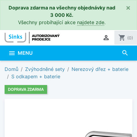
×
Doprava zdarma na všechny objednávky nad
3 000 Kč.
Všechny probíhající akce
najdete zde
.

shopping_cart
(0)
search

MENU
Domů
Zvýhodněné sety
Nerezový dřez + baterie
S odkapem + baterie
DOPRAVA ZDARMA