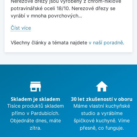
Nerezové dřezy jsou vyrobeny z chrom-niklové
potravinářské oceli 18/10. Nerezové dřezy se
vyrábí v mnoha povrchových...
Číst více
Všechny články a témata najdete
v naší poradně
.
Proč nakupovat u nás?
store_mall_directory
home
Skladem je skladem
30 let zkušeností v oboru
Tisíce produktů skladem
Máme vlastní kuchyňské
přímo v Pardubicích.
studio a vyrábíme
Objednáte dnes, máte
špičkové kuchyně. Víme
zítra.
přesně, co funguje.