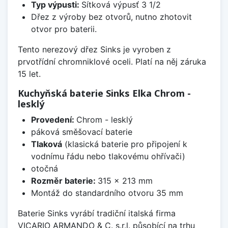
Typ výpusti:
Sítková výpusť 3 1/2
Dřez z výroby bez otvorů, nutno zhotovit
otvor pro baterii.
Tento nerezový dřez Sinks je vyroben z
prvotřídní chromniklové oceli. Platí na něj záruka
15 let.
Kuchyňská baterie Sinks Elka Chrom -
lesklý
Provedení:
Chrom - lesklý
páková směšovací baterie
Tlaková
(klasická baterie pro připojení k
vodnímu řádu nebo tlakovému ohřívači)
otočná
Rozměr baterie:
315 x 213 mm
Montáž do standardního otvoru 35 mm
Baterie Sinks vyrábí tradiční italská firma
VICARIO ARMANDO & C. s.r.l. působící na trhu