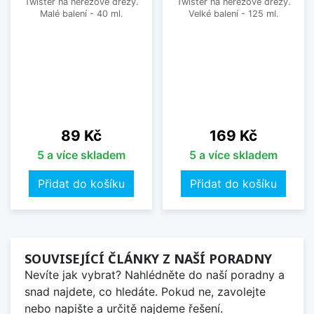
Twister na nerezové dřezy.
Twister na nerezové dřezy.
Malé balení - 40 ml.
Velké balení - 125 ml.
Cena
Cena
89 Kč
169 Kč
5 a více skladem
5 a více skladem
Přidat do košíku
Přidat do košíku
SOUVISEJÍCÍ ČLÁNKY Z NAŠÍ PORADNY
Nevíte jak vybrat? Nahlédněte do naší poradny a
snad najdete, co hledáte. Pokud ne, zavolejte
nebo napište a určitě najdeme řešení.