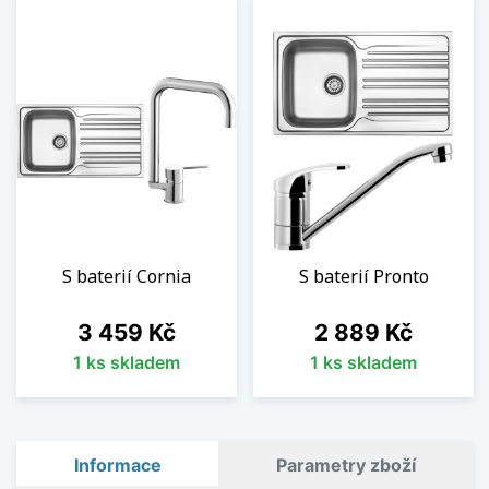
S baterií Cornia
S baterií Pronto
Cena
Cena
3 459 Kč
2 889 Kč
1 ks skladem
1 ks skladem
Informace
Parametry zboží