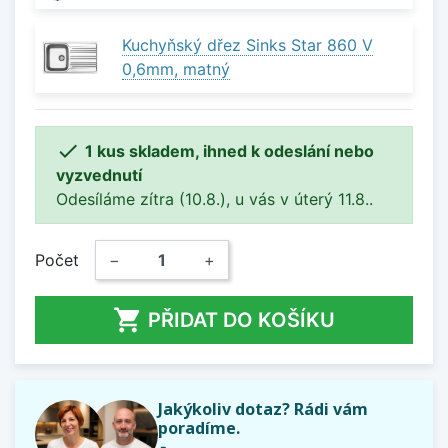
Kuchyňský dřez Sinks Star 860 V
0,6mm, matný

1 kus skladem, ihned k odeslání nebo
vyzvednutí
Odesíláme zítra (10.8.), u vás v úterý 11.8..
Počet
−
+

PŘIDAT DO KOŠÍKU
Jakýkoliv dotaz? Rádi vám
poradíme.