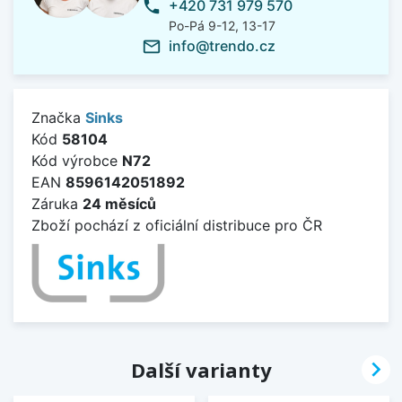
+420 731 979 570
phone
Po-Pá 9-12, 13-17
info@trendo.cz
mail_outline
Značka
Sinks
Kód
58104
Kód výrobce
N72
EAN
8596142051892
Záruka
24 měsíců
Zboží pochází z oficiální distribuce pro ČR

Další varianty