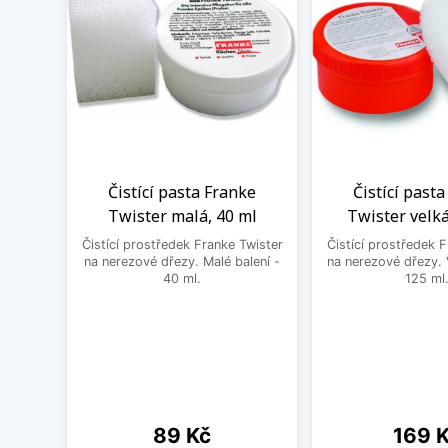
Čistící pasta Franke
Čistící past
Twister malá, 40 ml
Twister velká
Čistící prostředek Franke Twister
Čistící prostředek 
na nerezové dřezy. Malé balení -
na nerezové dřezy. 
40 ml.
125 ml
Cena
Cena
89 Kč
169 