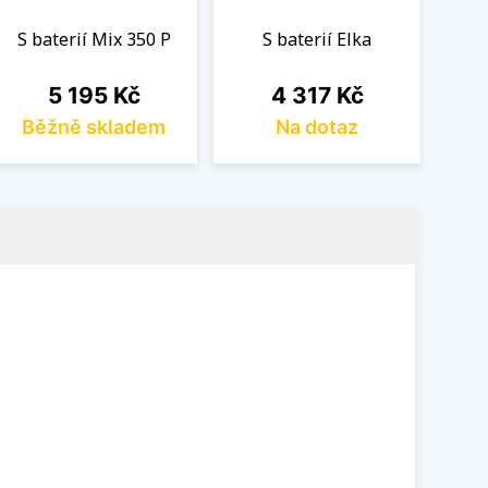
S baterií Mix 350 P
S baterií Elka
Cena
Cena
5 195 Kč
4 317 Kč
Běžně skladem
Na dotaz
B