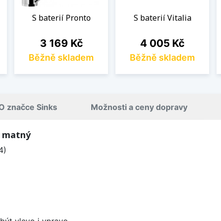
S baterií Pronto
S baterií Vitalia
Cena
Cena
3 169 Kč
4 005 Kč
Běžně skladem
Běžně skladem
O značce Sinks
Možnosti a ceny dopravy
m matný
4)
být vlevo i vpravo