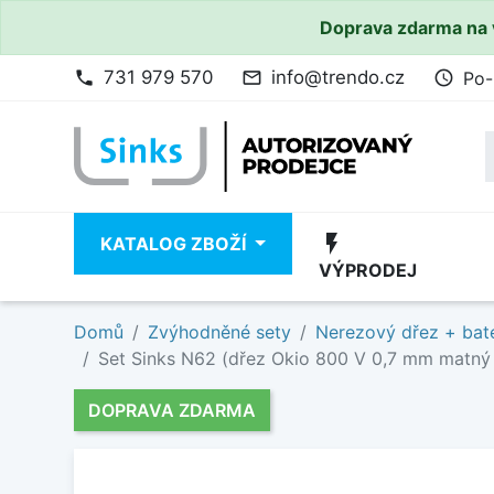
Doprava zdarma na 
731 979 570
info@trendo.cz
Po-
phone
mail_outline
access_time
flash_on
KATALOG ZBOŽÍ
VÝPRODEJ
Domů
Zvýhodněné sety
Nerezový dřez + bate
Set Sinks N62 (dřez Okio 800 V 0,7 mm matný 
DOPRAVA ZDARMA