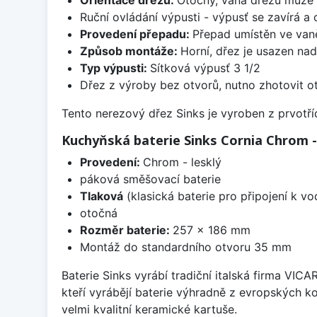
Ruční ovládání výpusti - výpusť se zavírá a
Provedení přepadu:
Přepad umístěn ve van
Způsob montáže:
Horní, dřez je usazen na
Typ výpusti:
Sítková výpusť 3 1/2
Dřez z výroby bez otvorů, nutno zhotovit ot
Tento nerezový dřez Sinks je vyroben z prvotřídn
Kuchyňská baterie Sinks Cornia Chrom -
Provedení:
Chrom - lesklý
páková směšovací baterie
Tlaková
(klasická baterie pro připojení k v
otočná
Rozměr baterie:
257 x 186 mm
Montáž do standardního otvoru 35 mm
Baterie Sinks vyrábí tradiční italská firma VIC
kteří vyrábějí baterie výhradně z evropských k
velmi kvalitní keramické kartuše.