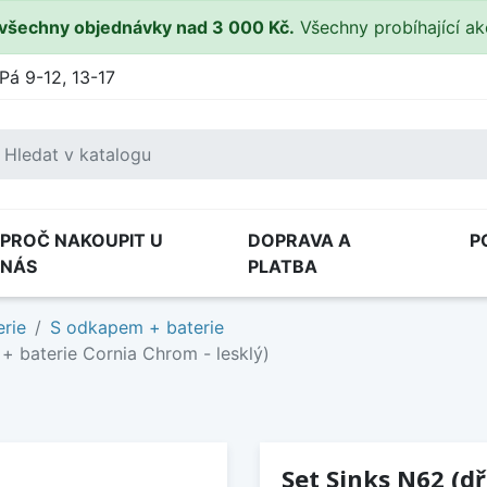
všechny objednávky nad 3 000 Kč.
Všechny probíhající a
Pá 9-12, 13-17
PROČ NAKOUPIT U
DOPRAVA A
P
NÁS
PLATBA
rie
S odkapem + baterie
+ baterie Cornia Chrom - lesklý)
Set Sinks N62 (d