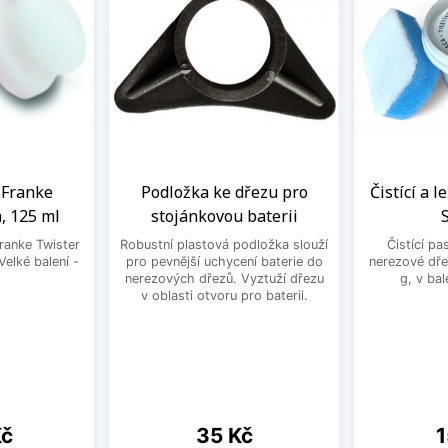
a Franke
Podložka ke dřezu pro
Čistící a l
, 125 ml
stojánkovou baterii
Franke Twister
Robustní plastová podložka slouží
Čistící pa
Velké balení -
pro pevnější uchycení baterie do
nerezové dře
.
nerezových dřezů. Vyztuží dřezu
g, v bal
v oblasti otvoru pro baterii.
Cena
C
Kč
35 Kč
1