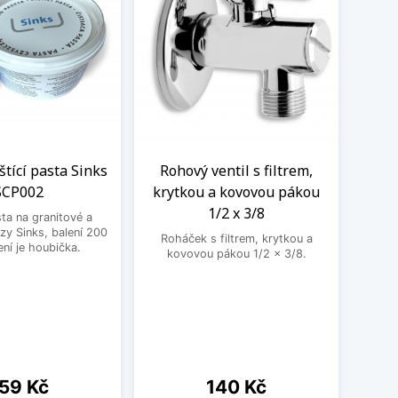
eštící pasta Sinks
Rohový ventil s filtrem,
Kom
SCP002
krytkou a kovovou pákou
vent
1/2 x 3/8
sta na granitové a
zy Sinks, balení 200
Roháček s filtrem, krytkou a
Kombin
ení je houbička.
kovovou pákou 1/2 x 3/8.
pra
ena
Cena
59 Kč
140 Kč