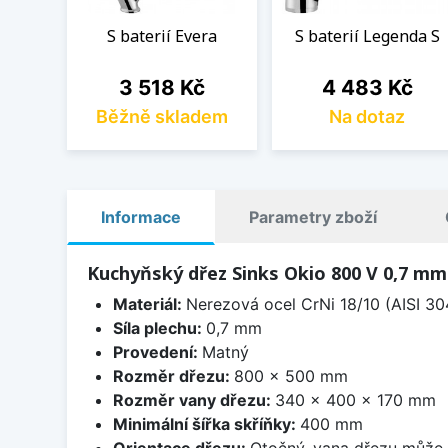
S baterií Evera
S baterií Legenda S
Cena
Cena
3 518 Kč
4 483 Kč
Běžně skladem
Na dotaz
Informace
Parametry zboží
Kuchyňský dřez Sinks Okio 800 V 0,7 m
Materiál:
Nerezová ocel CrNi 18/10 (AISI 30
Síla plechu:
0,7 mm
Provedení:
Matný
Rozměr dřezu:
800 x 500 mm
Rozměr vany dřezu:
340 x 400 x 170 mm
Minimální šířka skříňky:
400 mm
Orientace dřezu:
Otočný, vana dřezu může 