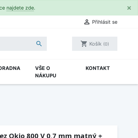
×
kce
najdete zde
.

Přihlásit se

shopping_cart
Košík
(0)
ORADNA
VŠE O
KONTAKT
NÁKUPU
řez Okio 800 V 0,7 mm matný +