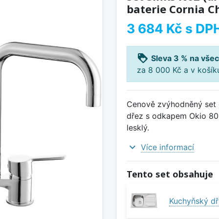
baterie Cornia Ch
3 684 Kč
s DP
loyalty
Sleva 3 % na všec
za 8 000 Kč a v koší
Cenově zvýhodněný set d
dřez s odkapem Okio 800
lesklý.
expand_more
Více informací
Tento set obsahuje
Kuchyňský dř