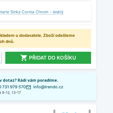
terie Sinks Cornia Chrom - lesklý
 skladem u dodavatele. Zboží odešleme
ch dnů.

PŘIDAT DO KOŠÍKU
iv dotaz? Rádi vám poradíme.
 731 979 570
info@trendo.cz
mail_outline
 9-12, 13-17