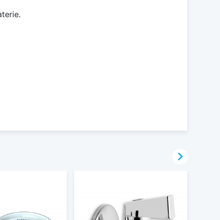
terie.
