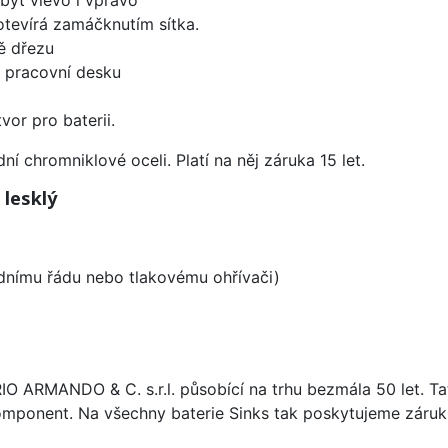
 otevírá zamáčknutím sítka.
ě dřezu
d pracovní desku
vor pro baterii.
í chromniklové oceli. Platí na něj záruka 15 let.
 lesklý
odnímu řádu nebo tlakovému ohřívači)
ARIO ARMANDO & C. s.r.l. působící na trhu bezmála 50 let. T
omponent. Na všechny baterie Sinks tak poskytujeme záruku 