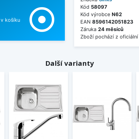
Kód
58097
adjust
Kód výrobce
N62
 v košíku
EAN
8596142051823
Záruka
24 měsíců
Zboží pochází z oficiální
Další varianty