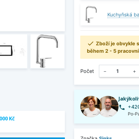
Kuchyňská ba

Zboží je obvykle
během 2 - 5 pracovní
Počet
−
+
Jakýkol
+420
phone
Po-Pá
000 Kč
Značka
Sinks