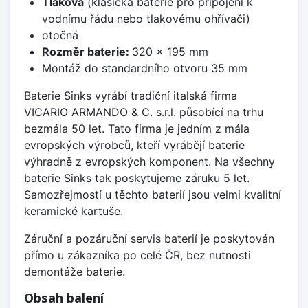
Tlaková
(klasická baterie pro připojení k
vodnímu řádu nebo tlakovému ohřívači)
otočná
Rozměr baterie:
320 x 195 mm
Montáž do standardního otvoru 35 mm
Baterie Sinks vyrábí tradiční italská firma
VICARIO ARMANDO & C. s.r.l. působící na trhu
bezmála 50 let. Tato firma je jedním z mála
evropských výrobců, kteří vyrábějí baterie
výhradně z evropských komponent. Na všechny
baterie Sinks tak poskytujeme záruku 5 let.
Samozřejmostí u těchto baterií jsou velmi kvalitní
keramické kartuše.
Záruční a pozáruční servis baterií je poskytován
přímo u zákazníka po celé ČR, bez nutnosti
demontáže baterie.
Obsah balení