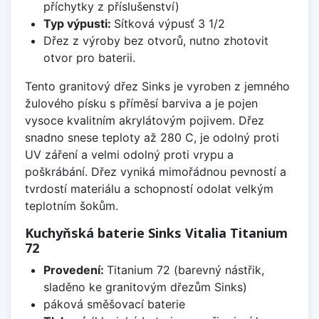
příchytky z příslušenství)
Typ výpusti:
Sítková výpusť 3 1/2
Dřez z výroby bez otvorů, nutno zhotovit
otvor pro baterii.
Tento granitový dřez Sinks je vyroben z jemného
žulového písku s příměsí barviva a je pojen
vysoce kvalitním akrylátovým pojivem. Dřez
snadno snese teploty až 280 C, je odolný proti
UV záření a velmi odolný proti vrypu a
poškrábání. Dřez vyniká mimořádnou pevností a
tvrdostí materiálu a schopností odolat velkým
teplotním šokům.
Kuchyňská baterie Sinks Vitalia Titanium
72
Provedení:
Titanium 72 (barevný nástřik,
sladěno ke granitovým dřezům Sinks)
páková směšovací baterie