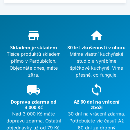
Proč nakupovat u nás?
store_mall_directory
home
Skladem je skladem
30 let zkušeností v oboru
Tisíce produktů skladem
Máme vlastní kuchyňské
přímo v Pardubicích.
studio a vyrábíme
Objednáte dnes, máte
špičkové kuchyně. Víme
zítra.
přesně, co funguje.
local_shipping
sync
Doprava zdarma od
Až 60 dní na vrácení
3 000 Kč
zboží
Nad 3 000 Kč máte
30 dní na vrácení zdarma.
dopravu zdarma. Ostatní
Potřebujete víc času? Až
objednávky už od 79 Kč.
60 dní za drobný