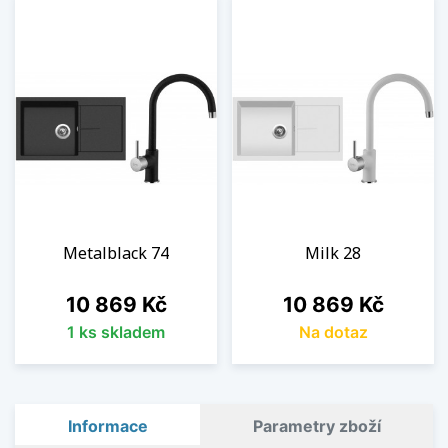
Metalblack 74
Milk 28
Cena
Cena
10 869 Kč
10 869 Kč
1 ks skladem
Na dotaz
Informace
Parametry zboží