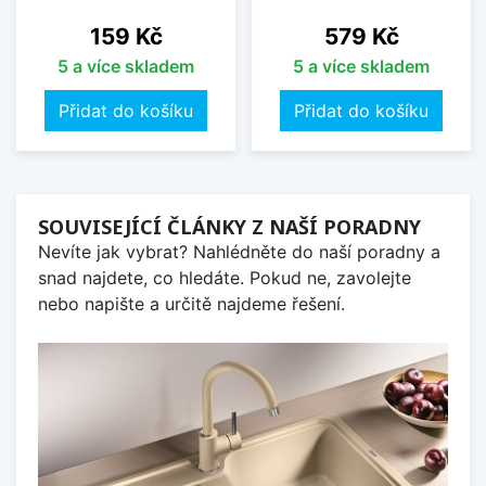
Cena
Cena
159 Kč
579 Kč
5 a více skladem
5 a více skladem
Přidat do košíku
Přidat do košíku
SOUVISEJÍCÍ ČLÁNKY Z NAŠÍ PORADNY
Nevíte jak vybrat? Nahlédněte do naší poradny a
snad najdete, co hledáte. Pokud ne, zavolejte
nebo napište a určitě najdeme řešení.