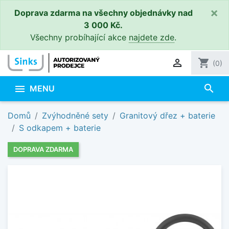
×
Doprava zdarma na všechny objednávky nad
3 000 Kč.
Všechny probíhající akce
najdete zde
.

shopping_cart
(0)
search

MENU
Domů
Zvýhodněné sety
Granitový dřez + baterie
S odkapem + baterie
DOPRAVA ZDARMA