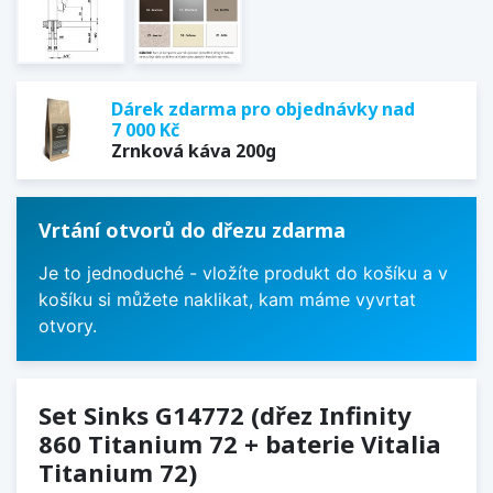
Dárek zdarma pro objednávky nad
7 000 Kč
Zrnková káva 200g
Vrtání otvorů do dřezu zdarma
Je to jednoduché - vložíte produkt do košíku a v
košíku si můžete naklikat, kam máme vyvrtat
otvory.
Set Sinks G14772 (dřez Infinity
860 Titanium 72 + baterie Vitalia
Titanium 72)