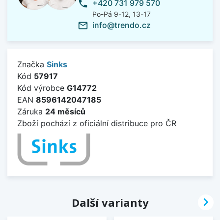
+420 731 979 570
phone
Po-Pá 9-12, 13-17
info@trendo.cz
mail_outline
Značka
Sinks
Kód
57917
Kód výrobce
G14772
EAN
8596142047185
Záruka
24 měsíců
Zboží pochází z oficiální distribuce pro ČR

Další varianty