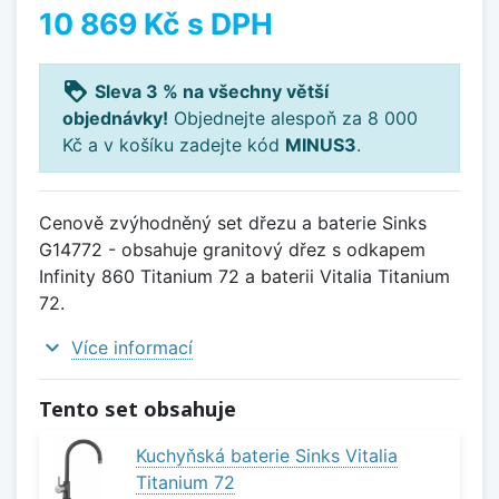
10 869 Kč
s DPH
loyalty
Sleva 3 % na všechny větší
objednávky!
Objednejte alespoň za 8 000
Kč a v košíku zadejte kód
MINUS3
.
Cenově zvýhodněný set dřezu a baterie Sinks
G14772 - obsahuje granitový dřez s odkapem
Infinity 860 Titanium 72 a baterii Vitalia Titanium
72.
expand_more
Více informací
Tento set obsahuje
Kuchyňská baterie Sinks Vitalia
Titanium 72