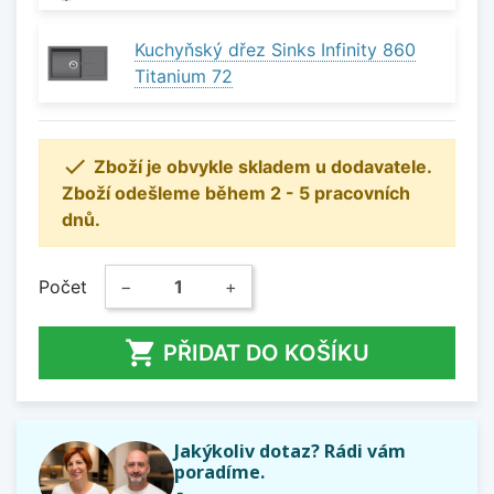
Kuchyňský dřez Sinks Infinity 860
Titanium 72

Zboží je obvykle skladem u dodavatele.
Zboží odešleme během 2 - 5 pracovních
dnů.
Počet
−
+

PŘIDAT DO KOŠÍKU
Jakýkoliv dotaz? Rádi vám
poradíme.