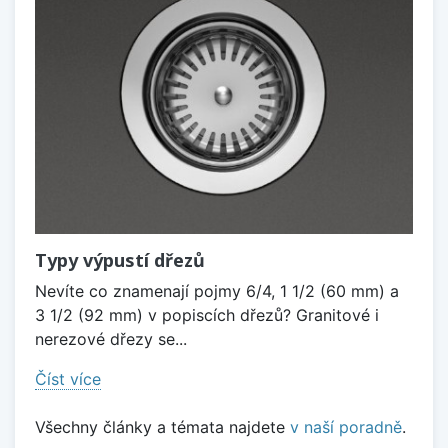
Typy výpustí dřezů
Nevíte co znamenají pojmy 6/4, 1 1/2 (60 mm) a
3 1/2 (92 mm) v popiscích dřezů? Granitové i
nerezové dřezy se...
Číst více
Všechny články a témata najdete
v naší poradně
.