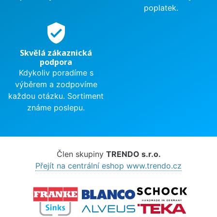
poplatek.
verified_user
Skvělá zákaznická
podpora
Kdykoliv poradíme s
výběrem a zodpovíme
každou otázku. Sortiment
známe poslepu.
Člen skupiny
TRENDO s.r.o.
Přejít na centrální eshop www.trendo.cz