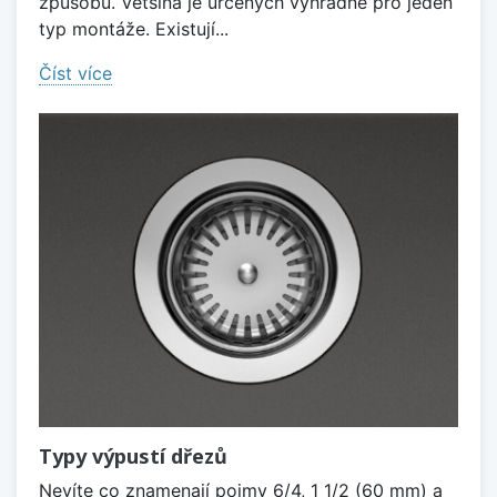
způsobů. Většina je určených výhradně pro jeden
typ montáže. Existují...
Číst více
Typy výpustí dřezů
Nevíte co znamenají pojmy 6/4, 1 1/2 (60 mm) a