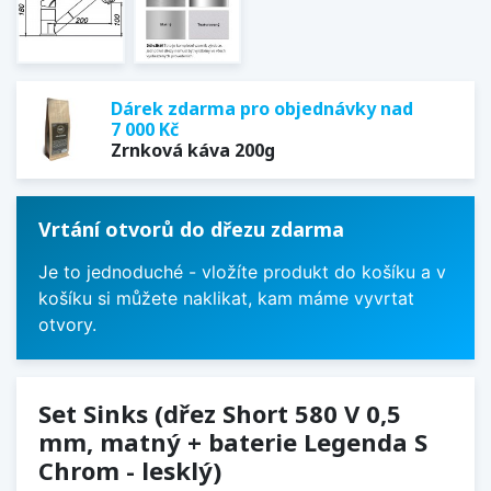
Dárek zdarma pro objednávky nad
7 000 Kč
Zrnková káva 200g
Vrtání otvorů do dřezu zdarma
Je to jednoduché - vložíte produkt do košíku a v
košíku si můžete naklikat, kam máme vyvrtat
otvory.
Set Sinks (dřez Short 580 V 0,5
mm, matný + baterie Legenda S
Chrom - lesklý)