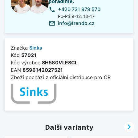
poradíme.
+420 731 979 570
phone
Po-Pá 9-12, 13-17
info@trendo.cz
mail_outline
Značka
Sinks
Kód
57021
Kód výrobce
SH580VLESCL
EAN
8596142027521
Zboží pochází z oficiální distribuce pro ČR

Další varianty