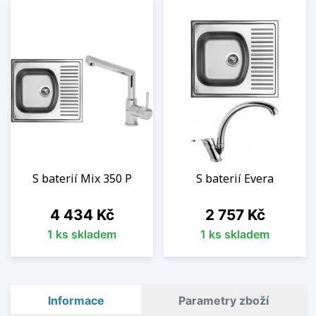
S baterií Mix 350 P
S baterií Evera
Cena
Cena
4 434 Kč
2 757 Kč
1 ks skladem
1 ks skladem
Informace
Parametry zboží