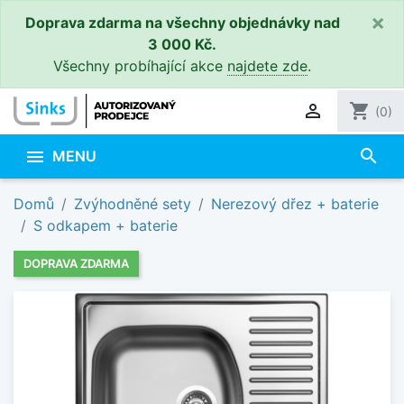
×
Doprava zdarma na všechny objednávky nad
3 000 Kč.
Všechny probíhající akce
najdete zde
.

shopping_cart
(0)
search

MENU
Domů
Zvýhodněné sety
Nerezový dřez + baterie
S odkapem + baterie
DOPRAVA ZDARMA