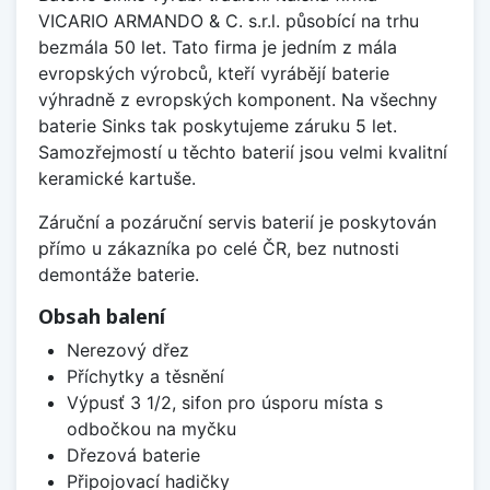
VICARIO ARMANDO & C. s.r.l. působící na trhu
bezmála 50 let. Tato firma je jedním z mála
evropských výrobců, kteří vyrábějí baterie
výhradně z evropských komponent. Na všechny
baterie Sinks tak poskytujeme záruku 5 let.
Samozřejmostí u těchto baterií jsou velmi kvalitní
keramické kartuše.
Záruční a pozáruční servis baterií je poskytován
přímo u zákazníka po celé ČR, bez nutnosti
demontáže baterie.
Obsah balení
Nerezový dřez
Příchytky a těsnění
Výpusť 3 1/2, sifon pro úsporu místa s
odbočkou na myčku
Dřezová baterie
Připojovací hadičky