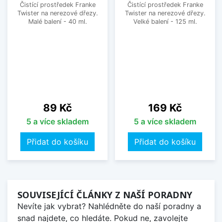
Čistící prostředek Franke
Čistící prostředek Franke
Twister na nerezové dřezy.
Twister na nerezové dřezy.
Malé balení - 40 ml.
Velké balení - 125 ml.
Cena
Cena
89 Kč
169 Kč
5 a více skladem
5 a více skladem
Přidat do košíku
Přidat do košíku
SOUVISEJÍCÍ ČLÁNKY Z NAŠÍ PORADNY
Nevíte jak vybrat? Nahlédněte do naší poradny a
snad najdete, co hledáte. Pokud ne, zavolejte