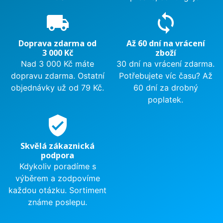
local_shipping
sync
Doprava zdarma od
Až 60 dní na vrácení
3 000 Kč
zboží
Nad 3 000 Kč máte
30 dní na vrácení zdarma.
dopravu zdarma. Ostatní
Potřebujete víc času? Až
objednávky už od 79 Kč.
60 dní za drobný
poplatek.
verified_user
Skvělá zákaznická
podpora
Kdykoliv poradíme s
výběrem a zodpovíme
každou otázku. Sortiment
známe poslepu.