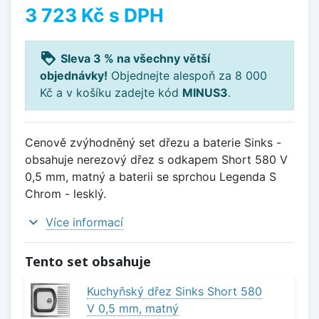
3 723 Kč
s DPH
loyalty
Sleva 3 % na všechny větší
objednávky!
Objednejte alespoň za 8 000
Kč a v košíku zadejte kód
MINUS3
.
Cenově zvýhodněný set dřezu a baterie Sinks -
obsahuje nerezový dřez s odkapem Short 580 V
0,5 mm, matný a baterii se sprchou Legenda S
Chrom - lesklý.
expand_more
Více informací
Tento set obsahuje
Kuchyňský dřez Sinks Short 580
V 0,5 mm, matný