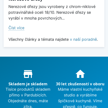
Nerezové dřezy jsou vyrobeny z chrom-niklové
potravinářské oceli 18/10. Nerezové dřezy se
vyrábí v mnoha povrchových...
Číst více
Všechny články a témata najdete
v naší poradně
.
Proč nakupovat u nás?
store_mall_directory
home
Skladem je skladem
30 let zkušeností v oboru
Tisíce produktů skladem
Máme vlastní kuchyňské
přímo v Pardubicích.
studio a vyrábíme
Objednáte dnes, máte
špičkové kuchyně. Víme
zítra.
přesně, co funguje.