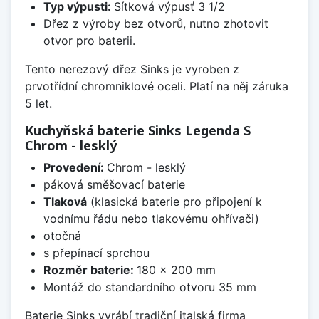
Typ výpusti:
Sítková výpusť 3 1/2
Dřez z výroby bez otvorů, nutno zhotovit
otvor pro baterii.
Tento nerezový dřez Sinks je vyroben z
prvotřídní chromniklové oceli. Platí na něj záruka
5 let.
Kuchyňská baterie Sinks Legenda S
Chrom - lesklý
Provedení:
Chrom - lesklý
páková směšovací baterie
Tlaková
(klasická baterie pro připojení k
vodnímu řádu nebo tlakovému ohřívači)
otočná
s přepínací sprchou
Rozměr baterie:
180 x 200 mm
Montáž do standardního otvoru 35 mm
Baterie Sinks vyrábí tradiční italská firma