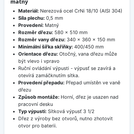
matný
Materiál:
Nerezová ocel CrNi 18/10 (AISI 304)
Síla plechu:
0,5 mm
Provedení:
Matný
Rozměr dřezu:
580 x 510 mm
Rozměr vany dřezu:
340 x 360 x 150 mm
Minimální šířka skříňky:
400/450 mm
Orientace dřezu:
Otočný, vana dřezu může
být vlevo i vpravo
Ruční ovládání výpusti - výpusť se zavírá a
otevírá zamáčknutím sítka.
Provedení přepadu:
Přepad umístěn ve vaně
dřezu
Způsob montáže:
Horní, dřez je usazen nad
pracovní desku
Typ výpusti:
Sítková výpusť 3 1/2
Dřez z výroby bez otvorů, nutno zhotovit
otvor pro baterii.