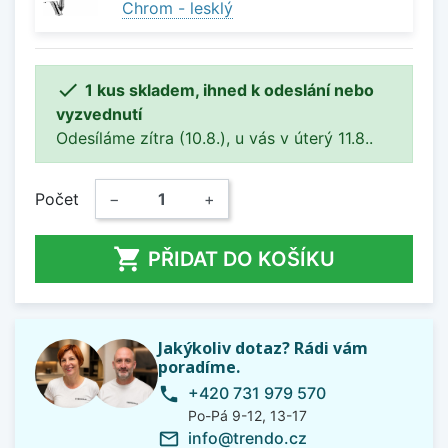
Chrom - lesklý

1 kus skladem, ihned k odeslání nebo
vyzvednutí
Odesíláme zítra (10.8.), u vás v úterý 11.8..
Počet
−
+

PŘIDAT DO KOŠÍKU
Jakýkoliv dotaz? Rádi vám
poradíme.
+420 731 979 570
phone
Po-Pá 9-12, 13-17
info@trendo.cz
mail_outline