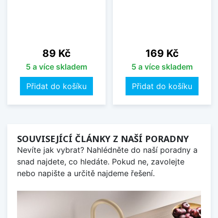
Cena
Cena
89 Kč
169 Kč
5 a více skladem
5 a více skladem
Přidat do košíku
Přidat do košíku
SOUVISEJÍCÍ ČLÁNKY Z NAŠÍ PORADNY
Nevíte jak vybrat? Nahlédněte do naší poradny a
snad najdete, co hledáte. Pokud ne, zavolejte
nebo napište a určitě najdeme řešení.