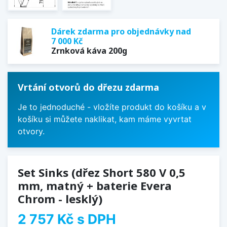
Dárek zdarma pro objednávky nad
7 000 Kč
Zrnková káva 200g
Vrtání otvorů do dřezu zdarma
Je to jednoduché - vložíte produkt do košíku a v
košíku si můžete naklikat, kam máme vyvrtat
otvory.
Set Sinks (dřez Short 580 V 0,5
mm, matný + baterie Evera
Chrom - lesklý)
2 757 Kč
s DPH