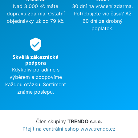
Nad 3 000 Kč máte
30 dní na vrácení zdarma.
dopravu zdarma. Ostatní
Potřebujete víc času? Až
objednávky už od 79 Kč.
60 dní za drobný
poplatek.
verified_user
Skvělá zákaznická
podpora
Kdykoliv poradíme s
výběrem a zodpovíme
každou otázku. Sortiment
známe poslepu.
Člen skupiny
TRENDO s.r.o.
Přejít na centrální eshop www.trendo.cz