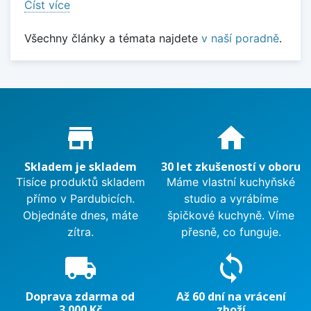
Číst více
Všechny články a témata najdete
v naší poradně
.
Proč nakupovat u nás?
store_mall_directory
home
Skladem je skladem
30 let zkušeností v oboru
Tisíce produktů skladem
Máme vlastní kuchyňské
přímo v Pardubicích.
studio a vyrábíme
Objednáte dnes, máte
špičkové kuchyně. Víme
zítra.
přesně, co funguje.
local_shipping
sync
Doprava zdarma od
Až 60 dní na vrácení
3 000 Kč
zboží