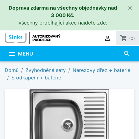
×
Doprava zdarma na všechny objednávky nad
3 000 Kč.
Všechny probíhající akce
najdete zde
.

shopping_cart
(0)
search

MENU
Domů
Zvýhodněné sety
Nerezový dřez + baterie
S odkapem + baterie