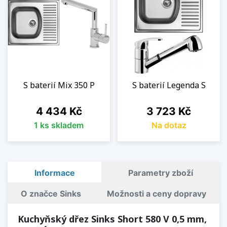
S baterií Mix 350 P
S baterií Legenda S
Cena
Cena
4 434 Kč
3 723 Kč
1 ks skladem
Na dotaz
Informace
Parametry zboží
O značce Sinks
Možnosti a ceny dopravy
Kuchyňský dřez Sinks Short 580 V 0,5 mm,