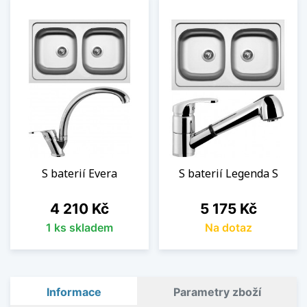
S baterií Evera
S baterií Legenda S
Cena
Cena
4 210 Kč
5 175 Kč
1 ks skladem
Na dotaz
Informace
Parametry zboží