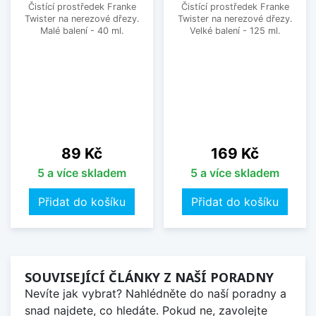
Čistící prostředek Franke
Čistící prostředek Franke
Twister na nerezové dřezy.
Twister na nerezové dřezy.
Malé balení - 40 ml.
Velké balení - 125 ml.
Cena
Cena
89 Kč
169 Kč
5 a více skladem
5 a více skladem
Přidat do košíku
Přidat do košíku
SOUVISEJÍCÍ ČLÁNKY Z NAŠÍ PORADNY
Nevíte jak vybrat? Nahlédněte do naší poradny a
snad najdete, co hledáte. Pokud ne, zavolejte