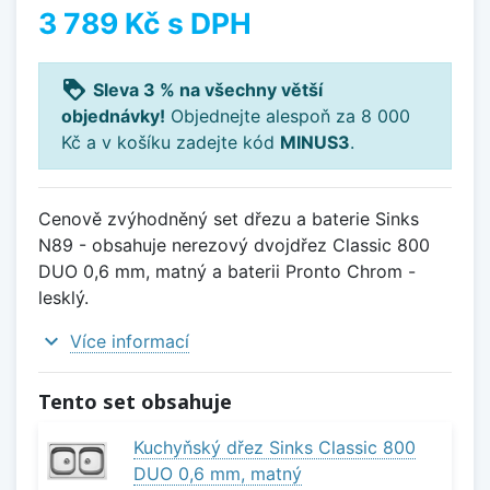
3 789 Kč
s DPH
loyalty
Sleva 3 % na všechny větší
objednávky!
Objednejte alespoň za 8 000
Kč a v košíku zadejte kód
MINUS3
.
Cenově zvýhodněný set dřezu a baterie Sinks
N89 - obsahuje nerezový dvojdřez Classic 800
DUO 0,6 mm, matný a baterii Pronto Chrom -
lesklý.
expand_more
Více informací
Tento set obsahuje
Kuchyňský dřez Sinks Classic 800
DUO 0,6 mm, matný