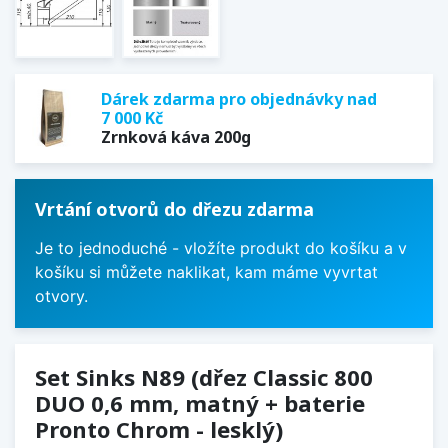
Dárek zdarma pro objednávky nad
7 000 Kč
Zrnková káva 200g
Vrtání otvorů do dřezu zdarma
Je to jednoduché - vložíte produkt do košíku a v
košíku si můžete naklikat, kam máme vyvrtat
otvory.
Set Sinks N89 (dřez Classic 800
DUO 0,6 mm, matný + baterie
Pronto Chrom - lesklý)