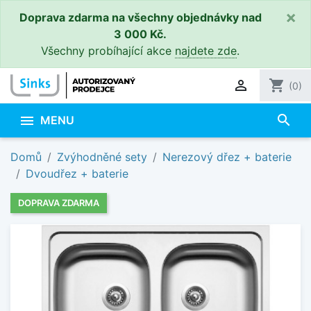
×
Doprava zdarma na všechny objednávky nad
3 000 Kč.
Všechny probíhající akce
najdete zde
.

shopping_cart
(0)
search

MENU
Domů
Zvýhodněné sety
Nerezový dřez + baterie
Dvoudřez + baterie
DOPRAVA ZDARMA