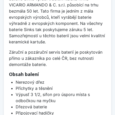
VICARIO ARMANDO & C. s.r.l. působící na trhu
bezmála 50 let. Tato firma je jedním z mála
evropských výrobců, kteří vyrábějí baterie
výhradně z evropských komponent. Na všechny
baterie Sinks tak poskytujeme záruku 5 let.
Samozřejmostí u těchto baterií jsou velmi kvalitní
keramické kartuše.
Záruční a pozáruční servis baterií je poskytován
přímo u zákazníka po celé ČR, bez nutnosti
demontáže baterie.
Obsah balení
Nerezový dřez
Příchytky a těsnění
Výpusť 3 1/2, sifon pro úsporu místa s
odbočkou na myčku
Dřezová baterie
Připojovací hadičky