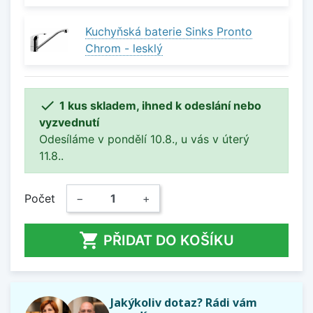
Kuchyňská baterie Sinks Pronto
Chrom - lesklý

1 kus skladem, ihned k odeslání nebo
vyzvednutí
Odesíláme v pondělí 10.8., u vás v úterý
11.8..
Počet
−
+

PŘIDAT DO KOŠÍKU
Jakýkoliv dotaz? Rádi vám