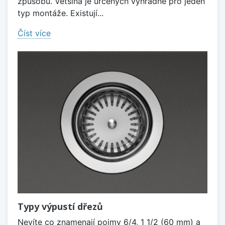
způsobů. Většina je určených výhradně pro jeden
typ montáže. Existují...
Číst více
Typy výpustí dřezů
Nevíte co znamenají pojmy 6/4, 1 1/2 (60 mm) a