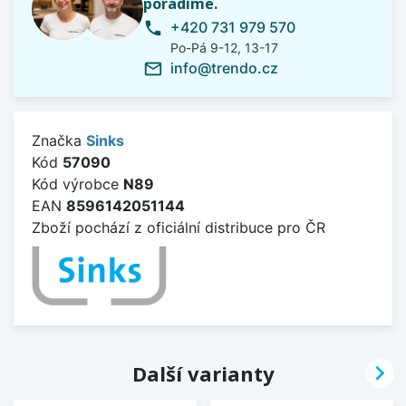
poradíme.
+420 731 979 570
phone
Po-Pá 9-12, 13-17
info@trendo.cz
mail_outline
Značka
Sinks
Kód
57090
Kód výrobce
N89
EAN
8596142051144
Zboží pochází z oficiální distribuce pro ČR

Další varianty