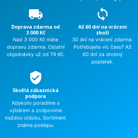
local_shipping
sync
Doprava zdarma od
Až 60 dní na vrácení
3 000 Kč
zboží
Nad 3 000 Kč máte
30 dní na vrácení zdarma.
dopravu zdarma. Ostatní
Potřebujete víc času? Až
objednávky už od 79 Kč.
60 dní za drobný
poplatek.
verified_user
Skvělá zákaznická
podpora
Kdykoliv poradíme s
výběrem a zodpovíme
každou otázku. Sortiment
známe poslepu.