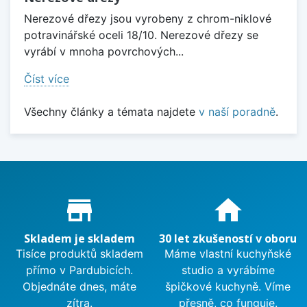
Nerezové dřezy jsou vyrobeny z chrom-niklové
potravinářské oceli 18/10. Nerezové dřezy se
vyrábí v mnoha povrchových...
Číst více
Všechny články a témata najdete
v naší poradně
.
Proč nakupovat u nás?
store_mall_directory
home
Skladem je skladem
30 let zkušeností v oboru
Tisíce produktů skladem
Máme vlastní kuchyňské
přímo v Pardubicích.
studio a vyrábíme
Objednáte dnes, máte
špičkové kuchyně. Víme
zítra.
přesně, co funguje.