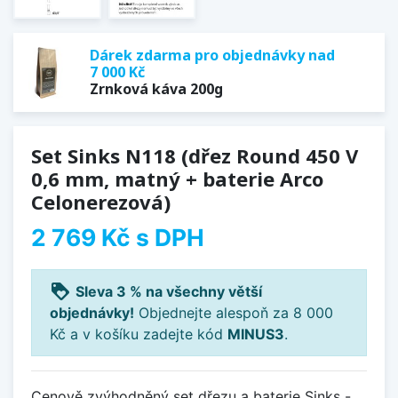
Dárek zdarma pro objednávky nad
7 000 Kč
Zrnková káva 200g
Set Sinks N118 (dřez Round 450 V
0,6 mm, matný + baterie Arco
Celonerezová)
2 769 Kč
s DPH
loyalty
Sleva 3 % na všechny větší
objednávky!
Objednejte alespoň za 8 000
Kč a v košíku zadejte kód
MINUS3
.
Cenově zvýhodněný set dřezu a baterie Sinks -