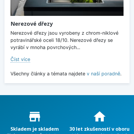
Nerezové dřezy
Nerezové dřezy jsou vyrobeny z chrom-niklové
potravinářské oceli 18/10. Nerezové dřezy se
vyrábí v mnoha povrchových...
Číst více
Všechny články a témata najdete
v naší poradně
.
Proč nakupovat u nás?
store_mall_directory
home
Skladem je skladem
30 let zkušeností v oboru