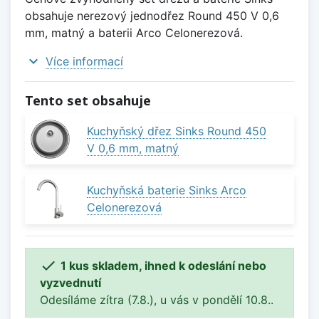
obsahuje nerezový jednodřez Round 450 V 0,6
mm, matný a baterii Arco Celonerezová.
expand_more
Více informací
Tento set obsahuje
Kuchyňský dřez Sinks Round 450
V 0,6 mm, matný
Kuchyňská baterie Sinks Arco
Celonerezová

1 kus skladem, ihned k odeslání nebo
vyzvednutí
Odesíláme zítra (7.8.), u vás v pondělí 10.8..