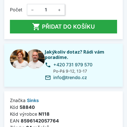
Počet
−
+

PŘIDAT DO KOŠÍKU
Jakýkoliv dotaz? Rádi vám
poradíme.
+420 731 979 570
phone
Po-Pá 9-12, 13-17
info@trendo.cz
mail_outline
Značka
Sinks
Kód
58840
Kód výrobce
N118
EAN
8596142057764