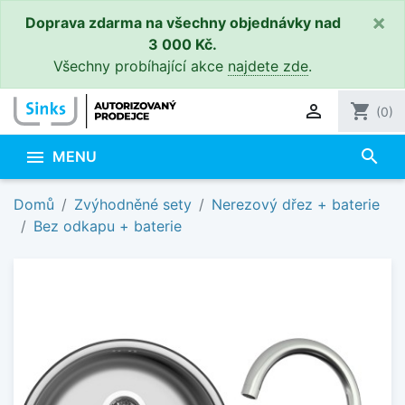
×
Doprava zdarma na všechny objednávky nad
3 000 Kč.
Všechny probíhající akce
najdete zde
.

shopping_cart
(0)
search

MENU
Domů
Zvýhodněné sety
Nerezový dřez + baterie
Bez odkapu + baterie