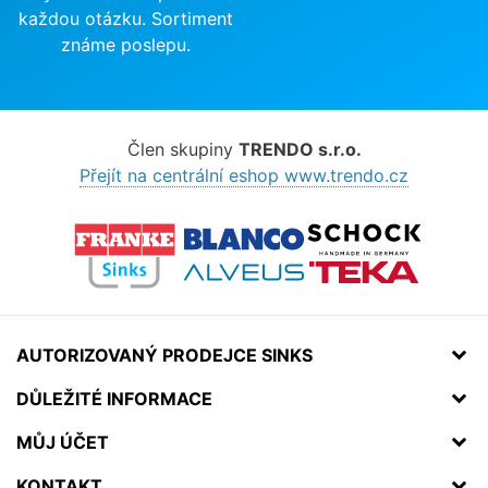
každou otázku. Sortiment
známe poslepu.
Člen skupiny
TRENDO s.r.o.
Přejít na centrální eshop www.trendo.cz
AUTORIZOVANÝ PRODEJCE SINKS
DŮLEŽITÉ INFORMACE
MŮJ ÚČET
KONTAKT