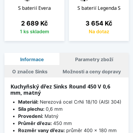
S baterií Evera
S baterií Legenda S
Cena
Cena
2 689 Kč
3 654 Kč
1 ks skladem
Na dotaz
Informace
Parametry zboží
O značce Sinks
Možnosti a ceny dopravy
Kuchyňský dřez Sinks Round 450 V 0,6
mm, matný
Materiál:
Nerezová ocel CrNi 18/10 (AISI 304)
Síla plechu:
0,6 mm
Provedení:
Matný
Průměr dřezu:
450 mm
Rozměr vany dřezu:
průměr 400 x 180 mm