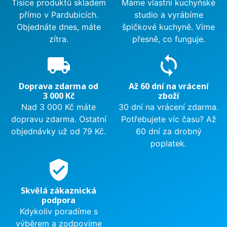
Tisíce produktů skladem
Máme vlastní kuchyňské
přímo v Pardubicích.
studio a vyrábíme
Objednáte dnes, máte
špičkové kuchyně. Víme
zítra.
přesně, co funguje.
local_shipping
sync
Doprava zdarma od
Až 60 dní na vrácení
3 000 Kč
zboží
Nad 3 000 Kč máte
30 dní na vrácení zdarma.
dopravu zdarma. Ostatní
Potřebujete víc času? Až
objednávky už od 79 Kč.
60 dní za drobný
poplatek.
verified_user
Skvělá zákaznická
podpora
Kdykoliv poradíme s
výběrem a zodpovíme