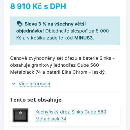
8 910 Kč
s DPH
loyalty
Sleva 3 % na všechny větší
objednávky!
Objednejte alespoň za 8 000
Kč a v košíku zadejte kód
MINUS3
.
Cenově zvýhodněný set dřezu a baterie Sinks -
obsahuje granitový jednodřez Cube 560
Metalblack 74 a baterii Elka Chrom - lesklý.
expand_more
Více informací
Tento set obsahuje
Kuchyňský dřez Sinks Cube 560
Metalblack 74