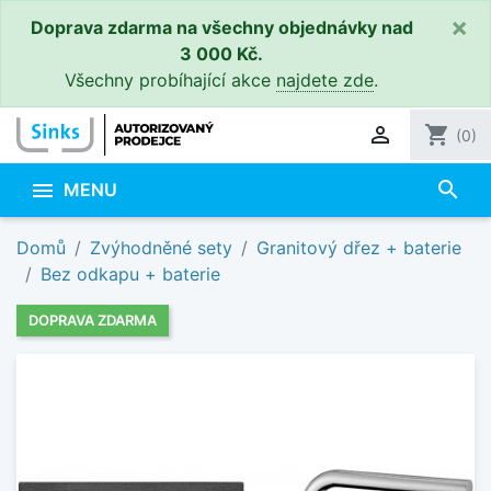
×
Doprava zdarma na všechny objednávky nad
3 000 Kč.
Všechny probíhající akce
najdete zde
.

shopping_cart
(0)
search

MENU
Domů
Zvýhodněné sety
Granitový dřez + baterie
Bez odkapu + baterie
DOPRAVA ZDARMA