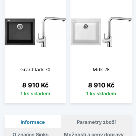
Granblack 30
Milk 28
Cena
Cena
8 910 Kč
8 910 Kč
1 ks skladem
1 ks skladem
Informace
Parametry zboží
O značce Sinks
Možnosti a ceny dopravy