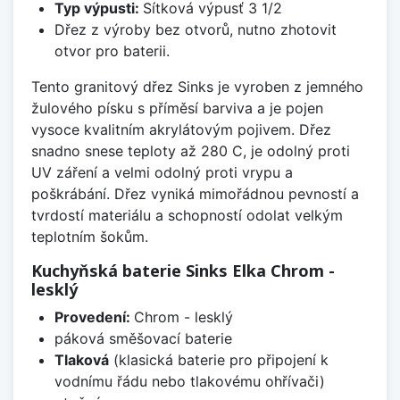
Typ výpusti:
Sítková výpusť 3 1/2
Dřez z výroby bez otvorů, nutno zhotovit
otvor pro baterii.
Tento granitový dřez Sinks je vyroben z jemného
žulového písku s příměsí barviva a je pojen
vysoce kvalitním akrylátovým pojivem. Dřez
snadno snese teploty až 280 C, je odolný proti
UV záření a velmi odolný proti vrypu a
poškrábání. Dřez vyniká mimořádnou pevností a
tvrdostí materiálu a schopností odolat velkým
teplotním šokům.
Kuchyňská baterie Sinks Elka Chrom -
lesklý
Provedení:
Chrom - lesklý
páková směšovací baterie
Tlaková
(klasická baterie pro připojení k
vodnímu řádu nebo tlakovému ohřívači)