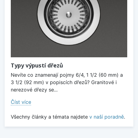
Typy výpustí dřezů
Nevíte co znamenají pojmy 6/4, 1 1/2 (60 mm) a
3 1/2 (92 mm) v popiscích dřezů? Granitové i
nerezové dřezy se...
Číst více
Všechny články a témata najdete
v naší poradně
.