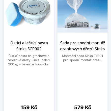
Čistící a leštící pasta
Sada pro spodní montáž
Sinks SCP002
granitových dřezů Sinks
Čistící pasta na granitové a
Montážní sada Sinks TL901
nerezové dřezy Sinks, balení
pro spodní montáž dřezu.
200 g, v balení je houbička.
Cena
Cena
159 Kč
579 Kč