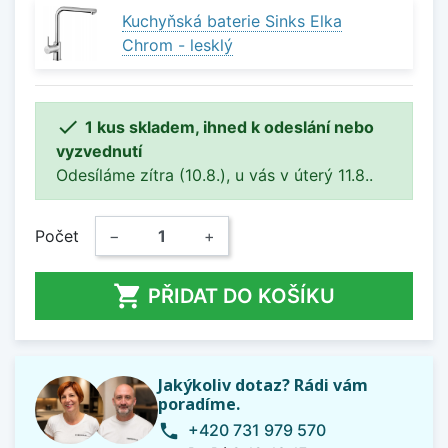
Kuchyňská baterie Sinks Elka
Chrom - lesklý

1 kus skladem, ihned k odeslání nebo
vyzvednutí
Odesíláme zítra (10.8.), u vás v úterý 11.8..
Počet
−
+

PŘIDAT DO KOŠÍKU
Jakýkoliv dotaz? Rádi vám
poradíme.
+420 731 979 570
phone