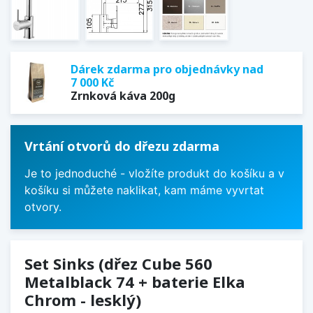
Dárek zdarma pro objednávky nad
7 000 Kč
Zrnková káva 200g
Vrtání otvorů do dřezu zdarma
Je to jednoduché - vložíte produkt do košíku a v
košíku si můžete naklikat, kam máme vyvrtat
otvory.
Set Sinks (dřez Cube 560
Metalblack 74 + baterie Elka
Chrom - lesklý)