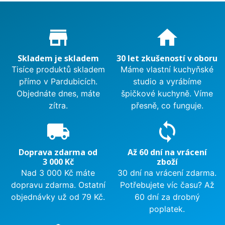
Proč nakupovat u nás?
store_mall_directory
home
Skladem je skladem
30 let zkušeností v oboru
Tisíce produktů skladem
Máme vlastní kuchyňské
přímo v Pardubicích.
studio a vyrábíme
Objednáte dnes, máte
špičkové kuchyně. Víme
zítra.
přesně, co funguje.
local_shipping
sync
Doprava zdarma od
Až 60 dní na vrácení
3 000 Kč
zboží
Nad 3 000 Kč máte
30 dní na vrácení zdarma.
dopravu zdarma. Ostatní
Potřebujete víc času? Až
objednávky už od 79 Kč.
60 dní za drobný
poplatek.