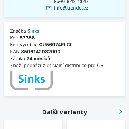
Po-Pá 9-12, 13-17
info@trendo.cz
mail_outline
Značka
Sinks
Kód
57358
Kód výrobce
CU56074ELCL
EAN
8596142032990
Záruka
24 měsíců
Zboží pochází z oficiální distribuce pro ČR

Další varianty