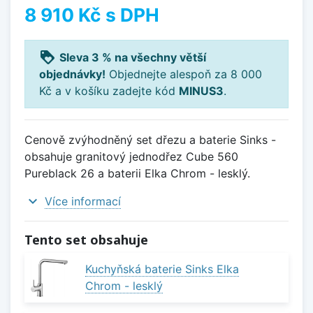
8 910 Kč
s DPH
loyalty
Sleva 3 % na všechny větší
objednávky!
Objednejte alespoň za 8 000
Kč a v košíku zadejte kód
MINUS3
.
Cenově zvýhodněný set dřezu a baterie Sinks -
obsahuje granitový jednodřez Cube 560
Pureblack 26 a baterii Elka Chrom - lesklý.
expand_more
Více informací
Tento set obsahuje
Kuchyňská baterie Sinks Elka
Chrom - lesklý