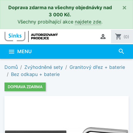
×
Doprava zdarma na všechny objednávky nad
3 000 Kč.
Všechny probíhající akce
najdete zde
.

shopping_cart
(0)
search

MENU
Domů
Zvýhodněné sety
Granitový dřez + baterie
Bez odkapu + baterie
DOPRAVA ZDARMA