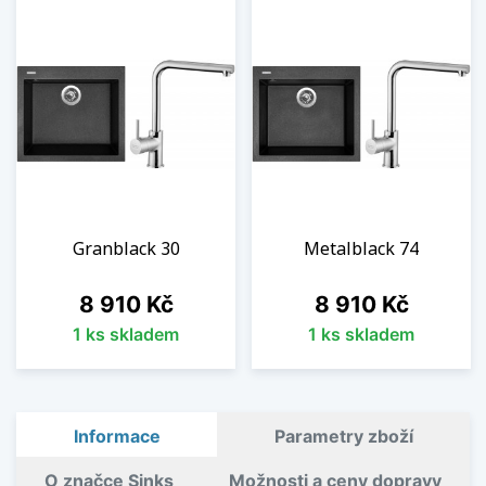
Granblack 30
Metalblack 74
Cena
Cena
8 910 Kč
8 910 Kč
1 ks skladem
1 ks skladem
Informace
Parametry zboží
O značce Sinks
Možnosti a ceny dopravy