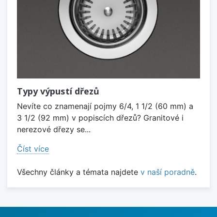
Typy výpustí dřezů
Nevíte co znamenají pojmy 6/4, 1 1/2 (60 mm) a
3 1/2 (92 mm) v popiscích dřezů? Granitové i
nerezové dřezy se...
Číst více
Všechny články a témata najdete
v naší poradně
.