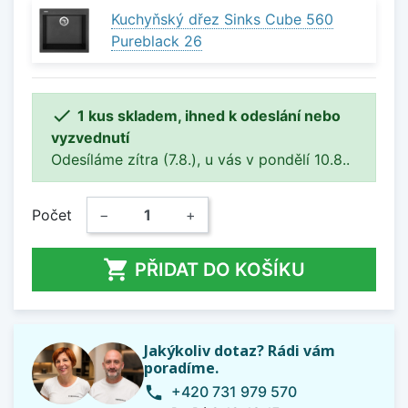
Kuchyňský dřez Sinks Cube 560
Pureblack 26

1 kus skladem, ihned k odeslání nebo
vyzvednutí
Odesíláme zítra (7.8.), u vás v pondělí 10.8..
Počet
−
+

PŘIDAT DO KOŠÍKU
Jakýkoliv dotaz? Rádi vám
poradíme.
+420 731 979 570
phone