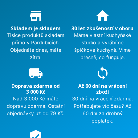
Proč nakupovat u nás?
store_mall_directory
home
Skladem je skladem
30 let zkušeností v oboru
Tisíce produktů skladem
Máme vlastní kuchyňské
přímo v Pardubicích.
studio a vyrábíme
Objednáte dnes, máte
špičkové kuchyně. Víme
zítra.
přesně, co funguje.
local_shipping
sync
Doprava zdarma od
Až 60 dní na vrácení
3 000 Kč
zboží
Nad 3 000 Kč máte
30 dní na vrácení zdarma.
dopravu zdarma. Ostatní
Potřebujete víc času? Až
objednávky už od 79 Kč.
60 dní za drobný
poplatek.
verified_user