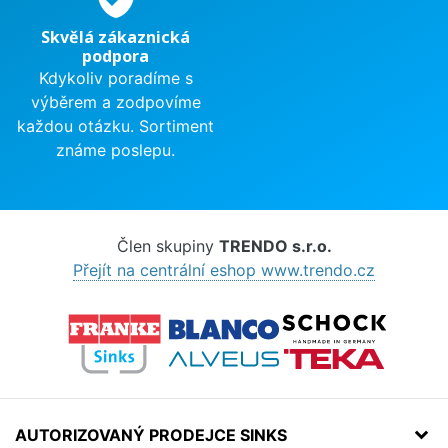
Skvělá zákaznická
podpora
Kdykoliv poradíme s
výběrem a zodpovíme
každou otázku. Sortiment
známe poslepu.
Člen skupiny
TRENDO s.r.o.
Přejít na centrální eshop www.trendo.cz
AUTORIZOVANÝ PRODEJCE SINKS