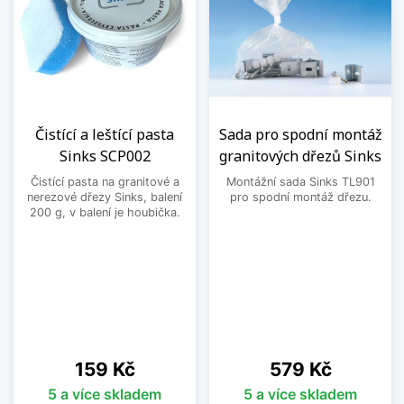
Čistící a leštící pasta
Sada pro spodní montáž
Sinks SCP002
granitových dřezů Sinks
Čistící pasta na granitové a
Montážní sada Sinks TL901
nerezové dřezy Sinks, balení
pro spodní montáž dřezu.
200 g, v balení je houbička.
Cena
Cena
159 Kč
579 Kč
5 a více skladem
5 a více skladem