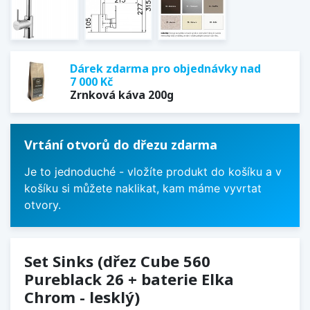
Dárek zdarma pro objednávky nad
7 000 Kč
Zrnková káva 200g
Vrtání otvorů do dřezu zdarma
Je to jednoduché - vložíte produkt do košíku a v
košíku si můžete naklikat, kam máme vyvrtat
otvory.
Set Sinks (dřez Cube 560
Pureblack 26 + baterie Elka
Chrom - lesklý)