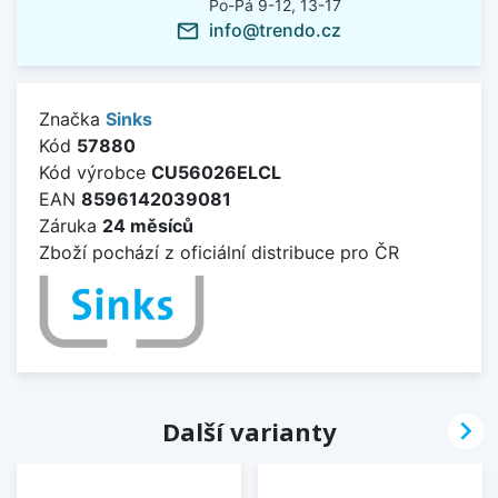
Po-Pá 9-12, 13-17
info@trendo.cz
mail_outline
Značka
Sinks
Kód
57880
Kód výrobce
CU56026ELCL
EAN
8596142039081
Záruka
24 měsíců
Zboží pochází z oficiální distribuce pro ČR

Další varianty