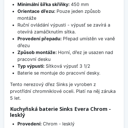
Minimální šířka skříňky:
450 mm
Orientace dřezu:
Pouze jeden způsob
montáže
Ruční ovládání výpusti - výpusť se zavírá a
otevírá zamáčknutím sítka.
Provedení přepadu:
Přepad umístěn ve vaně
dřezu
Způsob montáže:
Horní, dřez je usazen nad
pracovní desku
Typ výpusti:
Sítková výpusť 3 1/2
Baterie se montuje do pracovní desky.
Tento nerezový dřez Sinks je vyroben z
prvotřídní chromniklové oceli. Platí na něj záruka
5 let.
Kuchyňská baterie Sinks Evera Chrom -
lesklý
Provedení:
Chrom - lesklý