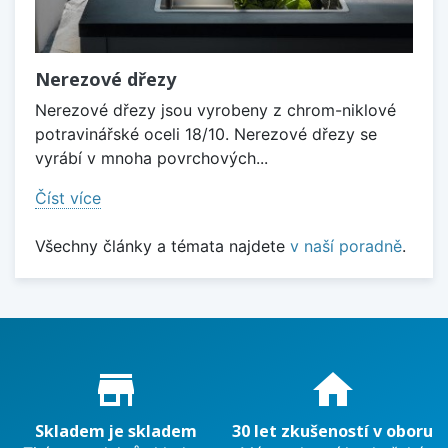
Nerezové dřezy
Nerezové dřezy jsou vyrobeny z chrom-niklové
potravinářské oceli 18/10. Nerezové dřezy se
vyrábí v mnoha povrchových...
Číst více
Všechny články a témata najdete
v naší poradně
.
Proč nakupovat u nás?
store_mall_directory
home
Skladem je skladem
30 let zkušeností v oboru