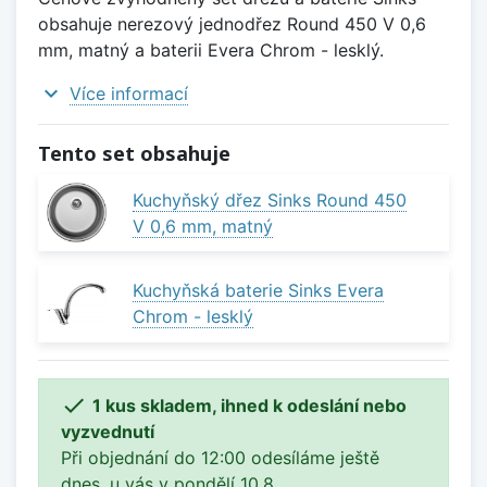
obsahuje nerezový jednodřez Round 450 V 0,6
mm, matný a baterii Evera Chrom - lesklý.
expand_more
Více informací
Tento set obsahuje
Kuchyňský dřez Sinks Round 450
V 0,6 mm, matný
Kuchyňská baterie Sinks Evera
Chrom - lesklý

1 kus skladem, ihned k odeslání nebo
vyzvednutí
Při objednání do 12:00 odesíláme ještě
dnes, u vás v pondělí 10.8..