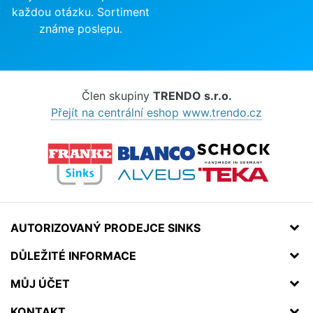
každou otázku. Sortiment
známe poslepu.
Člen skupiny
TRENDO s.r.o.
Přejít na centrální eshop www.trendo.cz
AUTORIZOVANÝ PRODEJCE SINKS
DŮLEŽITÉ INFORMACE
MŮJ ÚČET
KONTAKT