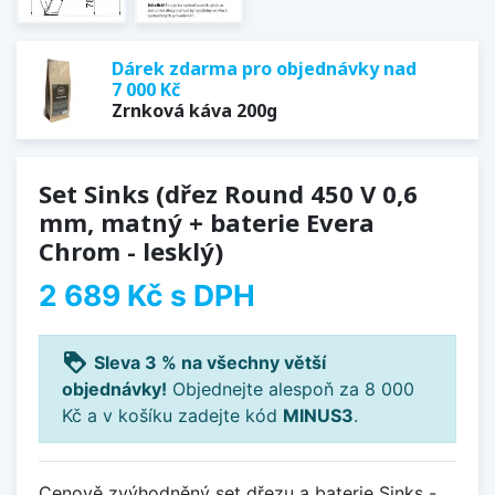
Dárek zdarma pro objednávky nad
7 000 Kč
Zrnková káva 200g
Set Sinks (dřez Round 450 V 0,6
mm, matný + baterie Evera
Chrom - lesklý)
2 689 Kč
s DPH
loyalty
Sleva 3 % na všechny větší
objednávky!
Objednejte alespoň za 8 000
Kč a v košíku zadejte kód
MINUS3
.
Cenově zvýhodněný set dřezu a baterie Sinks -