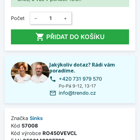
Počet
−
+

PŘIDAT DO KOŠÍKU
Jakýkoliv dotaz? Rádi vám
poradíme.
+420 731 979 570
phone
Po-Pá 9-12, 13-17
info@trendo.cz
mail_outline
Značka
Sinks
Kód
57008
Kód výrobce
RO450VEVCL