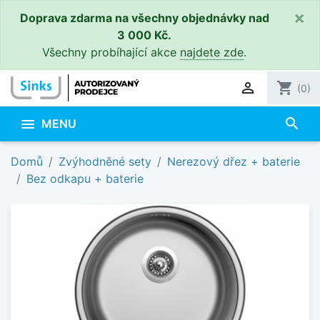
×
Doprava zdarma na všechny objednávky nad
3 000 Kč.
Všechny probíhající akce
najdete zde
.

shopping_cart
(0)
search

MENU
Domů
Zvýhodněné sety
Nerezový dřez + baterie
Bez odkapu + baterie