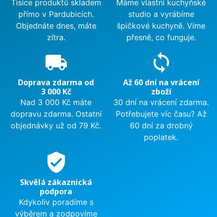
Tisíce produktů skladem
Máme vlastní kuchyňské
přímo v Pardubicích.
studio a vyrábíme
Objednáte dnes, máte
špičkové kuchyně. Víme
zítra.
přesně, co funguje.
local_shipping
sync
Doprava zdarma od
Až 60 dní na vrácení
3 000 Kč
zboží
Nad 3 000 Kč máte
30 dní na vrácení zdarma.
dopravu zdarma. Ostatní
Potřebujete víc času? Až
objednávky už od 79 Kč.
60 dní za drobný
poplatek.
verified_user
Skvělá zákaznická
podpora
Kdykoliv poradíme s
výběrem a zodpovíme