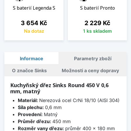
S baterií Legenda S
S baterií Pronto
Cena
Cena
3 654 Kč
2 229 Kč
Na dotaz
1 ks skladem
Informace
Parametry zboží
O značce Sinks
Možnosti a ceny dopravy
Kuchyňský dřez Sinks Round 450 V 0,6
mm, matný
Materiál:
Nerezová ocel CrNi 18/10 (AISI 304)
Síla plechu:
0,6 mm
Provedení:
Matný
Průměr dřezu:
450 mm
Rozměr vany dřezu:
průměr 400 x 180 mm