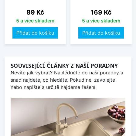
Cena
Cena
89 Kč
169 Kč
5 a více skladem
5 a více skladem
Přidat do košíku
Přidat do košíku
SOUVISEJÍCÍ ČLÁNKY Z NAŠÍ PORADNY
Nevíte jak vybrat? Nahlédněte do naší poradny a
snad najdete, co hledáte. Pokud ne, zavolejte
nebo napište a určitě najdeme řešení.