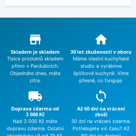
Proč nakupovat u nás?
store_mall_directory
home
Skladem je skladem
30 let zkušeností v oboru
Tisíce produktů skladem
Máme vlastní kuchyňské
přímo v Pardubicích.
studio a vyrábíme
Objednáte dnes, máte
špičkové kuchyně. Víme
zítra.
přesně, co funguje.
local_shipping
sync
Doprava zdarma od
Až 60 dní na vrácení
3 000 Kč
zboží
Nad 3 000 Kč máte
30 dní na vrácení zdarma.
dopravu zdarma. Ostatní
Potřebujete víc času? Až
objednávky už od 79 Kč.
60 dní za drobný