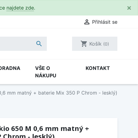
×
kce
najdete zde
.

Přihlásit se

shopping_cart
Košík
(0)
ORADNA
VŠE O
KONTAKT
NÁKUPU
0,6 mm matný + baterie Mix 350 P Chrom - lesklý)
Okio 650 M 0,6 mm matný +
 Chrom - lesklý)