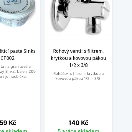
eštící pasta Sinks
Rohový ventil s filtrem,
Kom
SCP002
krytkou a kovovou pákou
vent
1/2 x 3/8
sta na granitové a
zy Sinks, balení 200
Roháček s filtrem, krytkou a
Kombin
ení je houbička.
kovovou pákou 1/2 x 3/8.
pra
ena
Cena
59 Kč
140 Kč
íce skladem
5 a více skladem