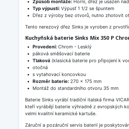
Způsob montáže:
Horní, dřez je usazen na
Typ výpusti:
Výpusť 1 1/2 se špuntem
Dřez z výroby bez otvorů, nutno zhotovit ot
Tento nerezový dřez Sinks je vyroben z prvotřídn
Kuchyňská baterie Sinks Mix 350 P Chrom
Provedení:
Chrom - Lesklý
páková směšovací baterie
Tlaková
(klasická baterie pro připojení k v
otočná
s vytahovací koncovkou
Rozměr baterie:
270 x 175 mm
Montáž do standardního otvoru 35 mm
Baterie Sinks vyrábí tradiční italská firma VIC
kteří vyrábějí baterie výhradně z evropských k
velmi kvalitní keramické kartuše.
Záruční a pozáruční servis baterií je poskytov