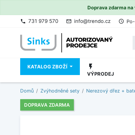
Doprava zdarma na 
731 979 570
info@trendo.cz
Po-
phone
mail_outline
access_time
flash_on
KATALOG ZBOŽÍ
VÝPRODEJ
Domů
Zvýhodněné sety
Nerezový dřez + bate
DOPRAVA ZDARMA