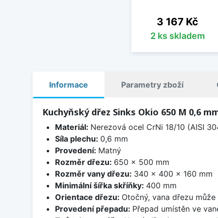
Cena
3 167 Kč
2 ks skladem
Informace
Parametry zboží
Kuchyňský dřez Sinks Okio 650 M 0,6 m
Materiál:
Nerezová ocel CrNi 18/10 (AISI 30
Síla plechu:
0,6 mm
Provedení:
Matný
Rozměr dřezu:
650 x 500 mm
Rozměr vany dřezu:
340 x 400 x 160 mm
Minimální šířka skříňky:
400 mm
Orientace dřezu:
Otočný, vana dřezu může 
Provedení přepadu:
Přepad umístěn ve van