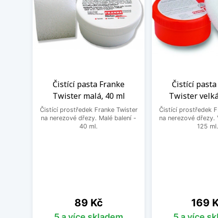
Čistící pasta Franke
Čistící past
Twister malá, 40 ml
Twister velká
Čistící prostředek Franke Twister
Čistící prostředek 
na nerezové dřezy. Malé balení -
na nerezové dřezy. 
40 ml.
125 ml
Cena
Cena
89 Kč
169 
5 a více skladem
5 a více s