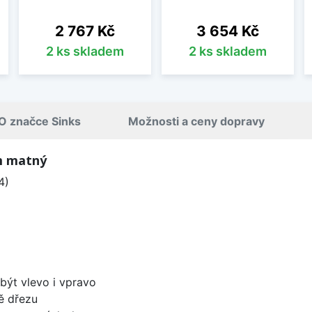
Cena
Cena
2 767 Kč
3 654 Kč
2 ks skladem
2 ks skladem
O značce Sinks
Možnosti a ceny dopravy
m matný
4)
být vlevo i vpravo
ě dřezu