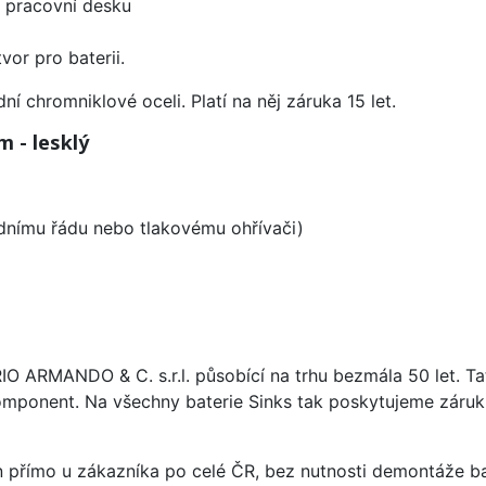
d pracovní desku
vor pro baterii.
í chromniklové oceli. Platí na něj záruka 15 let.
 - lesklý
odnímu řádu nebo tlakovému ohřívači)
ARIO ARMANDO & C. s.r.l. působící na trhu bezmála 50 let. T
omponent. Na všechny baterie Sinks tak poskytujeme záruku 
án přímo u zákazníka po celé ČR, bez nutnosti demontáže ba