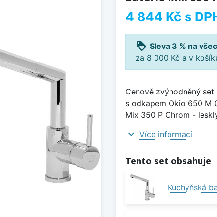
4 844 Kč
s DP
loyalty
Sleva 3 % na všec
za 8 000 Kč a v koší
Cenově zvýhodněný set d
s odkapem Okio 650 M 0
Mix 350 P Chrom - lesklý
expand_more
Více informací
Tento set obsahuje
Kuchyňská ba