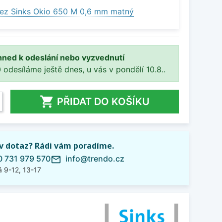
ez Sinks Okio 650 M 0,6 mm matný
hned k odeslání nebo vyzvednutí
 odesíláme ještě dnes, u vás v pondělí 10.8..

PŘIDAT DO KOŠÍKU
iv dotaz? Rádi vám poradíme.
 731 979 570
info@trendo.cz
mail_outline
 9-12, 13-17