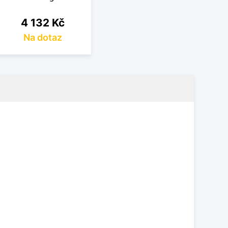
Cena
4 132 Kč
Na dotaz