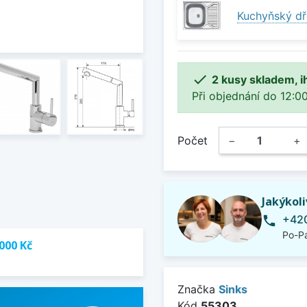
Kuchyňský dř

2 kusy skladem, i
Při objednání do 12:00
Počet
−
+
Jakýkol
+420
phone
Po-Pá
000 Kč
Značka
Sinks
Kód
55303