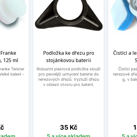
a Franke
Podložka ke dřezu pro
Čistící a l
, 125 ml
stojánkovou baterii
Franke Twister
Robustní plastová podložka slouží
Čistící pa
Velké balení -
pro pevnější uchycení baterie do
nerezové dře
.
nerezových dřezů. Vyztuží dřezu
g, v bal
v oblasti otvoru pro baterii.
Cena
C
Kč
35 Kč
1
kladem
5 a více skladem
5 a v