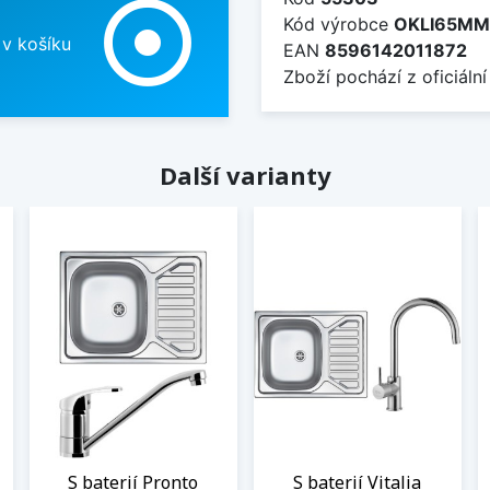
adjust
Kód výrobce
OKLI65MM
 v košíku
EAN
8596142011872
Zboží pochází z oficiální
Další varianty
S baterií Pronto
S baterií Vitalia