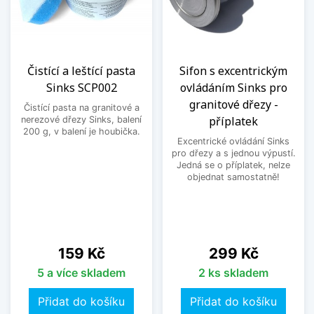
Čistící a leštící pasta
Sifon s excentrickým
Sinks SCP002
ovládáním Sinks pro
granitové dřezy -
Čistící pasta na granitové a
příplatek
nerezové dřezy Sinks, balení
200 g, v balení je houbička.
Excentrické ovládání Sinks
pro dřezy a s jednou výpustí.
Jedná se o příplatek, nelze
objednat samostatně!
Cena
Cena
159 Kč
299 Kč
5 a více skladem
2 ks skladem
Přidat do košíku
Přidat do košíku