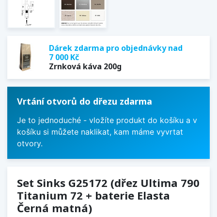
Dárek zdarma pro objednávky nad
7 000 Kč
Zrnková káva 200g
Vrtání otvorů do dřezu zdarma
Je to jednoduché - vložíte produkt do košíku a v
košíku si můžete naklikat, kam máme vyvrtat
otvory.
Set Sinks G25172 (dřez Ultima 790
Titanium 72 + baterie Elasta
Černá matná)