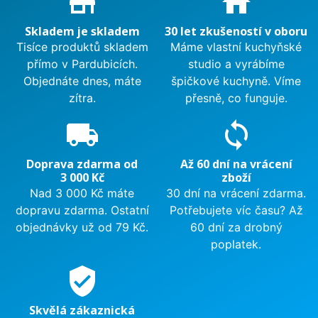
store_mall_directory
home
Skladem je skladem
30 let zkušeností v oboru
Tisíce produktů skladem
Máme vlastní kuchyňské
přímo v Pardubicích.
studio a vyrábíme
Objednáte dnes, máte
špičkové kuchyně. Víme
zítra.
přesně, co funguje.
local_shipping
sync
Doprava zdarma od
Až 60 dní na vrácení
3 000 Kč
zboží
Nad 3 000 Kč máte
30 dní na vrácení zdarma.
dopravu zdarma. Ostatní
Potřebujete víc času? Až
objednávky už od 79 Kč.
60 dní za drobný
poplatek.
verified_user
Skvělá zákaznická