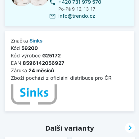
+420 731 979 570
phone
Po-Pá 9-12, 13-17
info@trendo.cz
mail_outline
Značka
Sinks
Kód
59200
Kód výrobce
G25172
EAN
8596142056927
Záruka
24 měsíců
Zboží pochází z oficiální distribuce pro ČR

Další varianty