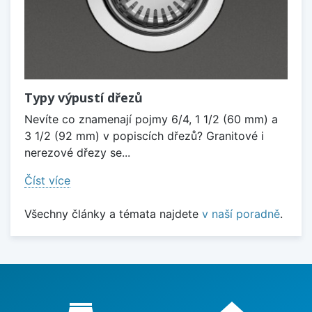
Typy výpustí dřezů
Nevíte co znamenají pojmy 6/4, 1 1/2 (60 mm) a
3 1/2 (92 mm) v popiscích dřezů? Granitové i
nerezové dřezy se...
Číst více
Všechny články a témata najdete
v naší poradně
.
Proč nakupovat u nás?