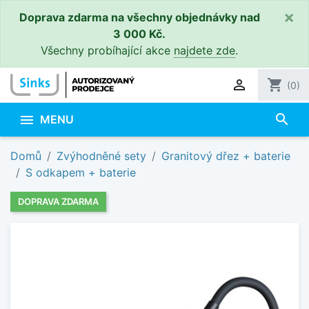
×
Doprava zdarma na všechny objednávky nad
3 000 Kč.
Všechny probíhající akce
najdete zde
.

shopping_cart
(0)
search

MENU
Domů
Zvýhodněné sety
Granitový dřez + baterie
S odkapem + baterie
DOPRAVA ZDARMA