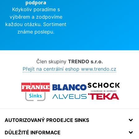
podpora
Kdykoliv poradíme s
výběrem a zodpovíme
každou otázku. Sortiment
známe poslepu.
Člen skupiny
TRENDO s.r.o.
Přejít na centrální eshop www.trendo.cz
AUTORIZOVANÝ PRODEJCE SINKS
DŮLEŽITÉ INFORMACE