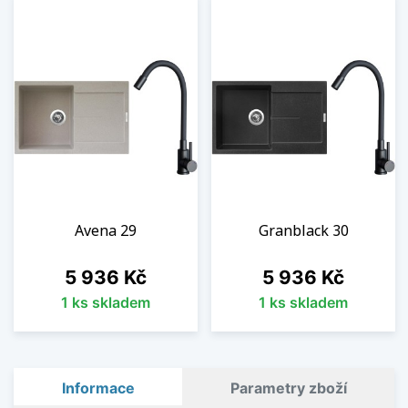
Avena 29
Granblack 30
Cena
Cena
5 936 Kč
5 936 Kč
1 ks skladem
1 ks skladem
Informace
Parametry zboží