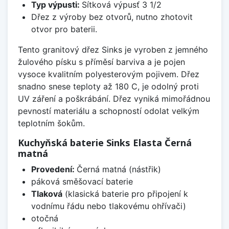
Typ výpusti:
Sítková výpusť 3 1/2
Dřez z výroby bez otvorů, nutno zhotovit
otvor pro baterii.
Tento granitový dřez Sinks je vyroben z jemného
žulového písku s příměsí barviva a je pojen
vysoce kvalitním polyesterovým pojivem. Dřez
snadno snese teploty až 180 C, je odolný proti
UV záření a poškrábání. Dřez vyniká mimořádnou
pevností materiálu a schopností odolat velkým
teplotním šokům.
Kuchyňská baterie Sinks Elasta Černá
matná
Provedení:
Černá matná (nástřik)
páková směšovací baterie
Tlaková
(klasická baterie pro připojení k
vodnímu řádu nebo tlakovému ohřívači)
otočná