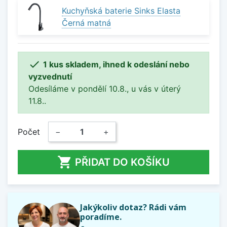
Kuchyňská baterie Sinks Elasta
Černá matná

1 kus skladem, ihned k odeslání nebo
vyzvednutí
Odesíláme v pondělí 10.8., u vás v úterý
11.8..
Počet
−
+

PŘIDAT DO KOŠÍKU
Jakýkoliv dotaz? Rádi vám
poradíme.