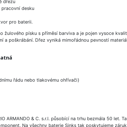
ě dřezu
d pracovní desku
vor pro baterii.
ho žulového písku s příměsí barviva a je pojen vysoce kva
ení a poškrábání. Dřez vyniká mimořádnou pevností materiá
matná
odnímu řádu nebo tlakovému ohřívači)
ARIO ARMANDO & C. s.r.l. působící na trhu bezmála 50 let. T
omponent. Na všechny baterie Sinks tak poskytujeme záruku 