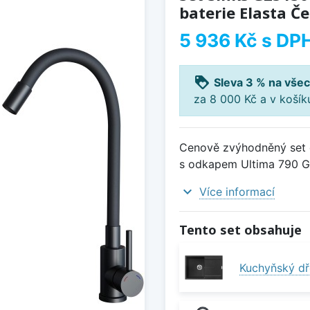
baterie Elasta Č
5 936 Kč
s DP
loyalty
Sleva 3 % na všec
za 8 000 Kč a v koší
Cenově zvýhodněný set d
s odkapem Ultima 790 Gr
expand_more
Více informací
Tento set obsahuje
Kuchyňský dř