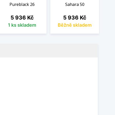
Pureblack 26
Sahara 50
Cena
Cena
5 936 Kč
5 936 Kč
1 ks skladem
Běžně skladem