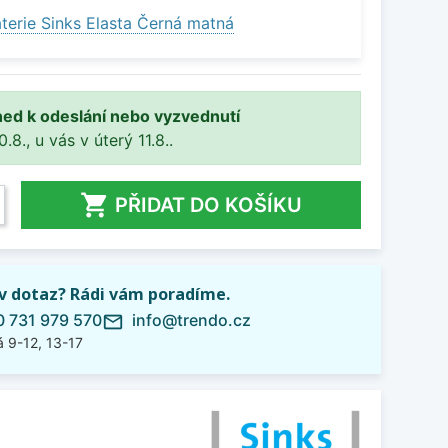
terie Sinks Elasta Černá matná
ned k odeslání nebo vyzvednutí
8., u vás v úterý 11.8..

PŘIDAT DO KOŠÍKU
iv dotaz? Rádi vám poradíme.
 731 979 570
info@trendo.cz
mail_outline
 9-12, 13-17