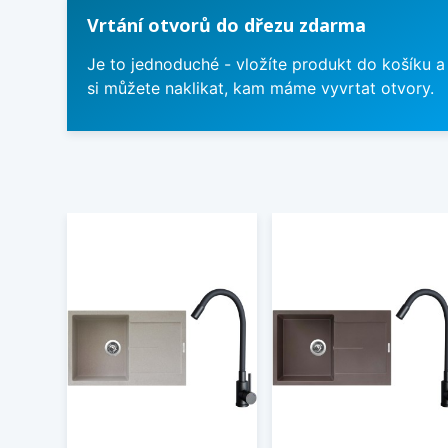
Vrtání otvorů do dřezu zdarma
Je to jednoduché - vložíte produkt do košíku a
si můžete naklikat, kam máme vyvrtat otvory.