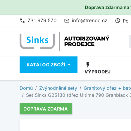
Doprava zdarma na 
731 979 570
info@trendo.cz
Po-
phone
mail_outline
access_time
flash_on
KATALOG ZBOŽÍ
VÝPRODEJ
Domů
Zvýhodněné sety
Granitový dřez + bat
Set Sinks G25130 (dřez Ultima 790 Granblack 
DOPRAVA ZDARMA