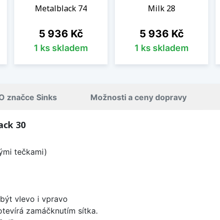
Metalblack 74
Milk 28
Cena
Cena
5 936 Kč
5 936 Kč
1 ks skladem
1 ks skladem
O značce Sinks
Možnosti a ceny dopravy
ack 30
lými tečkami)
být vlevo i vpravo
 otevírá zamáčknutím sítka.