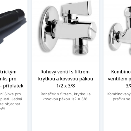
ntrickým
Rohový ventil s filtrem,
Kombinov
nks pro
krytkou a kovovou pákou
ventilem p
- příplatek
1/2 x 3/8
3/
ní Sinks pro
Roháček s filtrem, krytkou a
Kombinovaný 
ýpustí. Jedná
kovovou pákou 1/2 x 3/8.
pračku se
lze objednat
ně!