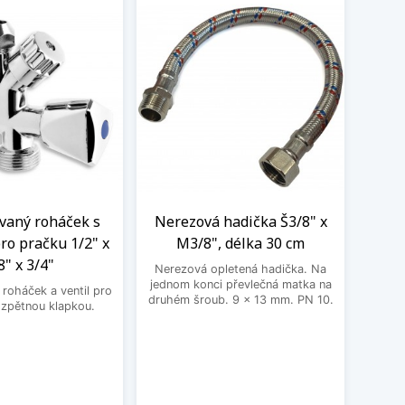
aný roháček s
Nerezová hadička Š3/8" x
BE
ro pračku 1/2" x
M3/8", délka 30 cm
3
8" x 3/4"
Nerezová opletená hadička. Na
BEK
jednom konci převlečná matka na
roháček a ventil pro
druhém šroub. 9 x 13 mm. PN 10.
 zpětnou klapkou.