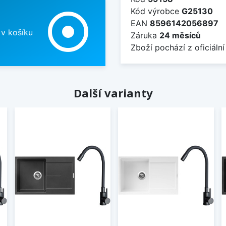
Kód výrobce
G25130
adjust
EAN
8596142056897
 v košíku
Záruka
24 měsíců
Zboží pochází z oficiální
Další varianty