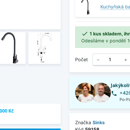
Kuchyňská ba

1 kus skladem, ih
Odesíláme v pondělí 10.
Počet
−
+
Jakýkol
+420
phone
Po-Pá
000 Kč
Značka
Sinks
Kód
59158