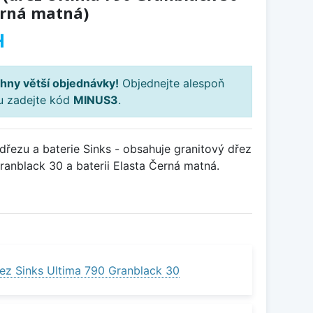
erná matná)
H
hny větší objednávky!
Objednejte alespoň
ku zadejte kód
MINUS3
.
řezu a baterie Sinks - obsahuje granitový dřez
anblack 30 a baterii Elasta Černá matná.
ez Sinks Ultima 790 Granblack 30