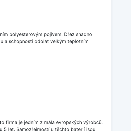
litním polyesterovým pojivem. Dřez snadno
lu a schopností odolat velkým teplotním
ato firma je jedním z mála evropských výrobců,
5 let. Samozřejmostí u těchto baterií jsou