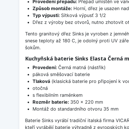
Provedení přepadu:
Přepad umístěn ve van
Způsob montáže:
Horní, dřez je usazen na
Typ výpusti:
Sítková výpusť 3 1/2
Dřez z výroby bez otvorů, nutno zhotovit ot
Tento granitový dřez Sinks je vyroben z jemné
snese teploty až 180 C, je odolný proti UV zář
šokům.
Kuchyňská baterie Sinks Elasta Černá 
Provedení:
Černá matná (nástřik)
páková směšovací baterie
Tlaková
(klasická baterie pro připojení k v
otočná
s flexibilním raménkem
Rozměr baterie:
350 x 220 mm
Montáž do standardního otvoru 35 mm
Baterie Sinks vyrábí tradiční italská firma VIC
kteří vyrábějí baterie výhradně z evropských k