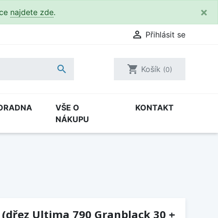
×
kce
najdete zde
.

Přihlásit se

shopping_cart
Košík
(0)
ORADNA
VŠE O
KONTAKT
NÁKUPU
 (dřez Ultima 790 Granblack 30 +