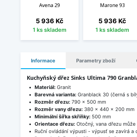
Avena 29
Marone 93
Cena
Cena
5 936 Kč
5 936 Kč
1 ks skladem
1 ks skladem
Informace
Parametry zboží
Kuchyňský dřez Sinks Ultima 790 Granbl
Materiál:
Granit
Barevná varianta:
Granblack 30 (černá s bí
Rozměr dřezu:
790 x 500 mm
Rozměr vany dřezu:
380 x 440 x 200 mm
Minimální šířka skříňky:
500 mm
Orientace dřezu:
Otočný, vana dřezu může 
Ruční ovládání výpusti - výpusť se zavírá a