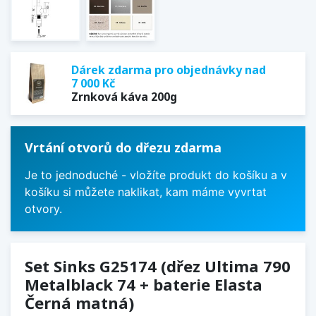
Dárek zdarma pro objednávky nad
7 000 Kč
Zrnková káva 200g
Vrtání otvorů do dřezu zdarma
Je to jednoduché - vložíte produkt do košíku a v
košíku si můžete naklikat, kam máme vyvrtat
otvory.
Set Sinks G25174 (dřez Ultima 790
Metalblack 74 + baterie Elasta
Černá matná)