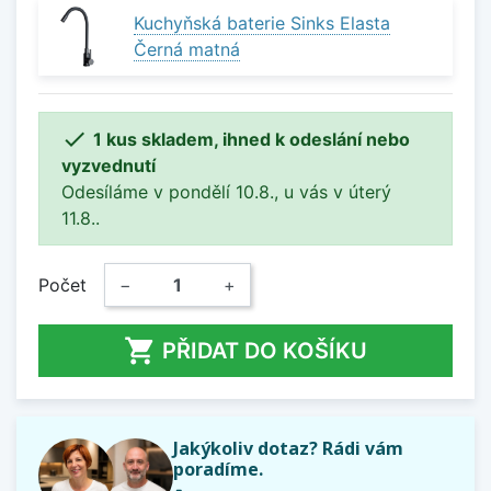
Kuchyňská baterie Sinks Elasta
Černá matná

1 kus skladem, ihned k odeslání nebo
vyzvednutí
Odesíláme v pondělí 10.8., u vás v úterý
11.8..
Počet
−
+

PŘIDAT DO KOŠÍKU
Jakýkoliv dotaz? Rádi vám
poradíme.