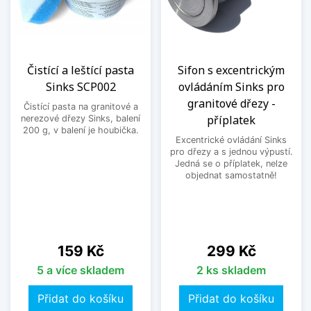
Čistící a leštící pasta
Sifon s excentrickým
Sinks SCP002
ovládáním Sinks pro
granitové dřezy -
Čistící pasta na granitové a
příplatek
nerezové dřezy Sinks, balení
200 g, v balení je houbička.
Excentrické ovládání Sinks
pro dřezy a s jednou výpustí.
Jedná se o příplatek, nelze
objednat samostatně!
Cena
Cena
159 Kč
299 Kč
5 a více skladem
2 ks skladem
Přidat do košíku
Přidat do košíku