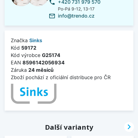
+420 731 979 570
phone
Po-Pá 9-12, 13-17
info@trendo.cz
mail_outline
Značka
Sinks
Kód
59172
Kód výrobce
G25174
EAN
8596142056934
Záruka
24 měsíců
Zboží pochází z oficiální distribuce pro ČR

Další varianty