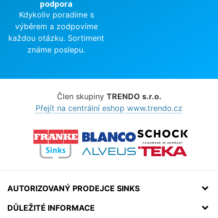
podpora
Kdykoliv poradíme s
výběrem a zodpovíme
každou otázku. Sortiment
známe poslepu.
Člen skupiny
TRENDO s.r.o.
Přejít na centrální eshop www.trendo.cz
AUTORIZOVANÝ PRODEJCE SINKS
DŮLEŽITÉ INFORMACE