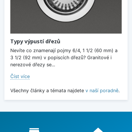
Typy výpustí dřezů
Nevíte co znamenají pojmy 6/4, 1 1/2 (60 mm) a
3 1/2 (92 mm) v popiscích dřezů? Granitové i
nerezové dřezy se...
Číst více
Všechny články a témata najdete
v naší poradně
.
Proč nakupovat u nás?