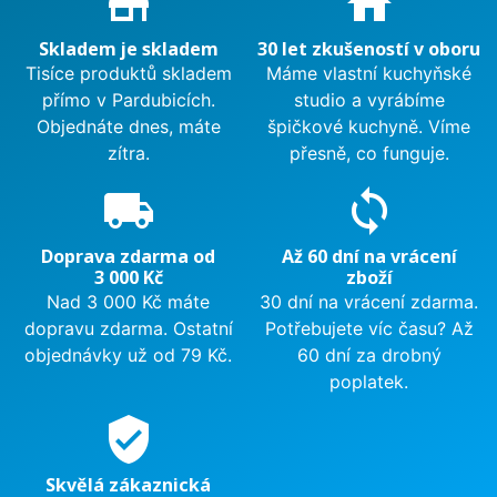
store_mall_directory
home
Skladem je skladem
30 let zkušeností v oboru
Tisíce produktů skladem
Máme vlastní kuchyňské
přímo v Pardubicích.
studio a vyrábíme
Objednáte dnes, máte
špičkové kuchyně. Víme
zítra.
přesně, co funguje.
local_shipping
sync
Doprava zdarma od
Až 60 dní na vrácení
3 000 Kč
zboží
Nad 3 000 Kč máte
30 dní na vrácení zdarma.
dopravu zdarma. Ostatní
Potřebujete víc času? Až
objednávky už od 79 Kč.
60 dní za drobný
poplatek.
verified_user
Skvělá zákaznická