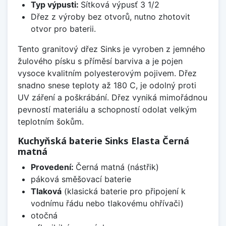
Typ výpusti:
Sítková výpusť 3 1/2
Dřez z výroby bez otvorů, nutno zhotovit
otvor pro baterii.
Tento granitový dřez Sinks je vyroben z jemného
žulového písku s příměsí barviva a je pojen
vysoce kvalitním polyesterovým pojivem. Dřez
snadno snese teploty až 180 C, je odolný proti
UV záření a poškrábání. Dřez vyniká mimořádnou
pevností materiálu a schopností odolat velkým
teplotním šokům.
Kuchyňská baterie Sinks Elasta Černá
matná
Provedení:
Černá matná (nástřik)
páková směšovací baterie
Tlaková
(klasická baterie pro připojení k
vodnímu řádu nebo tlakovému ohřívači)
otočná