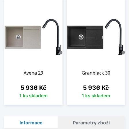
Avena 29
Granblack 30
Cena
Cena
5 936 Kč
5 936 Kč
1 ks skladem
1 ks skladem
Informace
Parametry zboží