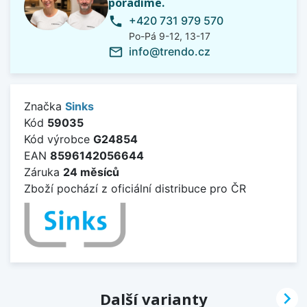
poradíme.
+420 731 979 570
phone
Po-Pá 9-12, 13-17
info@trendo.cz
mail_outline
Značka
Sinks
Kód
59035
Kód výrobce
G24854
EAN
8596142056644
Záruka
24 měsíců
Zboží pochází z oficiální distribuce pro ČR

Další varianty