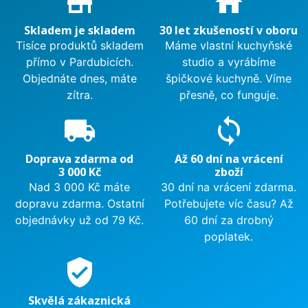
store_mall_directory
home
Skladem je skladem
30 let zkušeností v oboru
Tisíce produktů skladem
Máme vlastní kuchyňské
přímo v Pardubicích.
studio a vyrábíme
Objednáte dnes, máte
špičkové kuchyně. Víme
zítra.
přesně, co funguje.
local_shipping
sync
Doprava zdarma od
Až 60 dní na vrácení
3 000 Kč
zboží
Nad 3 000 Kč máte
30 dní na vrácení zdarma.
dopravu zdarma. Ostatní
Potřebujete víc času? Až
objednávky už od 79 Kč.
60 dní za drobný
poplatek.
verified_user
Skvělá zákaznická