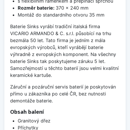
s flexibilním raménkem a přepínací sprchou
Rozměr baterie:
370 x 240 mm
Montáž do standardního otvoru 35 mm
Baterie Sinks vyrábí tradiční italská firma
VICARIO ARMANDO & C. s.r.l. působící na trhu
bezmála 50 let. Tato firma je jedním z mála
evropských výrobců, kteří vyrábějí baterie
výhradně z evropských komponent. Na všechny
baterie Sinks tak poskytujeme záruku 5 let.
Samozřejmostí u těchto baterií jsou velmi kvalitní
keramické kartuše.
Záruční a pozáruční servis baterií je poskytován
přímo u zákazníka po celé ČR, bez nutnosti
demontáže baterie.
Obsah balení
Granitový dřez
Příchytky