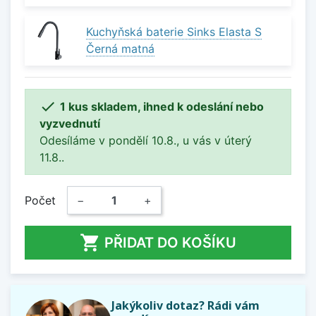
Kuchyňská baterie Sinks Elasta S
Černá matná

1 kus skladem, ihned k odeslání nebo
vyzvednutí
Odesíláme v pondělí 10.8., u vás v úterý
11.8..
Počet
−
+

PŘIDAT DO KOŠÍKU
Jakýkoliv dotaz? Rádi vám