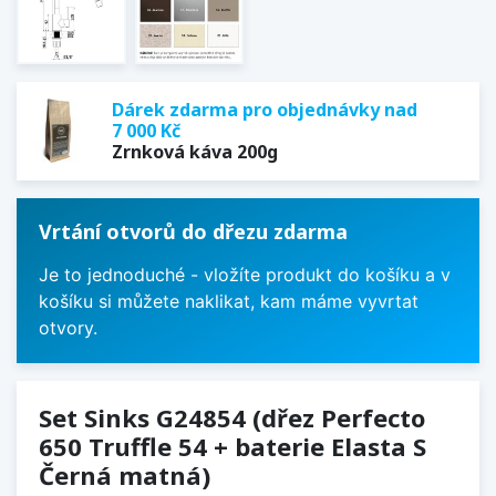
Dárek zdarma pro objednávky nad
7 000 Kč
Zrnková káva 200g
Vrtání otvorů do dřezu zdarma
Je to jednoduché - vložíte produkt do košíku a v
košíku si můžete naklikat, kam máme vyvrtat
otvory.
Set Sinks G24854 (dřez Perfecto
650 Truffle 54 + baterie Elasta S
Černá matná)