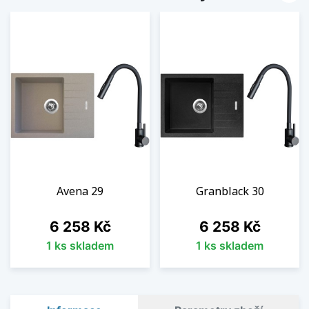
Avena 29
Granblack 30
Cena
Cena
6 258 Kč
6 258 Kč
1 ks skladem
1 ks skladem