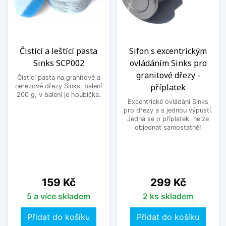
Čistící a leštící pasta
Sifon s excentrickým
Sinks SCP002
ovládáním Sinks pro
granitové dřezy -
Čistící pasta na granitové a
příplatek
nerezové dřezy Sinks, balení
200 g, v balení je houbička.
Excentrické ovládání Sinks
pro dřezy a s jednou výpustí.
Jedná se o příplatek, nelze
objednat samostatně!
Cena
Cena
159 Kč
299 Kč
5 a více skladem
2 ks skladem
Přidat do košíku
Přidat do košíku