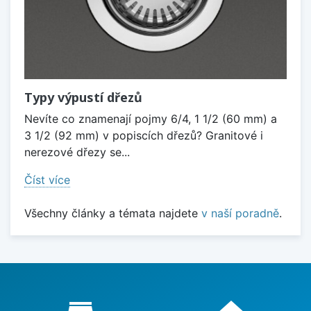
Typy výpustí dřezů
Nevíte co znamenají pojmy 6/4, 1 1/2 (60 mm) a
3 1/2 (92 mm) v popiscích dřezů? Granitové i
nerezové dřezy se...
Číst více
Všechny články a témata najdete
v naší poradně
.
Proč nakupovat u nás?