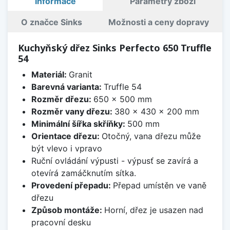
Informace
Parametry zboží
O značce Sinks
Možnosti a ceny dopravy
Kuchyňský dřez Sinks Perfecto 650 Truffle
54
Materiál:
Granit
Barevná varianta:
Truffle 54
Rozměr dřezu:
650 x 500 mm
Rozměr vany dřezu:
380 x 430 x 200 mm
Minimální šířka skříňky:
500 mm
Orientace dřezu:
Otočný, vana dřezu může
být vlevo i vpravo
Ruční ovládání výpusti - výpusť se zavírá a
otevírá zamáčknutím sítka.
Provedení přepadu:
Přepad umístěn ve vaně
dřezu
Způsob montáže:
Horní, dřez je usazen nad
pracovní desku