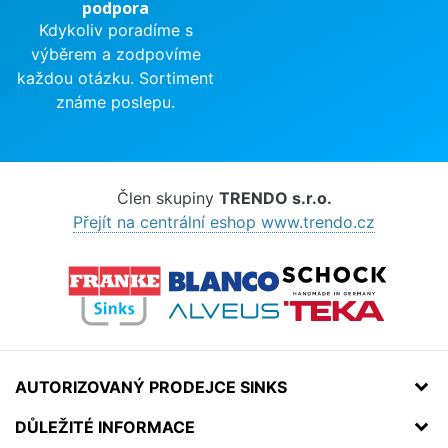
podpora
Kdykoliv poradíme s
výběrem a zodpovíme
každou otázku. Sortiment
známe poslepu.
Člen skupiny
TRENDO s.r.o.
Přejít na centrální eshop www.trendo.cz
AUTORIZOVANÝ PRODEJCE SINKS
DŮLEŽITÉ INFORMACE