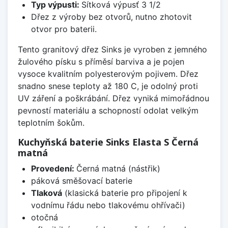
Typ výpusti:
Sítková výpusť 3 1/2
Dřez z výroby bez otvorů, nutno zhotovit
otvor pro baterii.
Tento granitový dřez Sinks je vyroben z jemného
žulového písku s příměsí barviva a je pojen
vysoce kvalitním polyesterovým pojivem. Dřez
snadno snese teploty až 180 C, je odolný proti
UV záření a poškrábání. Dřez vyniká mimořádnou
pevností materiálu a schopností odolat velkým
teplotním šokům.
Kuchyňská baterie Sinks Elasta S Černá
matná
Provedení:
Černá matná (nástřik)
páková směšovací baterie
Tlaková
(klasická baterie pro připojení k
vodnímu řádu nebo tlakovému ohřívači)
otočná