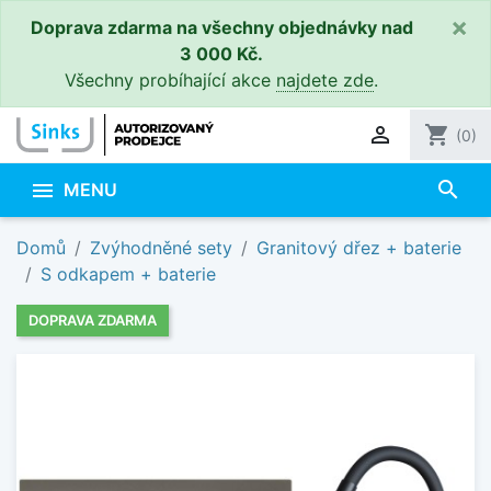
×
Doprava zdarma na všechny objednávky nad
3 000 Kč.
Všechny probíhající akce
najdete zde
.

shopping_cart
(0)
search

MENU
Domů
Zvýhodněné sety
Granitový dřez + baterie
S odkapem + baterie
DOPRAVA ZDARMA