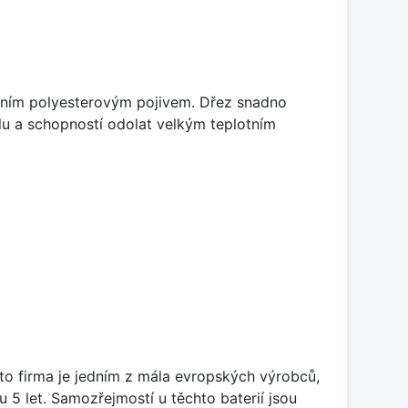
litním polyesterovým pojivem. Dřez snadno
lu a schopností odolat velkým teplotním
ato firma je jedním z mála evropských výrobců,
5 let. Samozřejmostí u těchto baterií jsou