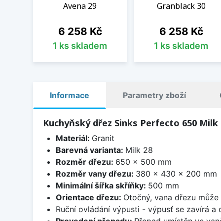
Avena 29
Granblack 30
Cena
Cena
6 258 Kč
6 258 Kč
1 ks skladem
1 ks skladem
Informace
Parametry zboží
Kuchyňský dřez Sinks Perfecto 650 Milk
Materiál:
Granit
Barevná varianta:
Milk 28
Rozměr dřezu:
650 x 500 mm
Rozměr vany dřezu:
380 x 430 x 200 mm
Minimální šířka skříňky:
500 mm
Orientace dřezu:
Otočný, vana dřezu může 
Ruční ovládání výpusti - výpusť se zavírá a
Provedení přepadu:
Přepad umístěn ve van