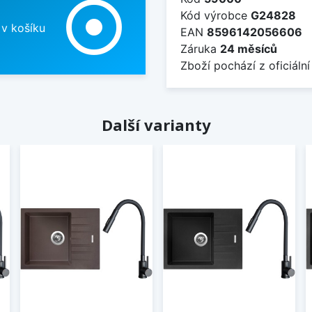
adjust
Kód výrobce
G24828
 v košíku
EAN
8596142056606
Záruka
24 měsíců
Zboží pochází z oficiální
Další varianty