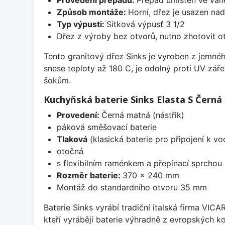
Způsob montáže:
Horní, dřez je usazen na
Typ výpusti:
Sítková výpusť 3 1/2
Dřez z výroby bez otvorů, nutno zhotovit ot
Tento granitový dřez Sinks je vyroben z jemné
snese teploty až 180 C, je odolný proti UV zář
šokům.
Kuchyňská baterie Sinks Elasta S Čern
Provedení:
Černá matná (nástřik)
páková směšovací baterie
Tlaková
(klasická baterie pro připojení k v
otočná
s flexibilním raménkem a přepínací sprchou
Rozměr baterie:
370 x 240 mm
Montáž do standardního otvoru 35 mm
Baterie Sinks vyrábí tradiční italská firma VIC
kteří vyrábějí baterie výhradně z evropských k