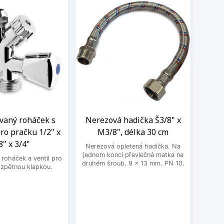
aný roháček s
Nerezová hadička Š3/8" x
BE
ro pračku 1/2" x
M3/8", délka 30 cm
3
8" x 3/4"
Nerezová opletená hadička. Na
BEK
jednom konci převlečná matka na
roháček a ventil pro
druhém šroub. 9 x 13 mm. PN 10.
 zpětnou klapkou.