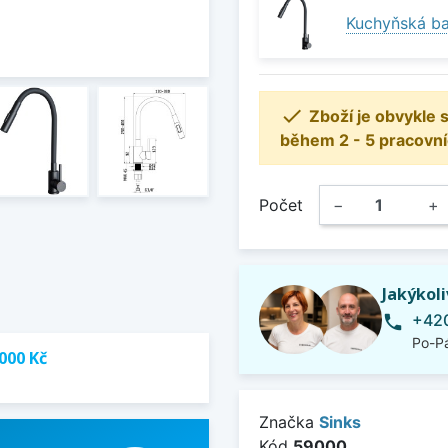
Kuchyňská ba

Zboží je obvykle
během 2 - 5 pracovní
Počet
−
+
Jakýkol
+420
phone
Po-Pá
000 Kč
Značka
Sinks
Kód
59000