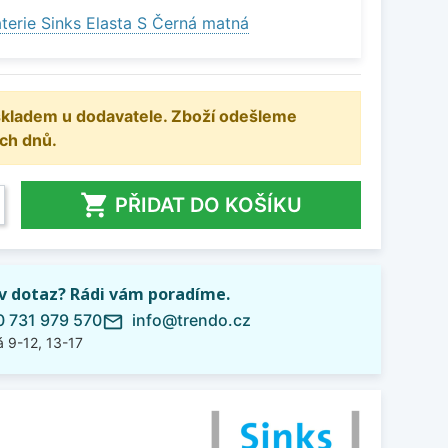
terie Sinks Elasta S Černá matná
 skladem u dodavatele. Zboží odešleme
ch dnů.

PŘIDAT DO KOŠÍKU
iv dotaz? Rádi vám poradíme.
 731 979 570
info@trendo.cz
mail_outline
 9-12, 13-17