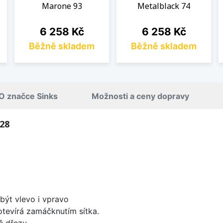
Marone 93
Metalblack 74
Cena
Cena
6 258 Kč
6 258 Kč
Běžně skladem
Běžně skladem
O značce Sinks
Možnosti a ceny dopravy
 28
být vlevo i vpravo
 otevírá zamáčknutím sítka.
ě dřezu