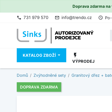
Doprava zdarma na 
731 979 570
info@trendo.cz
Po-
phone
mail_outline
access_time
flash_on
KATALOG ZBOŽÍ
VÝPRODEJ
Domů
Zvýhodněné sety
Granitový dřez + bat
DOPRAVA ZDARMA