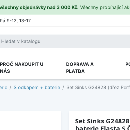
všechny objednávky nad 3 000 Kč.
Všechny probíhající a
Pá 9-12, 13-17
PROČ NAKOUPIT U
DOPRAVA A
P
NÁS
PLATBA
erie
S odkapem + baterie
Set Sinks G24828 (dřez Perf
Set Sinks G24828 
baterie Elasta S