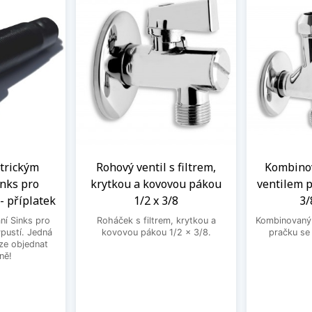
ntrickým
Rohový ventil s filtrem,
Kombinov
nks pro
krytkou a kovovou pákou
ventilem p
- příplatek
1/2 x 3/8
3/
ní Sinks pro
Roháček s filtrem, krytkou a
Kombinovaný 
ýpustí. Jedná
kovovou pákou 1/2 x 3/8.
pračku se
lze objednat
ně!