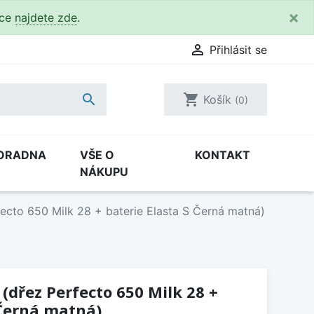
×
kce
najdete zde
.

Přihlásit se

shopping_cart
Košík
(0)
ORADNA
VŠE O
KONTAKT
NÁKUPU
ecto 650 Milk 28 + baterie Elasta S Černá matná)
(dřez Perfecto 650 Milk 28 +
 Černá matná)