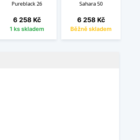
Pureblack 26
Sahara 50
Cena
Cena
6 258 Kč
6 258 Kč
1 ks skladem
Běžně skladem