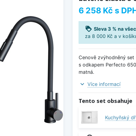
6 258 Kč
s DP
loyalty
Sleva 3 % na všec
za 8 000 Kč a v koší
Cenově zvýhodněný set d
s odkapem Perfecto 650 
matná.
expand_more
Více informací
Tento set obsahuje
Kuchyňský dř