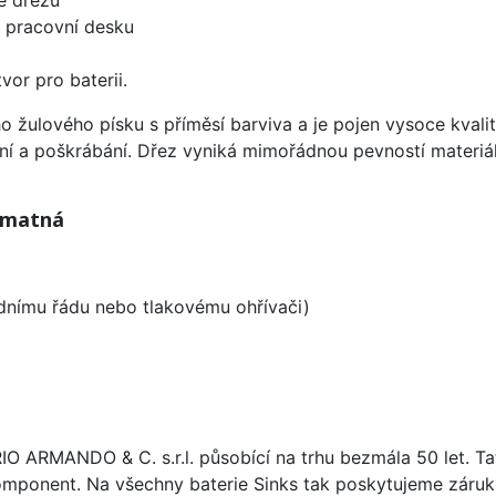
d pracovní desku
vor pro baterii.
ho žulového písku s příměsí barviva a je pojen vysoce kva
ení a poškrábání. Dřez vyniká mimořádnou pevností materiá
á matná
odnímu řádu nebo tlakovému ohřívači)
ARIO ARMANDO & C. s.r.l. působící na trhu bezmála 50 let. T
omponent. Na všechny baterie Sinks tak poskytujeme záruku 