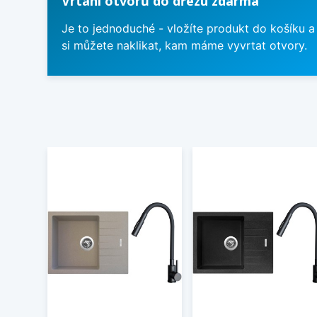
Vrtání otvorů do dřezu zdarma
Je to jednoduché - vložíte produkt do košíku a
si můžete naklikat, kam máme vyvrtat otvory.