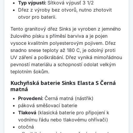
Typ výpusti:
Sítková výpusť 3 1/2
Dřez z výroby bez otvorů, nutno zhotovit
otvor pro baterii.
Tento granitový dřez Sinks je vyroben z jemného
žulového písku s příměsí barviva a je pojen
vysoce kvalitním polyesterovým pojivem. Dřez
snadno snese teploty až 180 C, je odolný proti
UV záření a poškrábání. Dřez vyniká mimořádnou
pevností materiálu a schopností odolat velkým
teplotním šokům.
Kuchyňská baterie Sinks Elasta S Černá
matná
Provedení:
Černá matná (nástřik)
páková směšovací baterie
Tlaková
(klasická baterie pro připojení k
vodnímu řádu nebo tlakovému ohřívači)
otočná