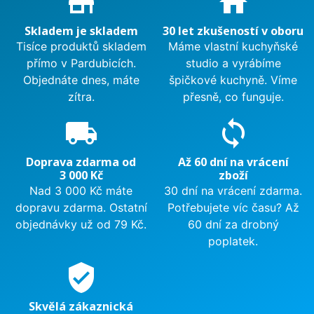
store_mall_directory
home
Skladem je skladem
30 let zkušeností v oboru
Tisíce produktů skladem
Máme vlastní kuchyňské
přímo v Pardubicích.
studio a vyrábíme
Objednáte dnes, máte
špičkové kuchyně. Víme
zítra.
přesně, co funguje.
local_shipping
sync
Doprava zdarma od
Až 60 dní na vrácení
3 000 Kč
zboží
Nad 3 000 Kč máte
30 dní na vrácení zdarma.
dopravu zdarma. Ostatní
Potřebujete víc času? Až
objednávky už od 79 Kč.
60 dní za drobný
poplatek.
verified_user
Skvělá zákaznická