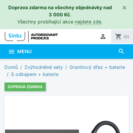
×
Doprava zdarma na všechny objednávky nad
3 000 Kč.
Všechny probíhající akce
najdete zde
.

shopping_cart
(0)
search

MENU
Domů
Zvýhodněné sety
Granitový dřez + baterie
S odkapem + baterie
DOPRAVA ZDARMA