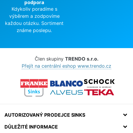
podpora
Kdykoliv poradíme s
výběrem a zodpovíme
každou otázku. Sortiment
známe poslepu.
Člen skupiny
TRENDO s.r.o.
Přejít na centrální eshop www.trendo.cz
AUTORIZOVANÝ PRODEJCE SINKS
DŮLEŽITÉ INFORMACE