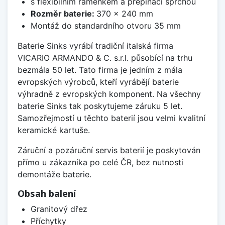
s flexibilním raménkem a přepínací sprchou
Rozměr baterie:
370 x 240 mm
Montáž do standardního otvoru 35 mm
Baterie Sinks vyrábí tradiční italská firma
VICARIO ARMANDO & C. s.r.l. působící na trhu
bezmála 50 let. Tato firma je jedním z mála
evropských výrobců, kteří vyrábějí baterie
výhradně z evropských komponent. Na všechny
baterie Sinks tak poskytujeme záruku 5 let.
Samozřejmostí u těchto baterií jsou velmi kvalitní
keramické kartuše.
Záruční a pozáruční servis baterií je poskytován
přímo u zákazníka po celé ČR, bez nutnosti
demontáže baterie.
Obsah balení
Granitový dřez
Příchytky