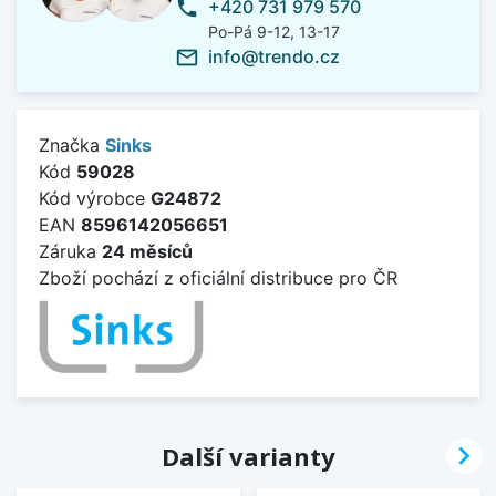
+420 731 979 570
phone
Po-Pá 9-12, 13-17
info@trendo.cz
mail_outline
Značka
Sinks
Kód
59028
Kód výrobce
G24872
EAN
8596142056651
Záruka
24 měsíců
Zboží pochází z oficiální distribuce pro ČR

Další varianty