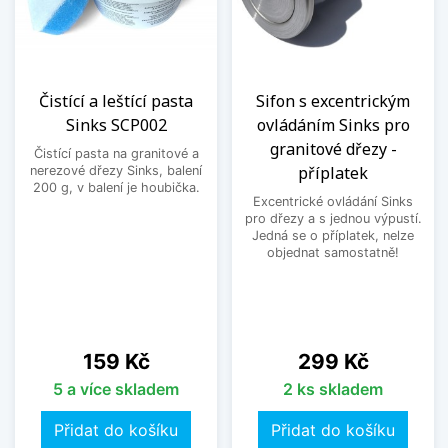
Čistící a leštící pasta
Sifon s excentrickým
Sinks SCP002
ovládáním Sinks pro
granitové dřezy -
Čistící pasta na granitové a
příplatek
nerezové dřezy Sinks, balení
200 g, v balení je houbička.
Excentrické ovládání Sinks
pro dřezy a s jednou výpustí.
Jedná se o příplatek, nelze
objednat samostatně!
Cena
Cena
159 Kč
299 Kč
5 a více skladem
2 ks skladem
Přidat do košíku
Přidat do košíku