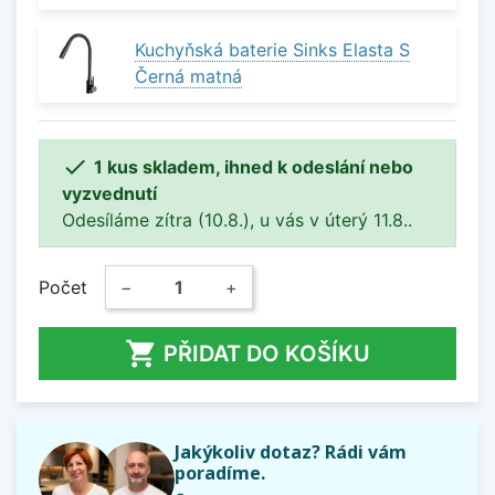
Kuchyňská baterie Sinks Elasta S
Černá matná

1 kus skladem, ihned k odeslání nebo
vyzvednutí
Odesíláme zítra (10.8.), u vás v úterý 11.8..
Počet
−
+

PŘIDAT DO KOŠÍKU
Jakýkoliv dotaz? Rádi vám
poradíme.