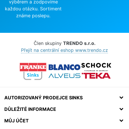
výběrem a zodpovíme
každou otázku. Sortiment
známe poslepu.
Člen skupiny
TRENDO s.r.o.
Přejít na centrální eshop www.trendo.cz
AUTORIZOVANÝ PRODEJCE SINKS
DŮLEŽITÉ INFORMACE
MŮJ ÚČET