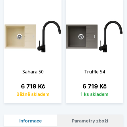
Sahara 50
Truffle 54
Cena
Cena
6 719 Kč
6 719 Kč
Běžně skladem
1 ks skladem
Informace
Parametry zboží