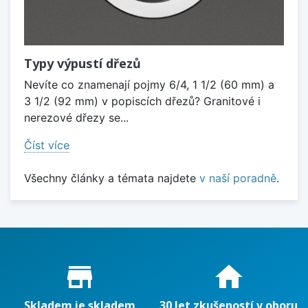
Typy výpustí dřezů
Nevíte co znamenají pojmy 6/4, 1 1/2 (60 mm) a
3 1/2 (92 mm) v popiscích dřezů? Granitové i
nerezové dřezy se...
Číst více
Všechny články a témata najdete
v naší poradně
.
Proč nakupovat u nás?
store_mall_directory
home
Skladem je skladem
30 let zkušeností v oboru