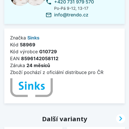
+420 731 979 570
phone
Po-Pá 9-12, 13-17
info@trendo.cz
mail_outline
Značka
Sinks
Kód
58969
Kód výrobce
G10729
EAN
8596142058112
Záruka
24 měsíců
Zboží pochází z oficiální distribuce pro ČR

Další varianty