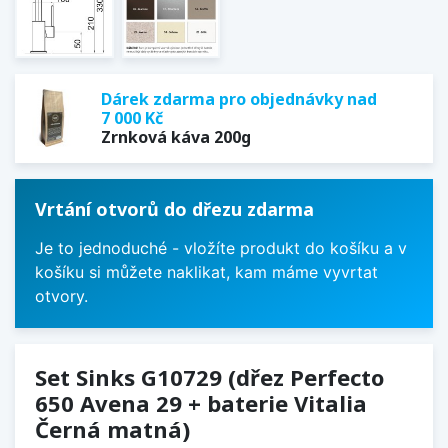
Dárek zdarma pro objednávky nad
7 000 Kč
Zrnková káva 200g
Vrtání otvorů do dřezu zdarma
Je to jednoduché - vložíte produkt do košíku a v
košíku si můžete naklikat, kam máme vyvrtat
otvory.
Set Sinks G10729 (dřez Perfecto
650 Avena 29 + baterie Vitalia
Černá matná)