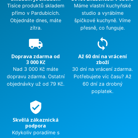
Tisíce produktů skladem
Máme vlastní kuchyňské
přímo v Pardubicích.
studio a vyrábíme
Objednáte dnes, máte
špičkové kuchyně. Víme
zítra.
přesně, co funguje.
local_shipping
sync
Doprava zdarma od
Až 60 dní na vrácení
3 000 Kč
zboží
Nad 3 000 Kč máte
30 dní na vrácení zdarma.
dopravu zdarma. Ostatní
Potřebujete víc času? Až
objednávky už od 79 Kč.
60 dní za drobný
poplatek.
verified_user
Skvělá zákaznická
podpora
Kdykoliv poradíme s