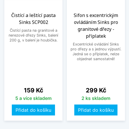
Čistící a leštící pasta
Sifon s excentrickým
Sinks SCP002
ovládáním Sinks pro
granitové dřezy -
Čistící pasta na granitové a
příplatek
nerezové dřezy Sinks, balení
200 g, v balení je houbička.
Excentrické ovládání Sinks
pro dřezy a s jednou výpustí.
Jedná se o příplatek, nelze
objednat samostatně!
Cena
Cena
159 Kč
299 Kč
5 a více skladem
2 ks skladem
Přidat do košíku
Přidat do košíku