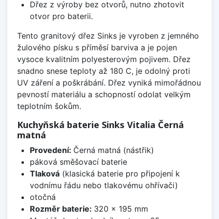
Dřez z výroby bez otvorů, nutno zhotovit
otvor pro baterii.
Tento granitový dřez Sinks je vyroben z jemného
žulového písku s příměsí barviva a je pojen
vysoce kvalitním polyesterovým pojivem. Dřez
snadno snese teploty až 180 C, je odolný proti
UV záření a poškrábání. Dřez vyniká mimořádnou
pevností materiálu a schopností odolat velkým
teplotním šokům.
Kuchyňská baterie Sinks Vitalia Černá
matná
Provedení:
Černá matná (nástřik)
páková směšovací baterie
Tlaková
(klasická baterie pro připojení k
vodnímu řádu nebo tlakovému ohřívači)
otočná
Rozměr baterie:
320 x 195 mm