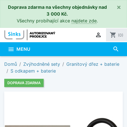
×
Doprava zdarma na všechny objednávky nad
3 000 Kč.
Všechny probíhající akce
najdete zde
.

shopping_cart
(0)
search

MENU
Domů
Zvýhodněné sety
Granitový dřez + baterie
S odkapem + baterie
DOPRAVA ZDARMA