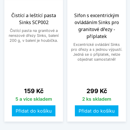
Čistící a leštící pasta
Sifon s excentrickým
Sinks SCP002
ovládáním Sinks pro
granitové dřezy -
Čistící pasta na granitové a
příplatek
nerezové dřezy Sinks, balení
200 g, v balení je houbička.
Excentrické ovládání Sinks
pro dřezy a s jednou výpustí.
Jedná se o příplatek, nelze
objednat samostatně!
Cena
Cena
159 Kč
299 Kč
5 a více skladem
2 ks skladem
Přidat do košíku
Přidat do košíku