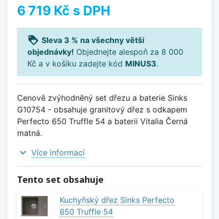
6 719 Kč
s DPH
loyalty
Sleva 3 % na všechny větší
objednávky!
Objednejte alespoň za 8 000
Kč a v košíku zadejte kód
MINUS3
.
Cenově zvýhodněný set dřezu a baterie Sinks
G10754 - obsahuje granitový dřez s odkapem
Perfecto 650 Truffle 54 a baterii Vitalia Černá
matná.
expand_more
Více informací
Tento set obsahuje
Kuchyňský dřez Sinks Perfecto
650 Truffle 54