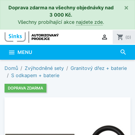
×
Doprava zdarma na všechny objednávky nad
3 000 Kč.
Všechny probíhající akce
najdete zde
.

shopping_cart
(0)
search

MENU
Domů
Zvýhodněné sety
Granitový dřez + baterie
S odkapem + baterie
DOPRAVA ZDARMA