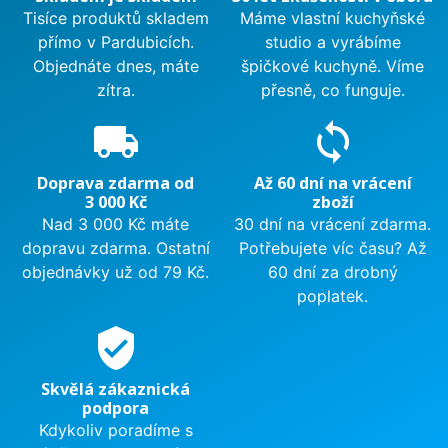
Tisíce produktů skladem
Máme vlastní kuchyňské
přímo v Pardubicích.
studio a vyrábíme
Objednáte dnes, máte
špičkové kuchyně. Víme
zítra.
přesně, co funguje.
local_shipping
sync
Doprava zdarma od
Až 60 dní na vrácení
3 000 Kč
zboží
Nad 3 000 Kč máte
30 dní na vrácení zdarma.
dopravu zdarma. Ostatní
Potřebujete víc času? Až
objednávky už od 79 Kč.
60 dní za drobný
poplatek.
verified_user
Skvělá zákaznická
podpora
Kdykoliv poradíme s