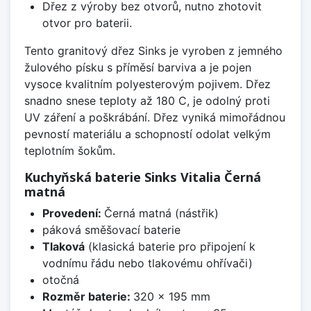
Dřez z výroby bez otvorů, nutno zhotovit
otvor pro baterii.
Tento granitový dřez Sinks je vyroben z jemného
žulového písku s příměsí barviva a je pojen
vysoce kvalitním polyesterovým pojivem. Dřez
snadno snese teploty až 180 C, je odolný proti
UV záření a poškrábání. Dřez vyniká mimořádnou
pevností materiálu a schopností odolat velkým
teplotním šokům.
Kuchyňská baterie Sinks Vitalia Černá
matná
Provedení:
Černá matná (nástřik)
páková směšovací baterie
Tlaková
(klasická baterie pro připojení k
vodnímu řádu nebo tlakovému ohřívači)
otočná
Rozměr baterie:
320 x 195 mm