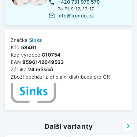
+420 731 979 570
phone
Po-Pá 9-12, 13-17
info@trendo.cz
mail_outline
Značka
Sinks
Kód
58461
Kód výrobce
G10754
EAN
8596142049523
Záruka
24 měsíců
Zboží pochází z oficiální distribuce pro ČR

Další varianty