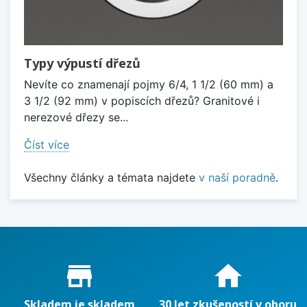
Typy výpustí dřezů
Nevíte co znamenají pojmy 6/4, 1 1/2 (60 mm) a
3 1/2 (92 mm) v popiscích dřezů? Granitové i
nerezové dřezy se...
Číst více
Všechny články a témata najdete
v naší poradně
.
Proč nakupovat u nás?
store_mall_directory
home
Skladem je skladem
30 let zkušeností v oboru