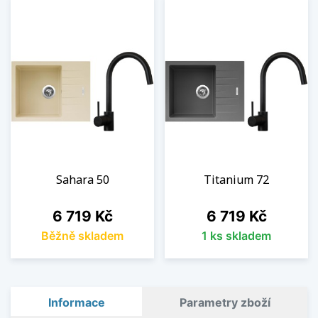
Sahara 50
Titanium 72
Cena
Cena
6 719 Kč
6 719 Kč
Běžně skladem
1 ks skladem
Informace
Parametry zboží