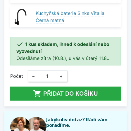
Kuchyňská baterie Sinks Vitalia
Černá matná

1 kus skladem, ihned k odeslání nebo
vyzvednutí
Odesíláme zítra (10.8.), u vás v úterý 11.8..
Počet
−
+

PŘIDAT DO KOŠÍKU
Jakýkoliv dotaz? Rádi vám
poradíme.