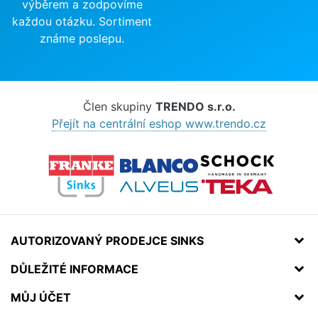
výběrem a zodpovíme
každou otázku. Sortiment
známe poslepu.
Člen skupiny
TRENDO s.r.o.
Přejít na centrální eshop www.trendo.cz
AUTORIZOVANÝ PRODEJCE SINKS
DŮLEŽITÉ INFORMACE
MŮJ ÚČET