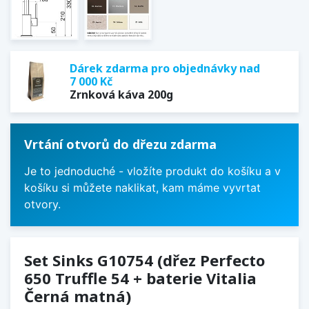
Dárek zdarma pro objednávky nad
7 000 Kč
Zrnková káva 200g
Vrtání otvorů do dřezu zdarma
Je to jednoduché - vložíte produkt do košíku a v
košíku si můžete naklikat, kam máme vyvrtat
otvory.
Set Sinks G10754 (dřez Perfecto
650 Truffle 54 + baterie Vitalia
Černá matná)